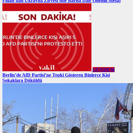
Fidan’dan Ukrayna Zirvesi’nde Barışa Dair Önemli Mesaj
GÜNDEM
Berlin’de AfD Partisi’ne Tepki Gösteren Binlerce Kişi
Sokaklara Döküldü