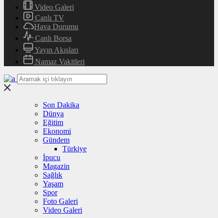
Video Galeri
Canlı TV
Hava Durumu
Canlı Borsa
Yayın Akışları
Namaz Vakitleri
Son Dakika
Dünya
Eğitim
Ekonomi
Gündem
Türkiye
İpucu
Magazin
Sağlık
Yaşam
Spor
Foto Galeri
Video Galeri