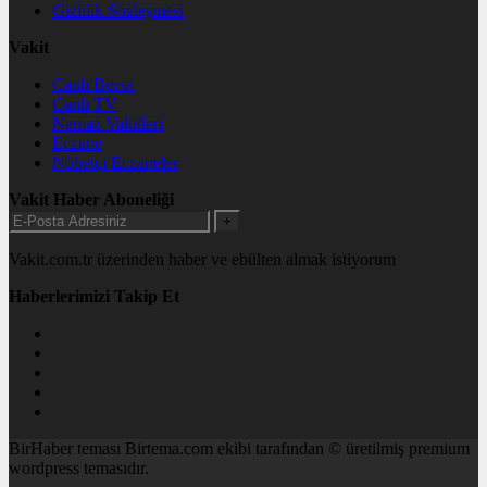
Gizlilik Sözleşmesi
Vakit
Canlı Borsa
Canlı TV
Namaz Vakitleri
Eczane
Nöbetçi Eczaneler
Vakit Haber Aboneliği
+
Vakit.com.tr üzerinden haber ve ebülten almak istiyorum
Haberlerimizi Takip Et
BirHaber teması Birtema.com ekibi tarafından © üretilmiş premium
wordpress temasıdır.