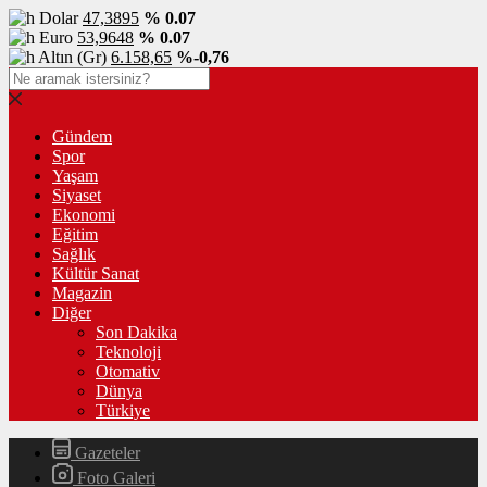
Dolar
47,3895
% 0.07
Euro
53,9648
% 0.07
Altın (Gr)
6.158,65
%-0,76
Gündem
Spor
Yaşam
Siyaset
Ekonomi
Eğitim
Sağlık
Kültür Sanat
Magazin
Diğer
Son Dakika
Teknoloji
Otomativ
Dünya
Türkiye
Gazeteler
Foto Galeri