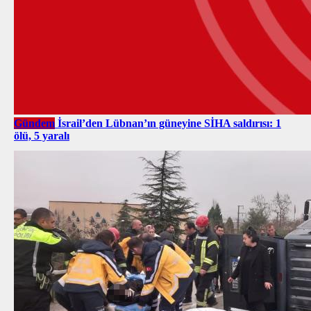
Gündem
İsrail’den Lübnan’ın güneyine SİHA saldırısı: 1
ölü, 5 yaralı