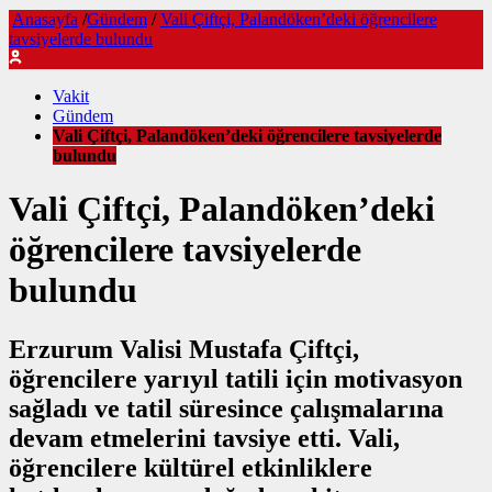
Anasayfa
/
Gündem
/
Vali Çiftçi, Palandöken’deki öğrencilere
tavsiyelerde bulundu
Vakit
Gündem
Vali Çiftçi, Palandöken’deki öğrencilere tavsiyelerde
bulundu
Vali Çiftçi, Palandöken’deki
öğrencilere tavsiyelerde
bulundu
Erzurum Valisi Mustafa Çiftçi,
öğrencilere yarıyıl tatili için motivasyon
sağladı ve tatil süresince çalışmalarına
devam etmelerini tavsiye etti. Vali,
öğrencilere kültürel etkinliklere