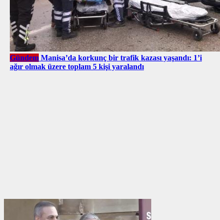
Gündem
Manisa’da korkunç bir trafik kazası yaşandı: 1’i
ağır olmak üzere toplam 5 kişi yaralandı