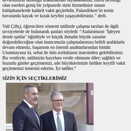
olan eserleri geniş bir yelpazede sizin hizmetinize sunan
kütüphanelerde kaliteli vakit geçirebilir, Palandöken’in temiz
havasında kayak ve kızak keyfini yaşayabilirsiniz.” dedi.
Vali Çiftçi, öğrencilere sömestr tatilinde çalışma tarzları ile ilgili
tavsiyelerde de bulunarak şunları söyledi: “Atalarımızın ‘İşleyen
demir ışıldar’ öğüdüyle ve küçük ihmalin büyük zararlar
doğurabileceğine olan inancımızla çalışmalarınıza belirli aralıklarla
devam etmeniz, başarının en önemli anahtarlarından biridir.
Unutmayınız ki, sebat ile tüm zorlukların üstesinden gelebilirsiniz.
Bu vesileyle, tatilinizin hayırlara vesile olmasını diler; sağlıklı ve
huzurlu günler geçirmenizi, aile büyüklerinizle birlikte keyifli vakit
geçirmenizi temenni ederim. İyi tatiller.”
SİZİN İÇİN SEÇTİKLERİMİZ