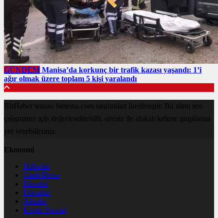
GÜNDEM
Manisa’da korkunç bir trafik kazası yaşandı: 1’i
ağır olmak üzere toplam 5 kişi yaralandı
BirHaber teması birtema.com tarafından üretilmiştir. Bu alanı seo
çalışmanız için değerlendirebilir, siteniz ile alakalı kelime gruplarına
yer verebilirsiniz.
Ekonomi
Haberler
Canlı Borsa
Hisseler
Dövizler
Altınlar
Kripto Paralar