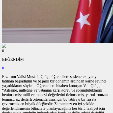
0
BEĞENDİM
0
Erzurum Valisi Mustafa Çiftçi, öğrencilere seslenerek, yarıyıl
tatilinin başladığını ve başarılı bir dönemin ardından karne sevinci
yaşadıklarını söyledi. Öğrencilere hitaben konuşan Vali Çiftçi,
“Ailesine, milletine ve vatanına karşı görev ve sorumluluklarını
benimsemiş; millî ve manevi değerlerini özümsemiş, yarınlarımızın
teminatı siz değerli öğrencilerimiz için bu tatili iyi bir fırsata
çevirmeniz en büyük dileğimdir. Zamanınızı en iyi şekilde
değerlendirmenin bilinciyle planlayacağınız her türlü faaliyet için
devletimizin sunduğu imkanlardan faydalanabilir, edebi derinliği