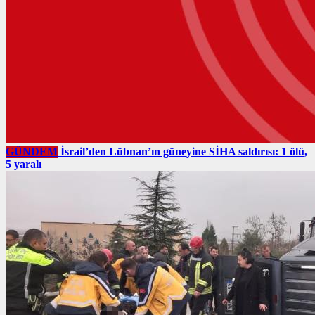
GÜNDEM
İsrail’den Lübnan’ın güneyine SİHA saldırısı: 1 ölü,
5 yaralı