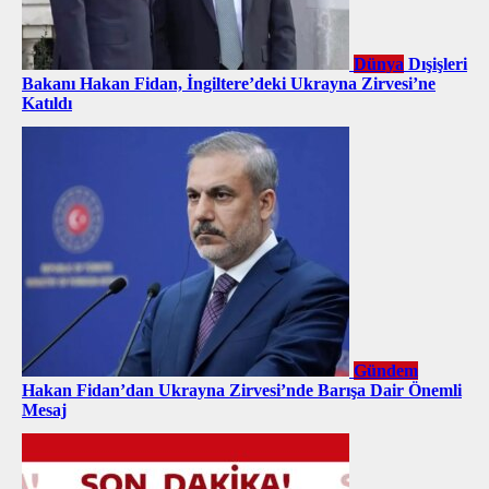
Dünya
Dışişleri
Bakanı Hakan Fidan, İngiltere’deki Ukrayna Zirvesi’ne
Katıldı
Gündem
Hakan Fidan’dan Ukrayna Zirvesi’nde Barışa Dair Önemli
Mesaj