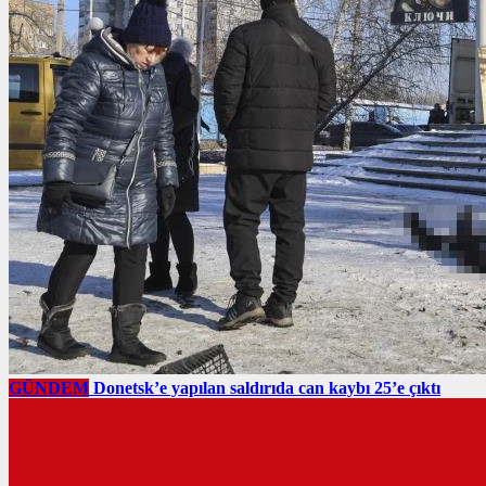
GÜNDEM
Donetsk’e yapılan saldırıda can kaybı 25’e çıktı