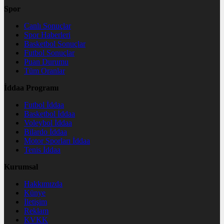
Spor
Canlı Sonuçlar
Spor Haberleri
Basketbol Sonuçlar
Futbol Sonuçlar
Puan Durumu
Tüm Oranlar
İddaa Programı
Futbol İddaa
Basketbol İddaa
Voleybol İddaa
Bilardo İddaa
Motor Sporları İddaa
Tenis İddaa
Kurumsal
Hakkımızda
Künye
İletişim
Reklam
KVKK