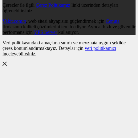
Çerezler ile ilgili
Çerez Politikamız
linki üzerinden detayları
öğrenebilirsiniz.
Vakit.com.tr
, web sitesi altyapısını güçlendirmek için
Cenuta
firmasının kaliteli çözümlerini tercih ediyor. Ayrıca, hızlı ve güvenilir
performans için
VPS Server
kullanıyor.
Veri politikasındaki amaçlarla sınırlı ve mevzuata uygun şekilde
çerez konumlandırmaktayız. Detaylar için
veri politikamızı
inceleyebilirsiniz.