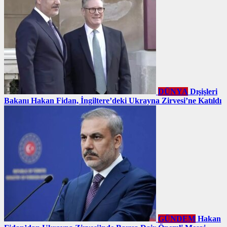
DÜNYA
Dışişleri
Bakanı Hakan Fidan, İngiltere’deki Ukrayna Zirvesi’ne Katıldı
GÜNDEM
Hakan