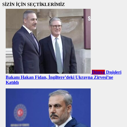
SİZİN İÇİN SEÇTİKLERİMİZ
Dünya
Dışişleri
Bakanı Hakan Fidan, İngiltere’deki Ukrayna Zirvesi’ne
Katıldı