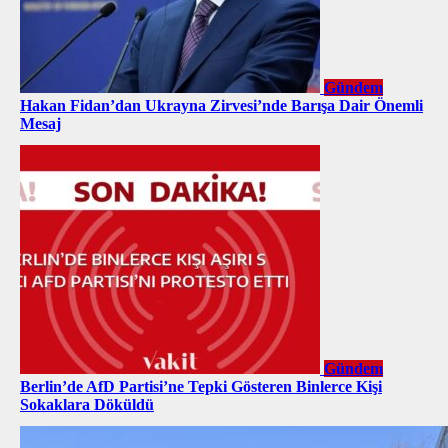
Gündem
Hakan Fidan’dan Ukrayna Zirvesi’nde Barışa Dair Önemli
Mesaj
Gündem
Berlin’de AfD Partisi’ne Tepki Gösteren Binlerce Kişi
Sokaklara Döküldü