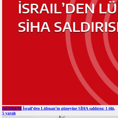
GÜNDEM
İsrail’den Lübnan’ın güneyine SİHA saldırısı: 1 ölü,
5 yaralı