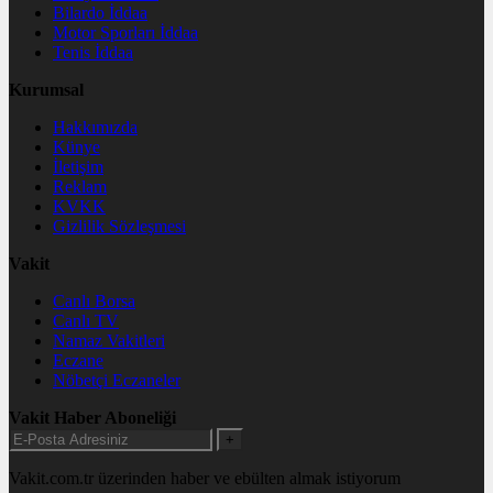
Bilardo İddaa
Motor Sporları İddaa
Tenis İddaa
Kurumsal
Hakkımızda
Künye
İletişim
Reklam
KVKK
Gizlilik Sözleşmesi
Vakit
Canlı Borsa
Canlı TV
Namaz Vakitleri
Eczane
Nöbetçi Eczaneler
Vakit Haber Aboneliği
+
Vakit.com.tr üzerinden haber ve ebülten almak istiyorum