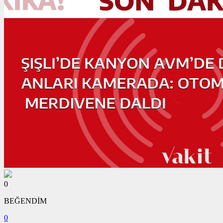
0
BEĞENDİM
0