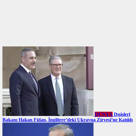
DÜNYA
Dışişleri
Bakanı Hakan Fidan, İngiltere’deki Ukrayna Zirvesi’ne Katıldı