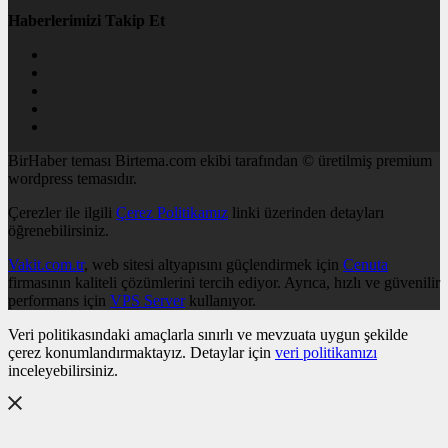
Haberlerimizi Takip Et
BirHaber teması Birtema.com ekibi tarafından © üretilmiş premium
wordpress temasıdır.
Çerezler ile ilgili
Çerez Politikamız
linki üzerinden detayları
öğrenebilirsiniz.
Vakit.com.tr
, web sitesi altyapısını güçlendirmek için
Cenuta
firmasının kaliteli çözümlerini tercih ediyor. Ayrıca, hızlı ve güvenilir
performans için
VPS Server
kullanıyor.
Veri politikasındaki amaçlarla sınırlı ve mevzuata uygun şekilde
çerez konumlandırmaktayız. Detaylar için
veri politikamızı
inceleyebilirsiniz.