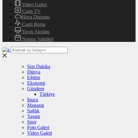
Video Galeri
Canlı TV
Hava Durumu
Canlı Borsa
Yayın Akışları
Namaz Vakitleri
Son Dakika
Dünya
Eğitim
Ekonomi
Gündem
Türkiye
İpucu
Magazin
Sağlık
Yaşam
Spor
Foto Galeri
Video Galeri