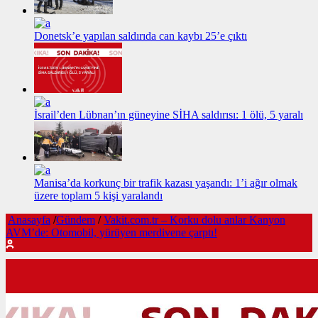
Donetsk’e yapılan saldırıda can kaybı 25’e çıktı
İsrail’den Lübnan’ın güneyine SİHA saldırısı: 1 ölü, 5 yaralı
Manisa’da korkunç bir trafik kazası yaşandı: 1’i ağır olmak
üzere toplam 5 kişi yaralandı
Anasayfa
/
Gündem
/
Vakit.com.tr – Korku dolu anlar Kanyon
AVM’de: Otomobil, yürüyen merdivene çarptı!