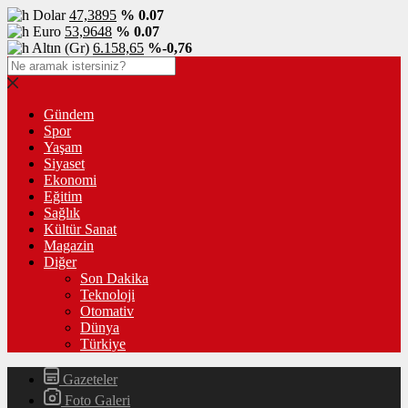
Dolar
47,3895
% 0.07
Euro
53,9648
% 0.07
Altın (Gr)
6.158,65
%-0,76
Gündem
Spor
Yaşam
Siyaset
Ekonomi
Eğitim
Sağlık
Kültür Sanat
Magazin
Diğer
Son Dakika
Teknoloji
Otomativ
Dünya
Türkiye
Gazeteler
Foto Galeri