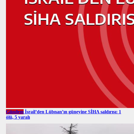
Gündem
İsrail’den Lübnan’ın güneyine SİHA saldırısı: 1
ölü, 5 yaralı