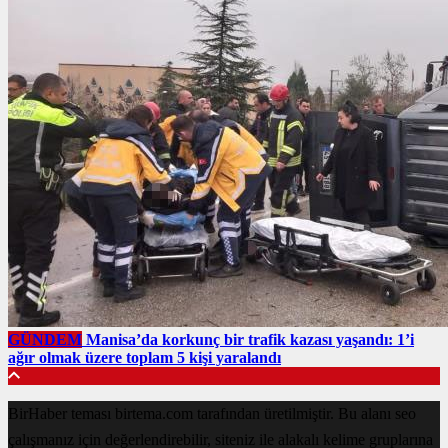
GÜNDEM
Manisa’da korkunç bir trafik kazası yaşandı: 1’i
ağır olmak üzere toplam 5 kişi yaralandı
BirHaber teması birtema.com tarafından üretilmiştir. Bu alanı seo
çalışmanız için değerlendirebilir, siteniz ile alakalı kelime gruplarına