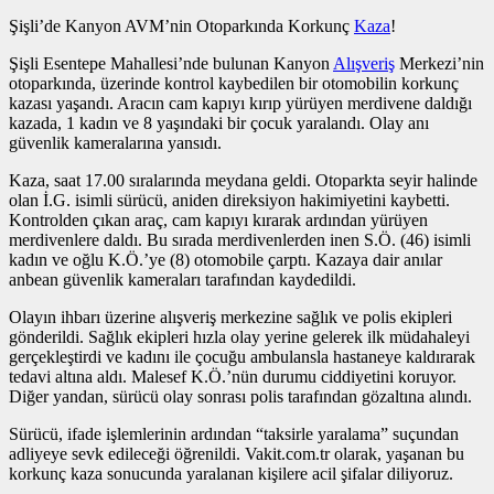
Şişli’de Kanyon AVM’nin Otoparkında Korkunç
Kaza
!
Şişli Esentepe Mahallesi’nde bulunan Kanyon
Alışveriş
Merkezi’nin
otoparkında, üzerinde kontrol kaybedilen bir otomobilin korkunç
kazası yaşandı. Aracın cam kapıyı kırıp yürüyen merdivene daldığı
kazada, 1 kadın ve 8 yaşındaki bir çocuk yaralandı. Olay anı
güvenlik kameralarına yansıdı.
Kaza, saat 17.00 sıralarında meydana geldi. Otoparkta seyir halinde
olan İ.G. isimli sürücü, aniden direksiyon hakimiyetini kaybetti.
Kontrolden çıkan araç, cam kapıyı kırarak ardından yürüyen
merdivenlere daldı. Bu sırada merdivenlerden inen S.Ö. (46) isimli
kadın ve oğlu K.Ö.’ye (8) otomobile çarptı. Kazaya dair anılar
anbean güvenlik kameraları tarafından kaydedildi.
Olayın ihbarı üzerine alışveriş merkezine sağlık ve polis ekipleri
gönderildi. Sağlık ekipleri hızla olay yerine gelerek ilk müdahaleyi
gerçekleştirdi ve kadını ile çocuğu ambulansla hastaneye kaldırarak
tedavi altına aldı. Malesef K.Ö.’nün durumu ciddiyetini koruyor.
Diğer yandan, sürücü olay sonrası polis tarafından gözaltına alındı.
Sürücü, ifade işlemlerinin ardından “taksirle yaralama” suçundan
adliyeye sevk edileceği öğrenildi. Vakit.com.tr olarak, yaşanan bu
korkunç kaza sonucunda yaralanan kişilere acil şifalar diliyoruz.