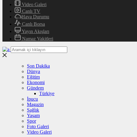
Video Galeri
Canlı TV
Hava Durumu
Canlı Borsa
Yayın Akışları
Namaz Vakitleri
Son Dakika
Dünya
Eğitim
Ekonomi
Gündem
Türkiye
İpucu
Magazin
Sağlık
Yaşam
Spor
Foto Galeri
Video Galeri