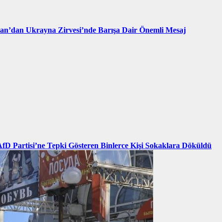
an’dan Ukrayna Zirvesi’nde Barışa Dair Önemli Mesaj
AfD Partisi’ne Tepki Gösteren Binlerce Kişi Sokaklara Döküldü