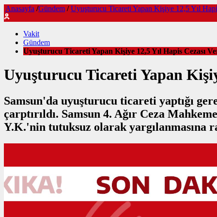
Anasayfa
/
Gündem
/
Uyuşturucu Ticareti Yapan Kişiye 12,5 Yıl Hapi
Vakit
Gündem
Uyuşturucu Ticareti Yapan Kişiye 12,5 Yıl Hapis Cezası Ver
Uyuşturucu Ticareti Yapan Kişiy
Samsun'da uyuşturucu ticareti yaptığı gerekç
çarptırıldı. Samsun 4. Ağır Ceza Mahkemes
Y.K.'nin tutuksuz olarak yargılanmasına ra