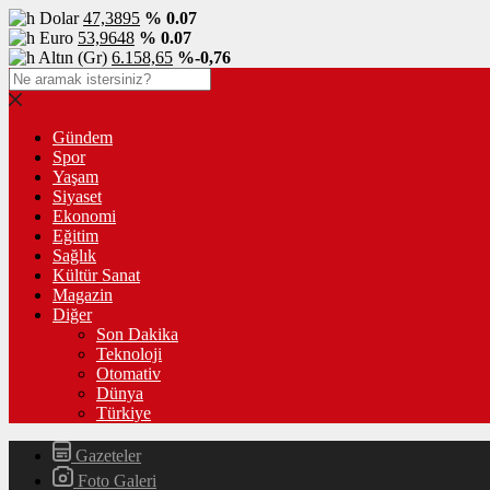
Dolar
47,3895
% 0.07
Euro
53,9648
% 0.07
Altın (Gr)
6.158,65
%-0,76
Gündem
Spor
Yaşam
Siyaset
Ekonomi
Eğitim
Sağlık
Kültür Sanat
Magazin
Diğer
Son Dakika
Teknoloji
Otomativ
Dünya
Türkiye
Gazeteler
Foto Galeri