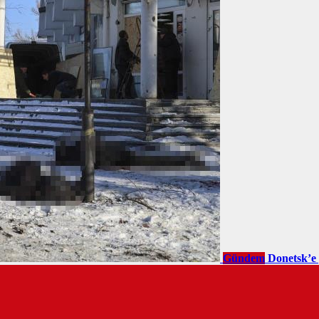
Gündem
Donetsk’e 