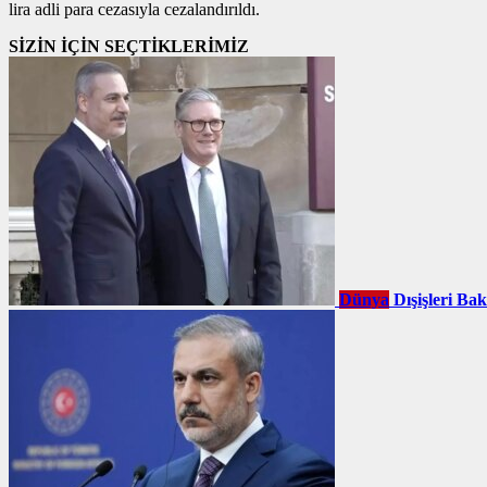
lira adli para cezasıyla cezalandırıldı.
SİZİN İÇİN SEÇTİKLERİMİZ
Dünya
Dışişleri Ba