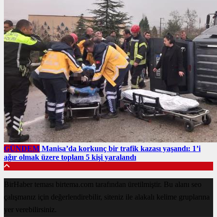
GÜNDEM
Manisa’da korkunç bir trafik kazası yaşandı: 1’i
ağır olmak üzere toplam 5 kişi yaralandı
BirHaber teması birtema.com tarafından üretilmiştir. Bu alanı seo
çalışmanız için değerlendirebilir, siteniz ile alakalı kelime gruplarına
yer verebilirsiniz.