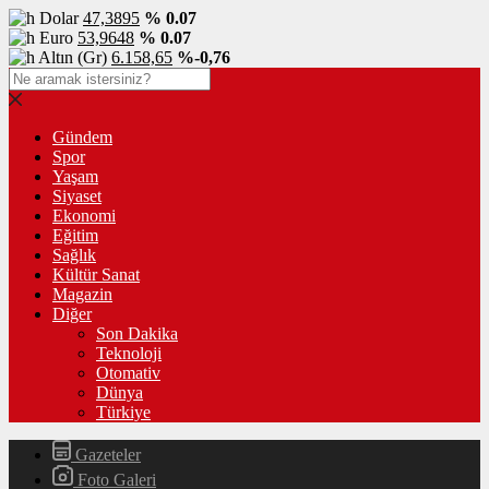
Dolar
47,3895
% 0.07
Euro
53,9648
% 0.07
Altın (Gr)
6.158,65
%-0,76
Gündem
Spor
Yaşam
Siyaset
Ekonomi
Eğitim
Sağlık
Kültür Sanat
Magazin
Diğer
Son Dakika
Teknoloji
Otomativ
Dünya
Türkiye
Gazeteler
Foto Galeri