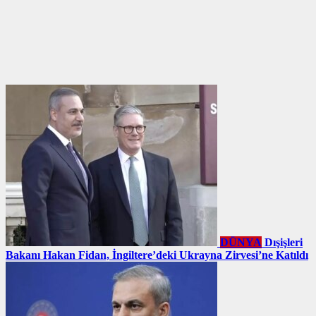
DÜNYA
Dışişleri
Bakanı Hakan Fidan, İngiltere’deki Ukrayna Zirvesi’ne Katıldı