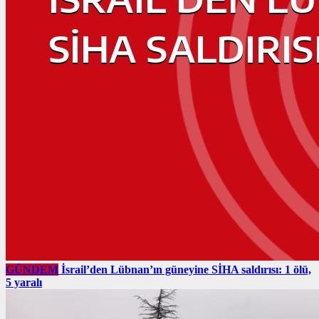
GÜNDEM
İsrail’den Lübnan’ın güneyine SİHA saldırısı: 1 ölü,
5 yaralı