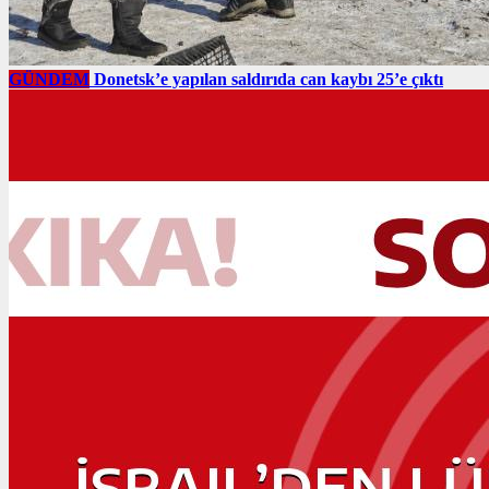
GÜNDEM
Donetsk’e yapılan saldırıda can kaybı 25’e çıktı