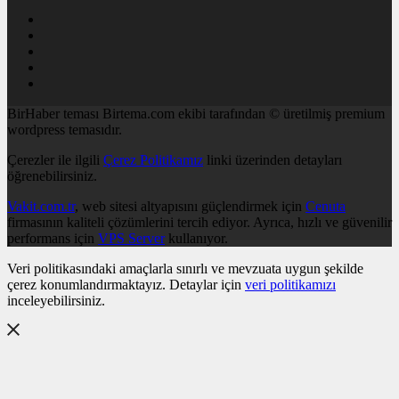
BirHaber teması Birtema.com ekibi tarafından © üretilmiş premium
wordpress temasıdır.
Çerezler ile ilgili
Çerez Politikamız
linki üzerinden detayları
öğrenebilirsiniz.
Vakit.com.tr
, web sitesi altyapısını güçlendirmek için
Cenuta
firmasının kaliteli çözümlerini tercih ediyor. Ayrıca, hızlı ve güvenilir
performans için
VPS Server
kullanıyor.
Veri politikasındaki amaçlarla sınırlı ve mevzuata uygun şekilde
çerez konumlandırmaktayız. Detaylar için
veri politikamızı
inceleyebilirsiniz.