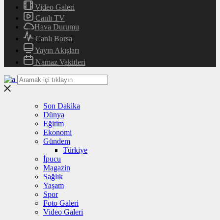
Video Galeri
Canlı TV
Hava Durumu
Canlı Borsa
Yayın Akışları
Namaz Vakitleri
Son Dakika
Dünya
Eğitim
Ekonomi
Gündem
Türkiye
İpucu
Magazin
Sağlık
Yaşam
Spor
Foto Galeri
Video Galeri