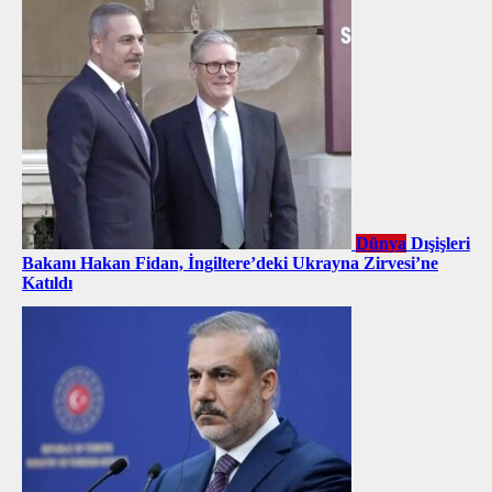
Dünya
Dışişleri
Bakanı Hakan Fidan, İngiltere’deki Ukrayna Zirvesi’ne
Katıldı