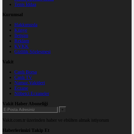
Tenis İddaa
Kurumsal
Hakkımızda
Künye
İletişim
Reklam
KVKK
Gizlilik Sözleşmesi
Vakit
Canlı Borsa
Canlı TV
Namaz Vakitleri
Eczane
Nöbetçi Eczaneler
Vakit Haber Aboneliği
+
Vakit.com.tr üzerinden haber ve ebülten almak istiyorum
Haberlerimizi Takip Et