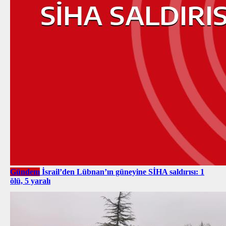
Gündem
İsrail’den Lübnan’ın güneyine SİHA saldırısı: 1
ölü, 5 yaralı