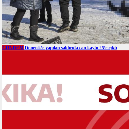
GÜNDEM
Donetsk’e yapılan saldırıda can kaybı 25’e çıktı