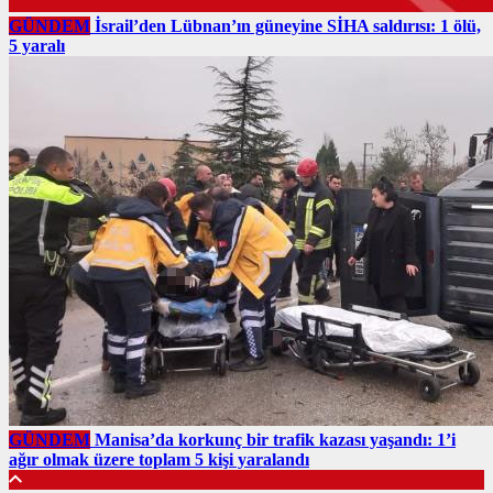
GÜNDEM
İsrail’den Lübnan’ın güneyine SİHA saldırısı: 1 ölü,
5 yaralı
GÜNDEM
Manisa’da korkunç bir trafik kazası yaşandı: 1’i
ağır olmak üzere toplam 5 kişi yaralandı