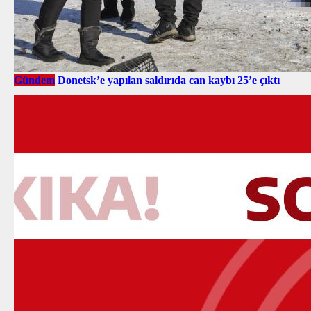
Gündem
Donetsk’e yapılan saldırıda can kaybı 25’e çıktı