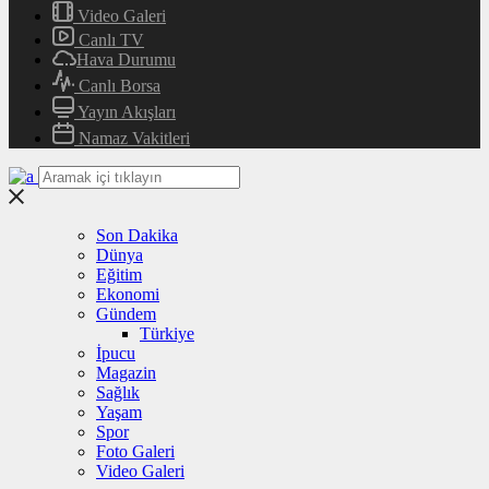
Video Galeri
Canlı TV
Hava Durumu
Canlı Borsa
Yayın Akışları
Namaz Vakitleri
Son Dakika
Dünya
Eğitim
Ekonomi
Gündem
Türkiye
İpucu
Magazin
Sağlık
Yaşam
Spor
Foto Galeri
Video Galeri