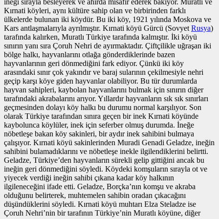
ineği sırayla besleyerek ve ahırda misafir ederek bakıyor. Muratlı ve
Kırnati köyleri, aynı kültüre sahip olan ve birbirinden farklı
ülkelerde bulunan iki köydür. Bu iki köy, 1921 yılında Moskova ve
Kars antlaşmalarıyla ayrılmıştır. Kırnati köyü Gürcü (Sovyet
Rusya
)
tarafında kalırken, Muratlı Türkiye tarafında kalmıştır. İki köyü
sınırın yanı sıra Çoruh Nehri de ayırmaktadır. Çiftçilikle uğraşan iki
bölge halkı, hayvanlarını otlağa gönderdiklerinde bazen
hayvanlarının geri dönmediğini fark ediyor. Çünkü iki köy
arasındaki sınır çok yakındır ve baraj sularının çekilmesiyle nehri
geçip karşı köye giden hayvanlar olabiliyor. Bu tür durumlarda
hayvan sahipleri, kaybolan hayvanlarını bulmak için sınırın diğer
tarafındaki akrabalarını arıyor. Yıllardır hayvanların sık sık sınırları
geçmesinden dolayı köy halkı bu durumu normal karşılıyor. Son
olarak Türkiye tarafından sınıra geçen bir inek Kırnati köyünde
kaybolunca köylüler, inek için seferber olmuş durumda. İneğe
nöbetleşe bakan köy sakinleri, bir aydır inek sahibini bulmaya
çalışıyor. Kırnati köyü sakinlerinden Muradi Genadi Geladze, ineğin
sahibini bulamadıklarını ve nöbetleşe inekle ilgilendiklerini belirtti.
Geladze, Türkiye’den hayvanların sürekli gelip gittiğini ancak bu
ineğin geri dönmediğini söyledi. Köydeki komşuların sırayla ot ve
yiyecek verdiği ineğin sahibi çıkana kadar köy halkının
ilgileneceğini ifade etti. Geladze, Borçka’nın komşu ve akraba
olduğunu belirterek, muhtemelen sahibin oradan çıkacağını
düşündüklerini söyledi. Kırnati köyü muhtarı Elza Steladze ise
Çoruh Nehri’nin bir tarafının Türkiye’nin Muratlı köyüne, diğer