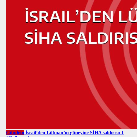
Gündem
İsrail’den Lübnan’ın güneyine SİHA saldırısı: 1