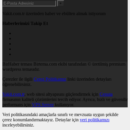
+
Vakit.com.tr üzerinden haber ve ebülten almak istiyorum
Haberlerimizi Takip Et
BirHaber teması Birtema.com ekibi tarafından © üretilmiş premium
wordpress temasıdır.
Çerezler ile ilgili
Çerez Politikamız
linki üzerinden detayları
öğrenebilirsiniz.
Vakit.com.tr
, web sitesi altyapısını güçlendirmek için
Cenuta
firmasının kaliteli çözümlerini tercih ediyor. Ayrıca, hızlı ve güvenilir
performans için
VPS Server
kullanıyor.
Veri politikasındaki amaçlarla sınırlı ve mevzuata uygun şekilde
çerez konumlandırmaktayız. Detaylar için
veri politikamızı
inceleyebilirsiniz.