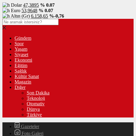
Dolar
47,3895
% 0.07
Euro
53,9648
% 0.07
Altın (Gr)
6.158,65
%-0,76
Gündem
Spor
Yaşam
Siyaset
Ekonomi
Eğitim
Sağlık
Kültür Sanat
Magazin
Diğer
Son Dakika
Teknoloji
Otomativ
Dünya
Türkiye
Gazeteler
Foto Galeri