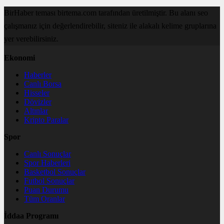
BirHaber teması birtema.com tarafından üretilmiştir. Bu alanı seo
çalışmanız için değerlendirebilir, siteniz ile alakalı kelime gruplarına
yer verebilirsiniz.
Ekonomi
Haberler
Canlı Borsa
Hisseler
Dövizler
Altınlar
Kripto Paralar
Spor
Canlı Sonuçlar
Spor Haberleri
Basketbol Sonuçlar
Futbol Sonuçlar
Puan Durumu
Tüm Oranlar
İddaa Programı