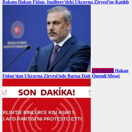
Bakanı Hakan Fidan, İngiltere’deki Ukrayna Zirvesi’ne Katıldı
GÜNDEM
Hakan
Fidan’dan Ukrayna Zirvesi’nde Barışa Dair Önemli Mesaj