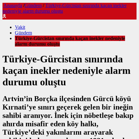
Anasayfa
/
Gündem
/
Türkiye-Gürcistan sınırında kaçan inekler
nedeniyle alarm durumu oluştu
Vakit
Gündem
Türkiye-Gürcistan sınırında kaçan inekler nedeniyle
alarm durumu oluştu
Türkiye-Gürcistan sınırında
kaçan inekler nedeniyle alarm
durumu oluştu
Artvin’in Borçka ilçesinden Gürcü köyü
Kırnati’ye sınırı geçerek gelen bir ineğin
sahibi aranıyor. İnek için nöbetleşe bakıp
ahırda misafir eden köy halkı,
Türkiye’deki yakınlarını arayarak