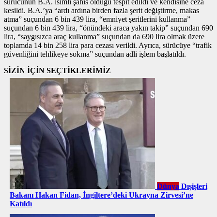
sürücünün B.A. isimli şahıs olduğu tespit edildi ve kendisine ceza
kesildi. B.A.’ya “ardı ardına birden fazla şerit değiştirme, makas
atma” suçundan 6 bin 439 lira, “emniyet şeritlerini kullanma”
suçundan 6 bin 439 lira, “önündeki araca yakın takip” suçundan 690
lira, “saygısızca araç kullanma” suçundan da 690 lira olmak üzere
toplamda 14 bin 258 lira para cezası verildi. Ayrıca, sürücüye “trafik
güvenliğini tehlikeye sokma” suçundan adli işlem başlatıldı.
SİZİN İÇİN SEÇTİKLERİMİZ
Dünya
Dışişleri
Bakanı Hakan Fidan, İngiltere’deki Ukrayna Zirvesi’ne
Katıldı