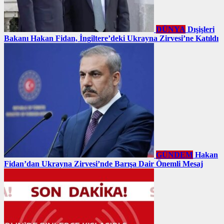
DÜNYA
Dışişleri
Bakanı Hakan Fidan, İngiltere’deki Ukrayna Zirvesi’ne Katıldı
GÜNDEM
Hakan
Fidan’dan Ukrayna Zirvesi’nde Barışa Dair Önemli Mesaj