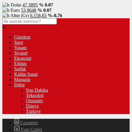
Dolar
47,3895
% 0.07
Euro
53,9648
% 0.07
Altın (Gr)
6.158,65
%-0,76
Gündem
Spor
Yaşam
Siyaset
Ekonomi
Eğitim
Sağlık
Kültür Sanat
Magazin
Diğer
Son Dakika
Teknoloji
Otomativ
Dünya
Türkiye
Gazeteler
Foto Galeri