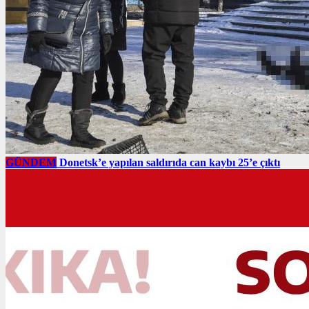
GÜNDEM
Donetsk’e yapılan saldırıda can kaybı 25’e çıktı