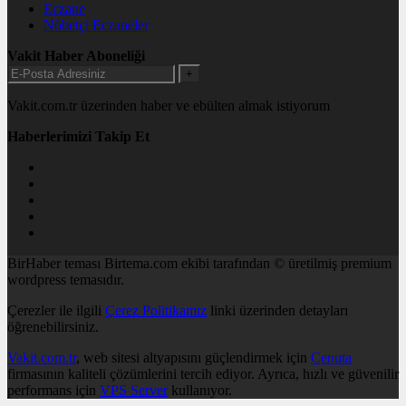
Eczane
Nöbetçi Eczaneler
Vakit Haber Aboneliği
+
Vakit.com.tr üzerinden haber ve ebülten almak istiyorum
Haberlerimizi Takip Et
BirHaber teması Birtema.com ekibi tarafından © üretilmiş premium
wordpress temasıdır.
Çerezler ile ilgili
Çerez Politikamız
linki üzerinden detayları
öğrenebilirsiniz.
Vakit.com.tr
, web sitesi altyapısını güçlendirmek için
Cenuta
firmasının kaliteli çözümlerini tercih ediyor. Ayrıca, hızlı ve güvenilir
performans için
VPS Server
kullanıyor.