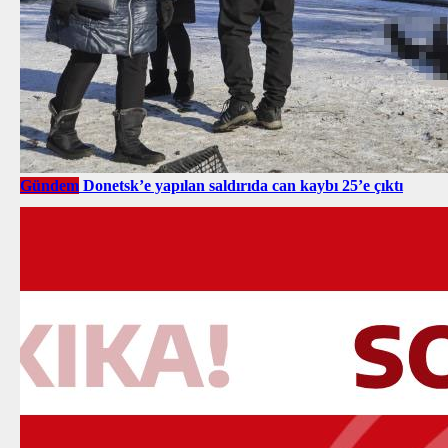
Gündem
Donetsk’e yapılan saldırıda can kaybı 25’e çıktı