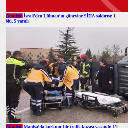
Gündem
İsrail’den Lübnan’ın güneyine SİHA saldırısı: 1
ölü, 5 yaralı
Gündem
Manisa’da korkunç bir trafik kazası yaşandı: 1’i