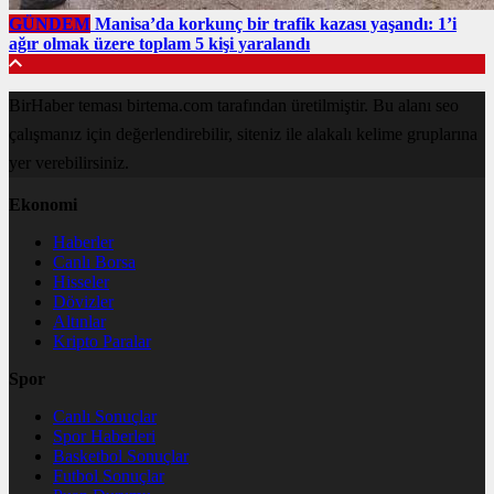
GÜNDEM
Manisa’da korkunç bir trafik kazası yaşandı: 1’i
ağır olmak üzere toplam 5 kişi yaralandı
BirHaber teması birtema.com tarafından üretilmiştir. Bu alanı seo
çalışmanız için değerlendirebilir, siteniz ile alakalı kelime gruplarına
yer verebilirsiniz.
Ekonomi
Haberler
Canlı Borsa
Hisseler
Dövizler
Altınlar
Kripto Paralar
Spor
Canlı Sonuçlar
Spor Haberleri
Basketbol Sonuçlar
Futbol Sonuçlar