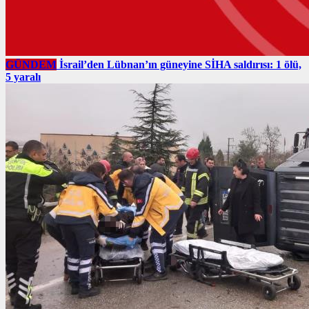
GÜNDEM
İsrail’den Lübnan’ın güneyine SİHA saldırısı: 1 ölü,
5 yaralı