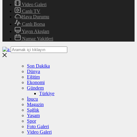
Video Galeri
Canlı TV
Hava Durumu
Canlı Borsa
Yayın Akışları
Namaz Vakitleri
Son Dakika
Dünya
Eğitim
Ekonomi
Gündem
Türkiye
İpucu
Magazin
Sağlık
Yaşam
Spor
Foto Galeri
Video Galeri