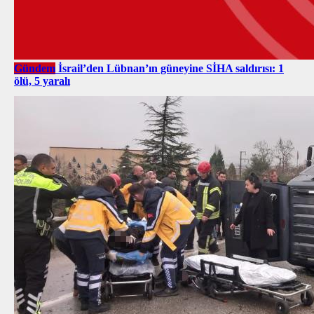
Gündem
İsrail’den Lübnan’ın güneyine SİHA saldırısı: 1
ölü, 5 yaralı