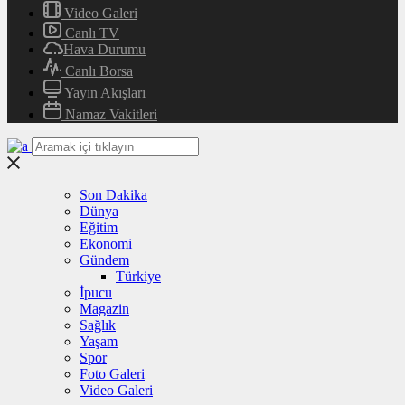
Video Galeri
Canlı TV
Hava Durumu
Canlı Borsa
Yayın Akışları
Namaz Vakitleri
Son Dakika
Dünya
Eğitim
Ekonomi
Gündem
Türkiye
İpucu
Magazin
Sağlık
Yaşam
Spor
Foto Galeri
Video Galeri