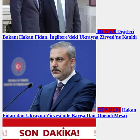
DÜNYA
Dışişleri
Bakanı Hakan Fidan, İngiltere’deki Ukrayna Zirvesi’ne Katıldı
GÜNDEM
Hakan
Fidan’dan Ukrayna Zirvesi’nde Barışa Dair Önemli Mesaj