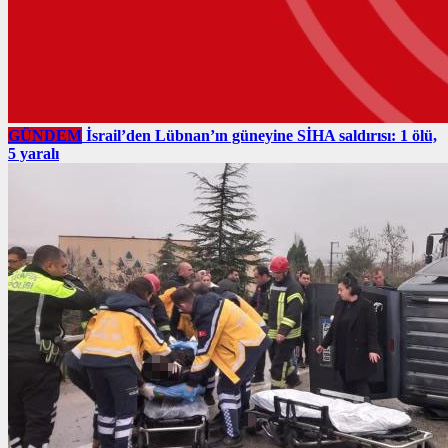
GÜNDEM
İsrail’den Lübnan’ın güneyine SİHA saldırısı: 1 ölü,
5 yaralı