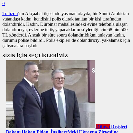
0
Trabzon
’un Akçaabat ilçesinde yaşanan olayda, bir Suudi Arabistan
vatandaşı kadın, kendisini polis olarak tanıtan bir kişi tarafından
dolandırıldı. Kadın, Dürbinar mahallesindeki evine telefonla ulaşan
dolandırıcıya, evlerine teftiş yapacaklarını söylediği için 68 bin 500
TL gönderdi. Ancak bir süre sonra dolandırıldığını anlayan kadın,
durumu polise bildirdi. Polis ekipleri de dolandırıcıyı yakalamak için
çalışmalara başladı.
SİZİN İÇİN SEÇTİKLERİMİZ
Dünya
Dışişleri
Bakanı Hakan Fidan, İngiltere’deki Ukrayna Zirvesi’ne