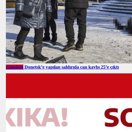
Gündem
Donetsk’e yapılan saldırıda can kaybı 25’e çıktı