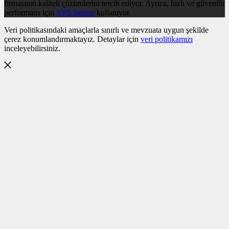
firmasının kaliteli çözümlerini tercih ediyor. Ayrıca, hızlı ve güvenilir
performans için
VPS Server
kullanıyor.
Veri politikasındaki amaçlarla sınırlı ve mevzuata uygun şekilde
çerez konumlandırmaktayız. Detaylar için
veri politikamızı
inceleyebilirsiniz.