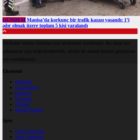
GÜNDEM
Manisa’da korkunç bir trafik kazası yaşandı: 1’i
ağır olmak üzere toplam 5 kişi yaralandı
BirHaber teması birtema.com tarafından üretilmiştir. Bu alanı seo
çalışmanız için değerlendirebilir, siteniz ile alakalı kelime gruplarına
yer verebilirsiniz.
Ekonomi
Haberler
Canlı Borsa
Hisseler
Dövizler
Altınlar
Kripto Paralar
Spor
Canlı Sonuçlar
Spor Haberleri