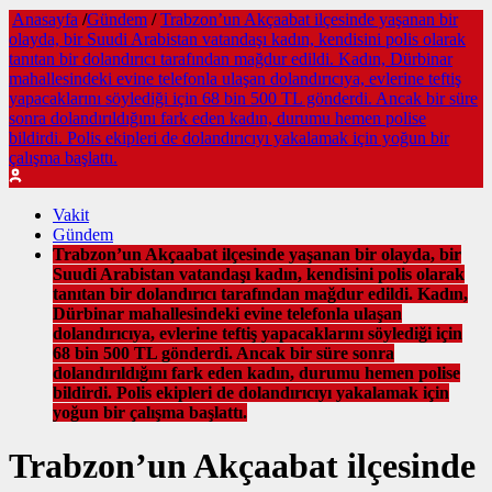
Anasayfa
/
Gündem
/
Trabzon’un Akçaabat ilçesinde yaşanan bir
olayda, bir Suudi Arabistan vatandaşı kadın, kendisini polis olarak
tanıtan bir dolandırıcı tarafından mağdur edildi. Kadın, Dürbinar
mahallesindeki evine telefonla ulaşan dolandırıcıya, evlerine teftiş
yapacaklarını söylediği için 68 bin 500 TL gönderdi. Ancak bir süre
sonra dolandırıldığını fark eden kadın, durumu hemen polise
bildirdi. Polis ekipleri de dolandırıcıyı yakalamak için yoğun bir
çalışma başlattı.
Vakit
Gündem
Trabzon’un Akçaabat ilçesinde yaşanan bir olayda, bir
Suudi Arabistan vatandaşı kadın, kendisini polis olarak
tanıtan bir dolandırıcı tarafından mağdur edildi. Kadın,
Dürbinar mahallesindeki evine telefonla ulaşan
dolandırıcıya, evlerine teftiş yapacaklarını söylediği için
68 bin 500 TL gönderdi. Ancak bir süre sonra
dolandırıldığını fark eden kadın, durumu hemen polise
bildirdi. Polis ekipleri de dolandırıcıyı yakalamak için
yoğun bir çalışma başlattı.
Trabzon’un Akçaabat ilçesinde