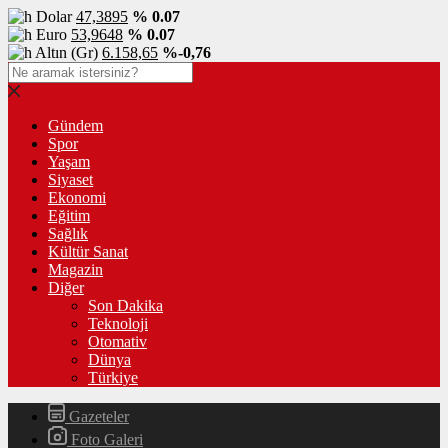
Dolar
47,3895
% 0.07
Euro
53,9648
% 0.07
Altın (Gr)
6.158,65
%-0,76
Gündem
Spor
Yaşam
Siyaset
Ekonomi
Eğitim
Sağlık
Kültür Sanat
Magazin
Diğer
Son Dakika
Teknoloji
Otomativ
Dünya
Türkiye
Gazeteler
Foto Galeri