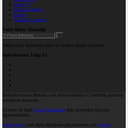
Canlı TV
Namaz Vakitleri
Eczane
Nöbetçi Eczaneler
Vakit Haber Aboneliği
+
Vakit.com.tr üzerinden haber ve ebülten almak istiyorum
Haberlerimizi Takip Et
BirHaber teması Birtema.com ekibi tarafından © üretilmiş premium
wordpress temasıdır.
Çerezler ile ilgili
Çerez Politikamız
linki üzerinden detayları
öğrenebilirsiniz.
Vakit.com.tr
, web sitesi altyapısını güçlendirmek için
Cenuta