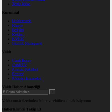
Tenis İddaa
Kurumsal
Hakkımızda
Künye
İletişim
Reklam
KVKK
Gizlilik Sözleşmesi
Vakit
Canlı Borsa
Canlı TV
Namaz Vakitleri
Eczane
Nöbetçi Eczaneler
Vakit Haber Aboneliği
+
Vakit.com.tr üzerinden haber ve ebülten almak istiyorum
Haberlerimizi Takip Et