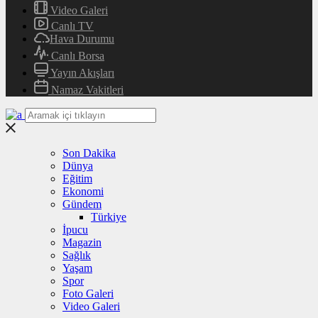
Video Galeri
Canlı TV
Hava Durumu
Canlı Borsa
Yayın Akışları
Namaz Vakitleri
Son Dakika
Dünya
Eğitim
Ekonomi
Gündem
Türkiye
İpucu
Magazin
Sağlık
Yaşam
Spor
Foto Galeri
Video Galeri