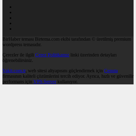
BirHaber teması Birtema.com ekibi tarafından © üretilmiş premium
wordpress temasıdır.
Çerezler ile ilgili
Çerez Politikamız
linki üzerinden detayları
öğrenebilirsiniz.
Vakit.com.tr
, web sitesi altyapısını güçlendirmek için
Cenuta
firmasının kaliteli çözümlerini tercih ediyor. Ayrıca, hızlı ve güvenilir
performans için
VPS Server
kullanıyor.