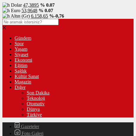
Dolar
47,3895
% 0.07
Euro
53,9648
% 0.07
Altın (Gr)
6.158,65
%-0,76
Gündem
Spor
Yaşam
Siyaset
Ekonomi
Eğitim
Sağlık
Kültür Sanat
Magazin
Diğer
Son Dakika
Teknoloji
Otomativ
Dünya
Türkiye
Gazeteler
Foto Galeri