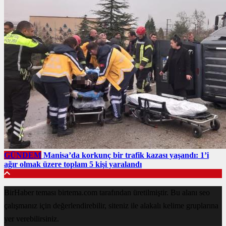
GÜNDEM
Manisa’da korkunç bir trafik kazası yaşandı: 1’i
ağır olmak üzere toplam 5 kişi yaralandı
BirHaber teması birtema.com tarafından üretilmiştir. Bu alanı seo
çalışmanız için değerlendirebilir, siteniz ile alakalı kelime gruplarına
yer verebilirsiniz.