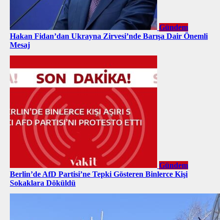
Gündem
Hakan Fidan’dan Ukrayna Zirvesi’nde Barışa Dair Önemli
Mesaj
Gündem
Berlin’de AfD Partisi’ne Tepki Gösteren Binlerce Kişi
Sokaklara Döküldü