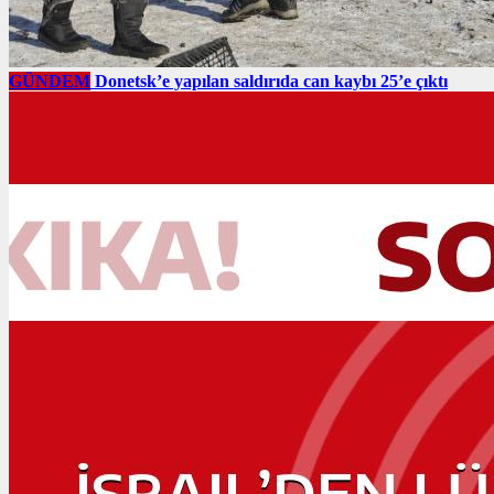
GÜNDEM
Donetsk’e yapılan saldırıda can kaybı 25’e çıktı