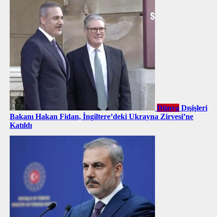
Dünya
Dışişleri
Bakanı Hakan Fidan, İngiltere’deki Ukrayna Zirvesi’ne
Katıldı