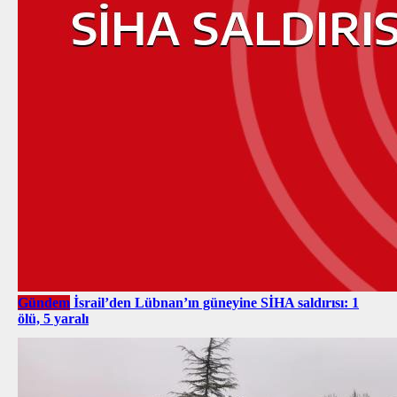
Gündem
İsrail’den Lübnan’ın güneyine SİHA saldırısı: 1
ölü, 5 yaralı