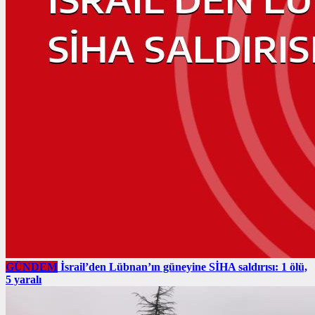
GÜNDEM
İsrail’den Lübnan’ın güneyine SİHA saldırısı: 1 ölü,
5 yaralı