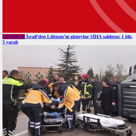
GÜNDEM
İsrail’den Lübnan’ın güneyine SİHA saldırısı: 1 ölü,
5 yaralı