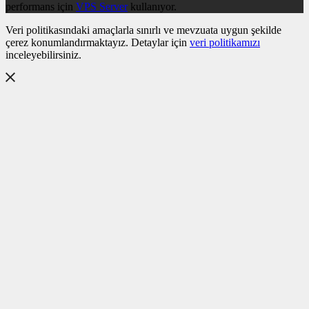
performans için
VPS Server
kullanıyor.
Veri politikasındaki amaçlarla sınırlı ve mevzuata uygun şekilde
çerez konumlandırmaktayız. Detaylar için
veri politikamızı
inceleyebilirsiniz.