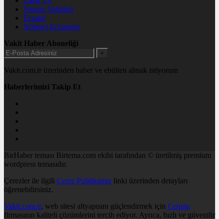
Canlı TV
Namaz Vakitleri
Eczane
Nöbetçi Eczaneler
Vakit Haber Aboneliği
+
Vakit.com.tr üzerinden haber ve ebülten almak istiyorum
Haberlerimizi Takip Et
BirHaber teması Birtema.com ekibi tarafından © üretilmiş premium
wordpress temasıdır.
Çerezler ile ilgili
Çerez Politikamız
linki üzerinden detayları
öğrenebilirsiniz.
Vakit.com.tr
, web sitesi altyapısını güçlendirmek için
Cenuta
firmasının kaliteli çözümlerini tercih ediyor. Ayrıca, hızlı ve güvenilir