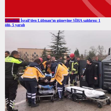
Gündem
İsrail’den Lübnan’ın güneyine SİHA saldırısı: 1
ölü, 5 yaralı