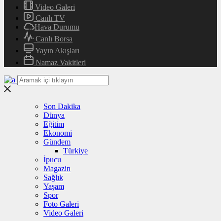
Video Galeri
Canlı TV
Hava Durumu
Canlı Borsa
Yayın Akışları
Namaz Vakitleri
Son Dakika
Dünya
Eğitim
Ekonomi
Gündem
Türkiye
İpucu
Magazin
Sağlık
Yaşam
Spor
Foto Galeri
Video Galeri