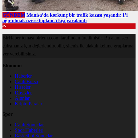
GÜNDEM
Manisa’da korkunç bir trafik kazası yaşandı: 1’i
ağır olmak üzere toplam 5 kişi yaralandı
BirHaber teması birtema.com tarafından üretilmiştir. Bu alanı seo
çalışmanız için değerlendirebilir, siteniz ile alakalı kelime gruplarına
yer verebilirsiniz.
Ekonomi
Haberler
Canlı Borsa
Hisseler
Dövizler
Altınlar
Kripto Paralar
Spor
Canlı Sonuçlar
Spor Haberleri
Basketbol Sonuçlar