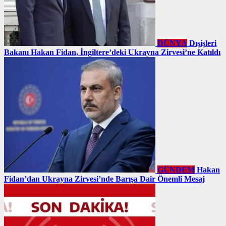
DÜNYA
Dışişleri
Bakanı Hakan Fidan, İngiltere’deki Ukrayna Zirvesi’ne Katıldı
GÜNDEM
Hakan
Fidan’dan Ukrayna Zirvesi’nde Barışa Dair Önemli Mesaj