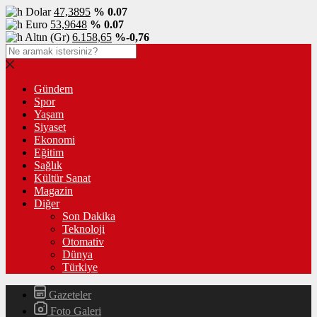
Dolar
47,3895
% 0.07
Euro
53,9648
% 0.07
Altın (Gr)
6.158,65
%-0,76
Gündem
Spor
Yaşam
Siyaset
Ekonomi
Eğitim
Sağlık
Kültür Sanat
Magazin
Diğer
Son Dakika
Teknoloji
Otomativ
Dünya
Türkiye
Gazeteler
Foto Galeri