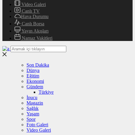
Video Galeri
Canlı TV
Hava Durumu
Canlı Borsa
Yayın Akışları
Namaz Vakitleri
Son Dakika
Dünya
Eğitim
Ekonomi
Gündem
Türkiye
İpucu
Magazin
Sağlık
Yaşam
Spor
Foto Galeri
Video Galeri