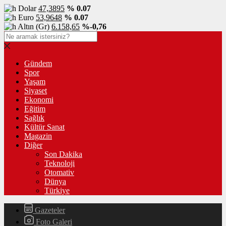
Dolar
47,3895
% 0.07
Euro
53,9648
% 0.07
Altın (Gr)
6.158,65
%-0,76
Gündem
Spor
Yaşam
Siyaset
Ekonomi
Eğitim
Sağlık
Kültür Sanat
Magazin
Diğer
Son Dakika
Teknoloji
Otomativ
Dünya
Türkiye
Gazeteler
Foto Galeri