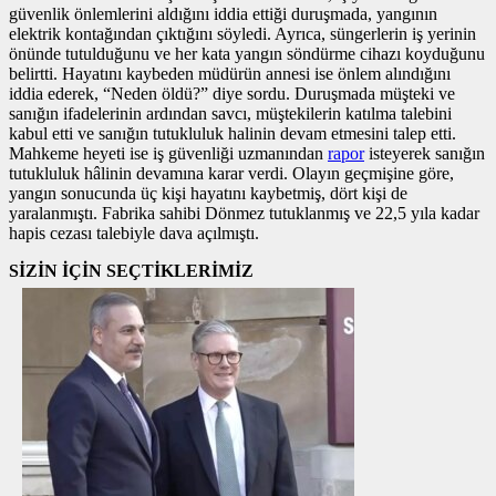
güvenlik önlemlerini aldığını iddia ettiği duruşmada, yangının
elektrik kontağından çıktığını söyledi. Ayrıca, süngerlerin iş yerinin
önünde tutulduğunu ve her kata yangın söndürme cihazı koyduğunu
belirtti. Hayatını kaybeden müdürün annesi ise önlem alındığını
iddia ederek, “Neden öldü?” diye sordu. Duruşmada müşteki ve
sanığın ifadelerinin ardından savcı, müştekilerin katılma talebini
kabul etti ve sanığın tutukluluk halinin devam etmesini talep etti.
Mahkeme heyeti ise iş güvenliği uzmanından
rapor
isteyerek sanığın
tutukluluk hâlinin devamına karar verdi. Olayın geçmişine göre,
yangın sonucunda üç kişi hayatını kaybetmiş, dört kişi de
yaralanmıştı. Fabrika sahibi Dönmez tutuklanmış ve 22,5 yıla kadar
hapis cezası talebiyle dava açılmıştı.
SİZİN İÇİN SEÇTİKLERİMİZ