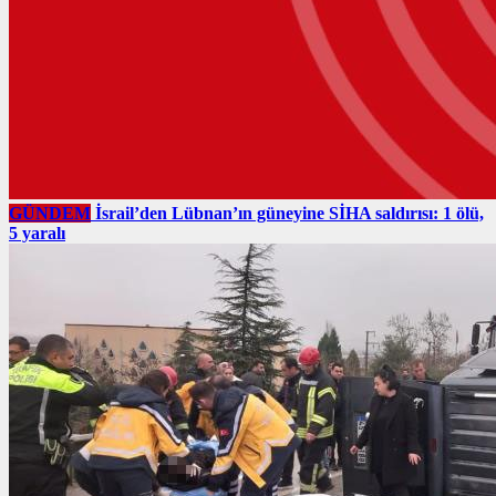
GÜNDEM
İsrail’den Lübnan’ın güneyine SİHA saldırısı: 1 ölü,
5 yaralı