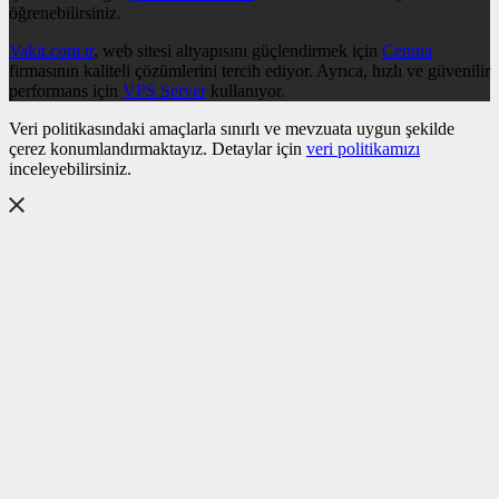
öğrenebilirsiniz.
Vakit.com.tr
, web sitesi altyapısını güçlendirmek için
Cenuta
firmasının kaliteli çözümlerini tercih ediyor. Ayrıca, hızlı ve güvenilir
performans için
VPS Server
kullanıyor.
Veri politikasındaki amaçlarla sınırlı ve mevzuata uygun şekilde
çerez konumlandırmaktayız. Detaylar için
veri politikamızı
inceleyebilirsiniz.