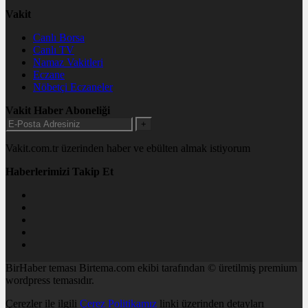
Vakit
Canlı Borsa
Canlı TV
Namaz Vakitleri
Eczane
Nöbetçi Eczaneler
Vakit Haber Aboneliği
+
Vakit.com.tr üzerinden haber ve ebülten almak istiyorum
Haberlerimizi Takip Et
BirHaber teması Birtema.com ekibi tarafından © üretilmiş premium
wordpress temasıdır.
Çerezler ile ilgili
Çerez Politikamız
linki üzerinden detayları