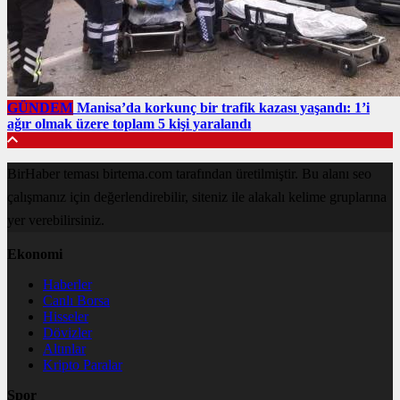
GÜNDEM
Manisa’da korkunç bir trafik kazası yaşandı: 1’i
ağır olmak üzere toplam 5 kişi yaralandı
BirHaber teması birtema.com tarafından üretilmiştir. Bu alanı seo
çalışmanız için değerlendirebilir, siteniz ile alakalı kelime gruplarına
yer verebilirsiniz.
Ekonomi
Haberler
Canlı Borsa
Hisseler
Dövizler
Altınlar
Kripto Paralar
Spor