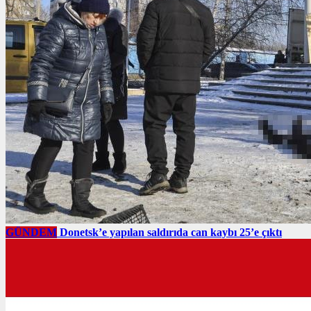
GÜNDEM
Donetsk’e yapılan saldırıda can kaybı 25’e çıktı