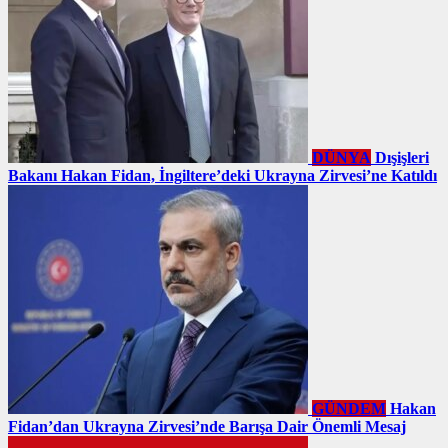
DÜNYA
Dışişleri
Bakanı Hakan Fidan, İngiltere’deki Ukrayna Zirvesi’ne Katıldı
GÜNDEM
Hakan
Fidan’dan Ukrayna Zirvesi’nde Barışa Dair Önemli Mesaj