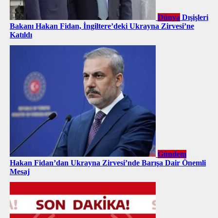
Dünya
Dışişleri
Bakanı Hakan Fidan, İngiltere’deki Ukrayna Zirvesi’ne
Katıldı
Gündem
Hakan Fidan’dan Ukrayna Zirvesi’nde Barışa Dair Önemli
Mesaj