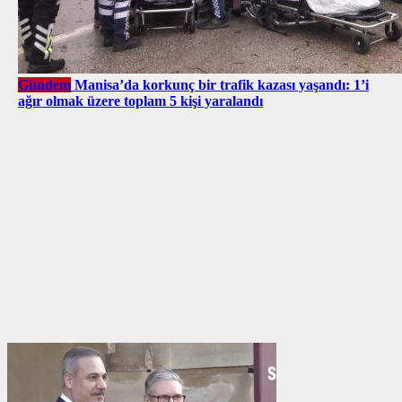
Gündem
Manisa’da korkunç bir trafik kazası yaşandı: 1’i
ağır olmak üzere toplam 5 kişi yaralandı