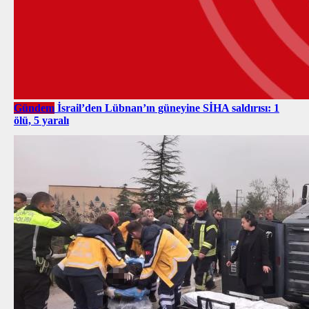
Gündem
İsrail’den Lübnan’ın güneyine SİHA saldırısı: 1
ölü, 5 yaralı