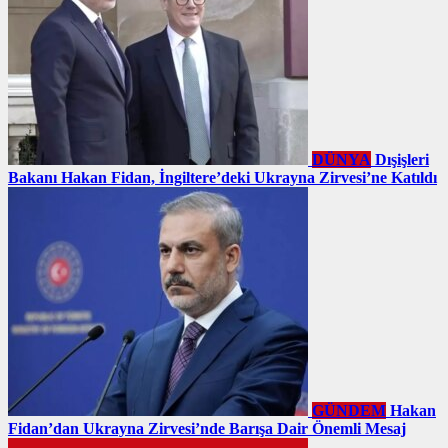
DÜNYA
Dışişleri
Bakanı Hakan Fidan, İngiltere’deki Ukrayna Zirvesi’ne Katıldı
GÜNDEM
Hakan
Fidan’dan Ukrayna Zirvesi’nde Barışa Dair Önemli Mesaj