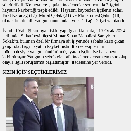
söndürüldü. Konteynere yapılan incelemeler sonucunda 3 işçinin
hayatını kaybettiği tespit edildi. Hayatını kaybeden işçilerin adları
Fırat Karadağ (17), Murat Çolak (21) ve Muhammed Şahin (18)
olarak belirlendi. Yangın sonucunda ayrıca 1’i ağır 2 işçi yaralandı.
İstanbul Valiliği konuya ilişkin yaptığı açıklamada, “15 Ocak 2024
tarihinde, Sultanbeyli ilçesi Mimar Sinan Mahallesi Sarayburnu
Sokak’ta bulunan özel bir firmaya ait iş yerinde sabaha karşı çıkan
yangında 3 işçi hayatını kaybetmiştir. İtfaiye ekiplerinin
müdahalesiyle yangın söndürülmüş, yaralı işçiler ise hastaneye
kaldırılmıştır. Yangının sebebiyle ilgili inceleme devam etmekte olup,
olayla ilgili soruşturma başlatılmıştır” ifadelerine yer verildi.
SİZİN İÇİN SEÇTİKLERİMİZ