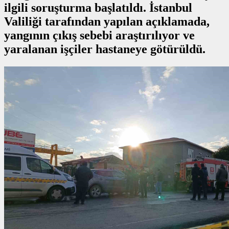
ilgili soruşturma başlatıldı. İstanbul
Valiliği tarafından yapılan açıklamada,
yangının çıkış sebebi araştırılıyor ve
yaralanan işçiler hastaneye götürüldü.