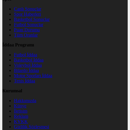
Canlı Sonuçlar
Spor Haberleri
Basketbol Sonuçlar
Futbol Sonuçlar
Puan Durumu
Tüm Oranlar
İddaa Programı
Futbol İddaa
Basketbol İddaa
Voleybol İddaa
Bilardo İddaa
Motor Sporları İddaa
Tenis İddaa
Kurumsal
Hakkımızda
Künye
İletişim
Reklam
KVKK
Gizlilik Sözleşmesi