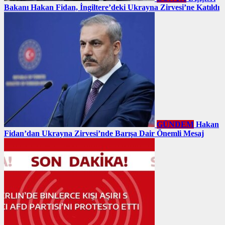
Bakanı Hakan Fidan, İngiltere’deki Ukrayna Zirvesi’ne Katıldı
GÜNDEM
Hakan
Fidan’dan Ukrayna Zirvesi’nde Barışa Dair Önemli Mesaj