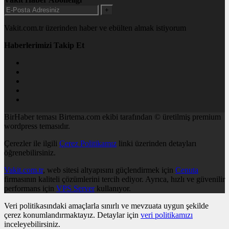
+
Vakit.com.tr üzerinden haber ve ebülten almak istiyorum
Haberlerimizi Takip Et
BirHaber teması Birtema.com ekibi tarafından © üretilmiş premium
wordpress temasıdır.
Çerezler ile ilgili
Çerez Politikamız
linki üzerinden detayları
öğrenebilirsiniz.
Vakit.com.tr
, web sitesi altyapısını güçlendirmek için
Cenuta
firmasının kaliteli çözümlerini tercih ediyor. Ayrıca, hızlı ve güvenilir
performans için
VPS Server
kullanıyor.
Veri politikasındaki amaçlarla sınırlı ve mevzuata uygun şekilde
çerez konumlandırmaktayız. Detaylar için
veri politikamızı
inceleyebilirsiniz.