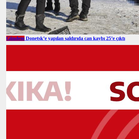
Gündem
Donetsk’e yapılan saldırıda can kaybı 25’e çıktı