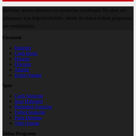
BirHaber teması birtema.com tarafından üretilmiştir. Bu alanı seo
çalışmanız için değerlendirebilir, siteniz ile alakalı kelime gruplarına
yer verebilirsiniz.
Ekonomi
Haberler
Canlı Borsa
Hisseler
Dövizler
Altınlar
Kripto Paralar
Spor
Canlı Sonuçlar
Spor Haberleri
Basketbol Sonuçlar
Futbol Sonuçlar
Puan Durumu
Tüm Oranlar
İddaa Programı