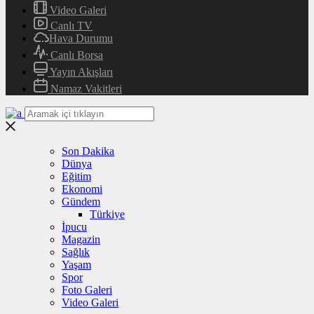
Video Galeri
Canlı TV
Hava Durumu
Canlı Borsa
Yayın Akışları
Namaz Vakitleri
Son Dakika
Dünya
Eğitim
Ekonomi
Gündem
Türkiye
İpucu
Magazin
Sağlık
Yaşam
Spor
Foto Galeri
Video Galeri