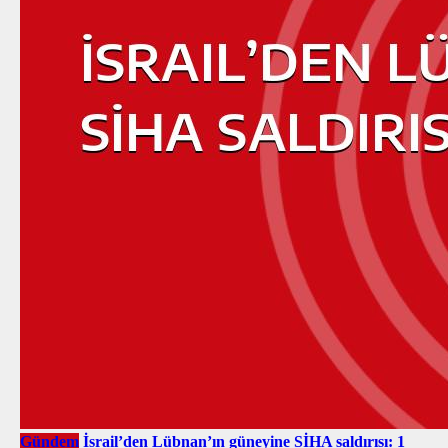
Gündem
İsrail’den Lübnan’ın güneyine SİHA saldırısı: 1