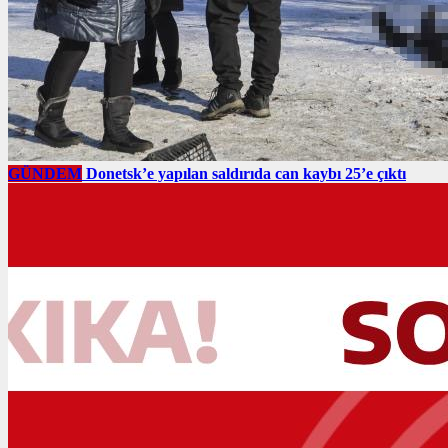
GÜNDEM
Donetsk’e yapılan saldırıda can kaybı 25’e çıktı