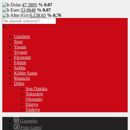
Dolar
47,3895
% 0.07
Euro
53,9648
% 0.07
Altın (Gr)
6.158,65
%-0,76
Gündem
Spor
Yaşam
Siyaset
Ekonomi
Eğitim
Sağlık
Kültür Sanat
Magazin
Diğer
Son Dakika
Teknoloji
Otomativ
Dünya
Türkiye
Gazeteler
Foto Galeri