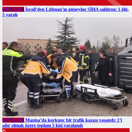
GÜNDEM
İsrail’den Lübnan’ın güneyine SİHA saldırısı: 1 ölü,
5 yaralı
GÜNDEM
Manisa’da korkunç bir trafik kazası yaşandı: 1’i
ağır olmak üzere toplam 5 kişi yaralandı