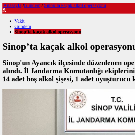
Anasayfa
/
Gündem
/
Sinop’ta kaçak alkol operasyonu
Vakit
Gündem
Sinop’ta kaçak alkol operasyonu
Sinop’ta kaçak alkol operasyon
Sinop'un Ayancık ilçesinde düzenlenen oper
alındı. İl Jandarma Komutanlığı ekiplerinin
14 adet boş alkol şişesi, 1 adet uyuşturucu