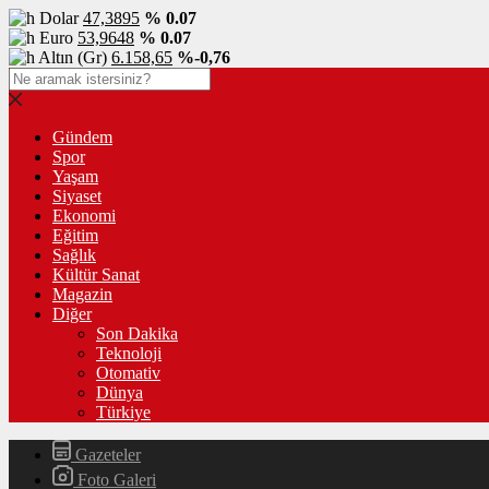
Dolar
47,3895
% 0.07
Euro
53,9648
% 0.07
Altın (Gr)
6.158,65
%-0,76
Gündem
Spor
Yaşam
Siyaset
Ekonomi
Eğitim
Sağlık
Kültür Sanat
Magazin
Diğer
Son Dakika
Teknoloji
Otomativ
Dünya
Türkiye
Gazeteler
Foto Galeri