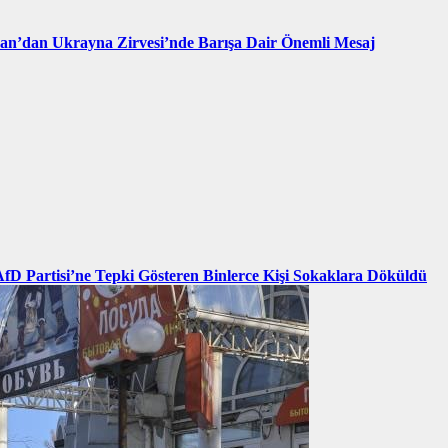
an’dan Ukrayna Zirvesi’nde Barışa Dair Önemli Mesaj
AfD Partisi’ne Tepki Gösteren Binlerce Kişi Sokaklara Döküldü