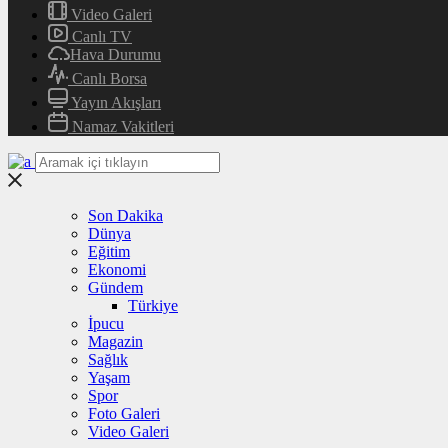
Video Galeri
Canlı TV
Hava Durumu
Canlı Borsa
Yayın Akışları
Namaz Vakitleri
Son Dakika
Dünya
Eğitim
Ekonomi
Gündem
Türkiye
İpucu
Magazin
Sağlık
Yaşam
Spor
Foto Galeri
Video Galeri