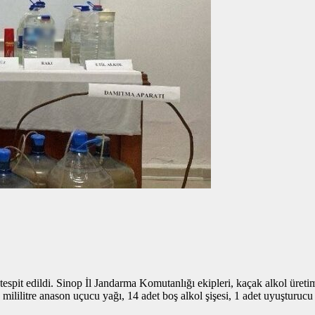
espit edildi. Sinop İl Jandarma Komutanlığı ekipleri, kaçak alkol üreti
 mililitre anason uçucu yağı, 14 adet boş alkol şişesi, 1 adet uyuşturucu ku