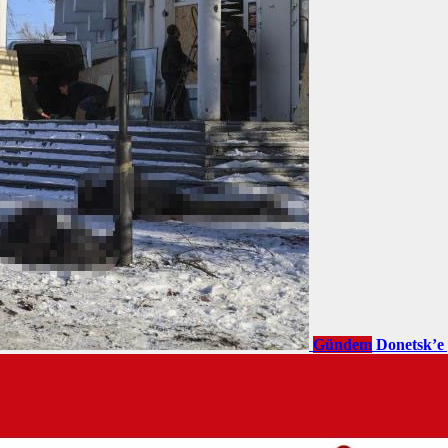
Gündem
Donetsk’e 