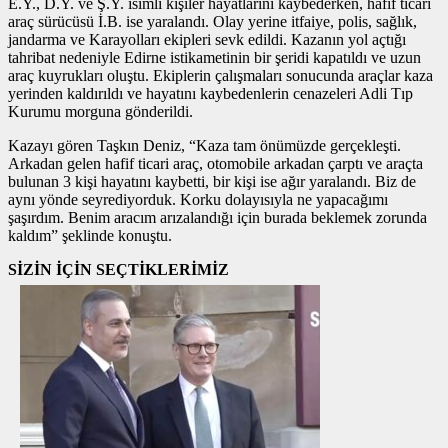
E.Y., D.Y. ve Ş.Y. isimli kişiler hayatlarını kaybederken, hafif ticari
araç sürücüsü İ.B. ise yaralandı. Olay yerine itfaiye, polis, sağlık,
jandarma ve Karayolları ekipleri sevk edildi. Kazanın yol açtığı
tahribat nedeniyle Edirne istikametinin bir şeridi kapatıldı ve uzun
araç kuyrukları oluştu. Ekiplerin çalışmaları sonucunda araçlar kaza
yerinden kaldırıldı ve hayatını kaybedenlerin cenazeleri Adli Tıp
Kurumu morguna gönderildi.
Kazayı gören Taşkın Deniz, “Kaza tam önümüzde gerçekleşti.
Arkadan gelen hafif ticari araç, otomobile arkadan çarptı ve araçta
bulunan 3 kişi hayatını kaybetti, bir kişi ise ağır yaralandı. Biz de
aynı yönde seyrediyorduk. Korku dolayısıyla ne yapacağımı
şaşırdım. Benim aracım arızalandığı için burada beklemek zorunda
kaldım” şeklinde konuştu.
SİZİN İÇİN SEÇTİKLERİMİZ