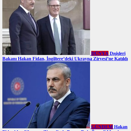
DÜNYA
Dışişleri
Bakanı Hakan Fidan, İngiltere’deki Ukrayna Zirvesi’ne Katıldı
GÜNDEM
Hakan