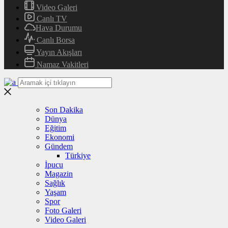
Video Galeri
Canlı TV
Hava Durumu
Canlı Borsa
Yayın Akışları
Namaz Vakitleri
Son Dakika
Dünya
Eğitim
Ekonomi
Gündem
Türkiye
İpucu
Magazin
Sağlık
Yaşam
Spor
Foto Galeri
Video Galeri