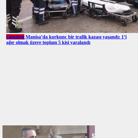
Gündem
Manisa’da korkunç bir trafik kazası yaşandı: 1’i
ağır olmak üzere toplam 5 kişi yaralandı