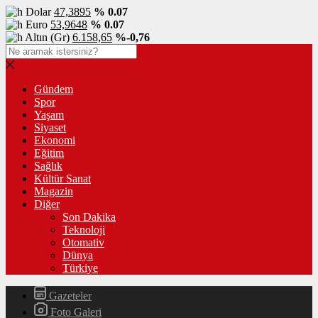
Dolar
47,3895
% 0.07
Euro
53,9648
% 0.07
Altın (Gr)
6.158,65
%-0,76
Gündem
Spor
Yaşam
Siyaset
Ekonomi
Eğitim
Sağlık
Kültür Sanat
Magazin
Diğer
Son Dakika
Teknoloji
Otomativ
Dünya
Türkiye
Gazeteler
Foto Galeri