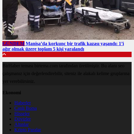
GÜNDEM
Manisa’da korkunç bir trafik kazası yaşandı: 1’i
ağır olmak üzere toplam 5 kişi yaralandı
BirHaber teması birtema.com tarafından üretilmiştir. Bu alanı seo
çalışmanız için değerlendirebilir, siteniz ile alakalı kelime gruplarına
yer verebilirsiniz.
Ekonomi
Haberler
Canlı Borsa
Hisseler
Dövizler
Altınlar
Kripto Paralar