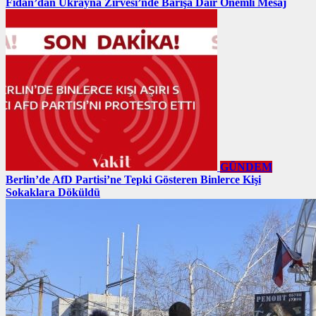
Fidan’dan Ukrayna Zirvesi’nde Barışa Dair Önemli Mesaj
GÜNDEM
Berlin’de AfD Partisi’ne Tepki Gösteren Binlerce Kişi
Sokaklara Döküldü