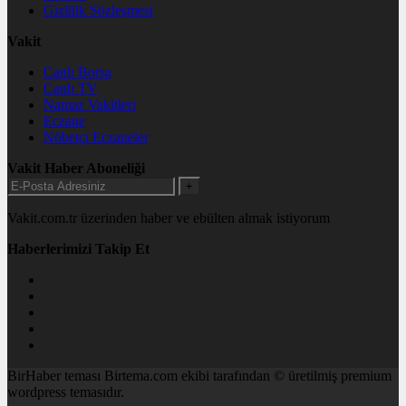
Gizlilik Sözleşmesi
Vakit
Canlı Borsa
Canlı TV
Namaz Vakitleri
Eczane
Nöbetçi Eczaneler
Vakit Haber Aboneliği
+
Vakit.com.tr üzerinden haber ve ebülten almak istiyorum
Haberlerimizi Takip Et
BirHaber teması Birtema.com ekibi tarafından © üretilmiş premium
wordpress temasıdır.