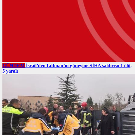
GÜNDEM
İsrail’den Lübnan’ın güneyine SİHA saldırısı: 1 ölü,
5 yaralı