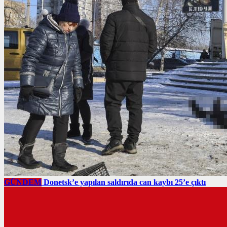
GÜNDEM
Donetsk’e yapılan saldırıda can kaybı 25’e çıktı