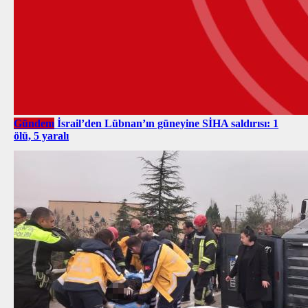
Gündem
İsrail’den Lübnan’ın güneyine SİHA saldırısı: 1
ölü, 5 yaralı