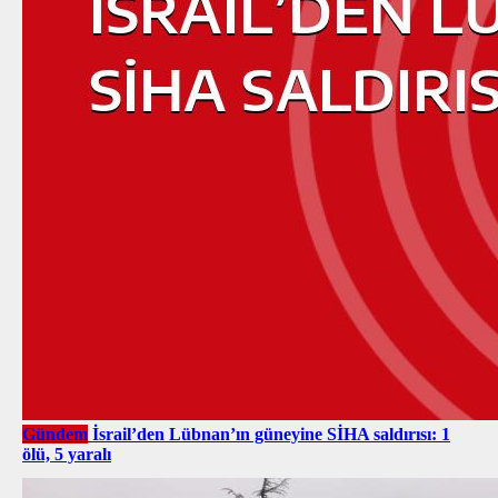
Gündem
İsrail’den Lübnan’ın güneyine SİHA saldırısı: 1
ölü, 5 yaralı