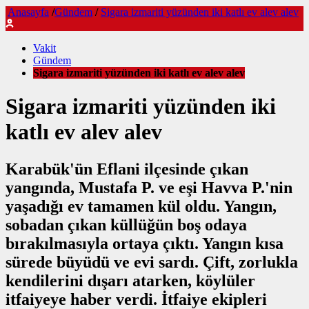
Anasayfa
/
Gündem
/
Sigara izmariti yüzünden iki katlı ev alev alev
Vakit
Gündem
Sigara izmariti yüzünden iki katlı ev alev alev
Sigara izmariti yüzünden iki
katlı ev alev alev
Karabük'ün Eflani ilçesinde çıkan
yangında, Mustafa P. ve eşi Havva P.'nin
yaşadığı ev tamamen kül oldu. Yangın,
sobadan çıkan küllüğün boş odaya
bırakılmasıyla ortaya çıktı. Yangın kısa
sürede büyüdü ve evi sardı. Çift, zorlukla
kendilerini dışarı atarken, köylüler
itfaiyeye haber verdi. İtfaiye ekipleri