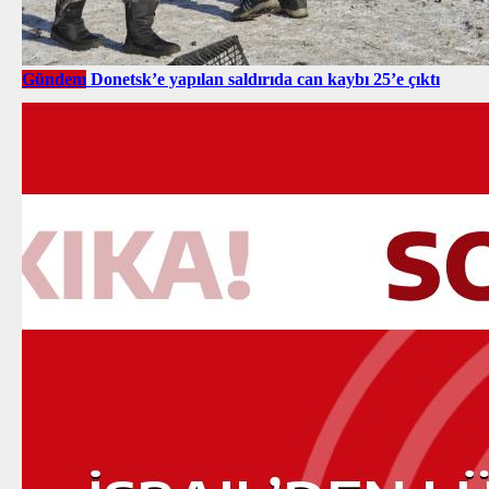
Gündem
Donetsk’e yapılan saldırıda can kaybı 25’e çıktı