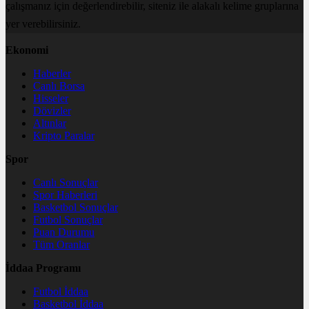
çalışmanız için değerlendirebilir, siteniz ile alakalı kelime gruplarına
yer verebilirsiniz.
Ekonomi
Haberler
Canlı Borsa
Hisseler
Dövizler
Altınlar
Kripto Paralar
Spor
Canlı Sonuçlar
Spor Haberleri
Basketbol Sonuçlar
Futbol Sonuçlar
Puan Durumu
Tüm Oranlar
İddaa Programı
Futbol İddaa
Basketbol İddaa