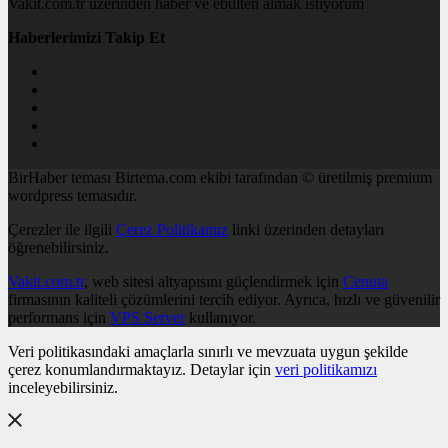
Vakit.com.tr üzerinden haber ve ebülten almak istiyorum
Haberlerimizi Takip Et
BirHaber teması Birtema.com ekibi tarafından © üretilmiş premium
wordpress temasıdır.
Çerezler ile ilgili
Çerez Politikamız
linki üzerinden detayları
öğrenebilirsiniz.
Vakit.com.tr
, web sitesi altyapısını güçlendirmek için
Cenuta
firmasının kaliteli çözümlerini tercih ediyor. Ayrıca, hızlı ve güvenilir
performans için
VPS Server
kullanıyor.
Veri politikasındaki amaçlarla sınırlı ve mevzuata uygun şekilde
çerez konumlandırmaktayız. Detaylar için
veri politikamızı
inceleyebilirsiniz.