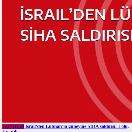
GÜNDEM
İsrail’den Lübnan’ın güneyine SİHA saldırısı: 1 ölü,
5 yaralı