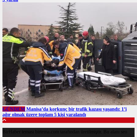
GÜNDEM
Manisa’da korkunç bir trafik kazası yaşandı: 1’i
ağır olmak üzere toplam 5 kişi yaralandı
BirHaber teması birtema.com tarafından üretilmiştir. Bu alanı seo