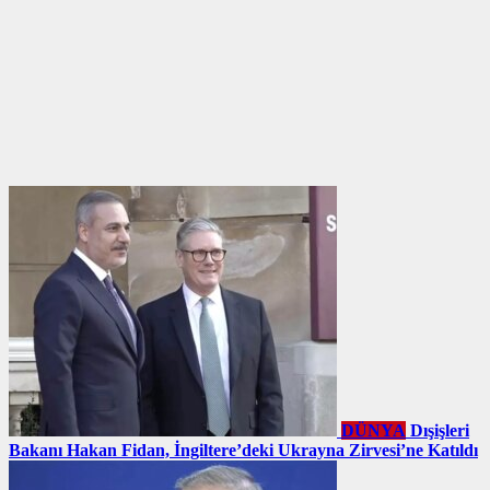
DÜNYA
Dışişleri
Bakanı Hakan Fidan, İngiltere’deki Ukrayna Zirvesi’ne Katıldı