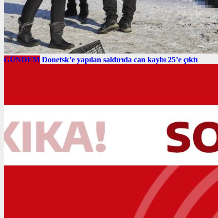
GÜNDEM
Donetsk’e yapılan saldırıda can kaybı 25’e çıktı