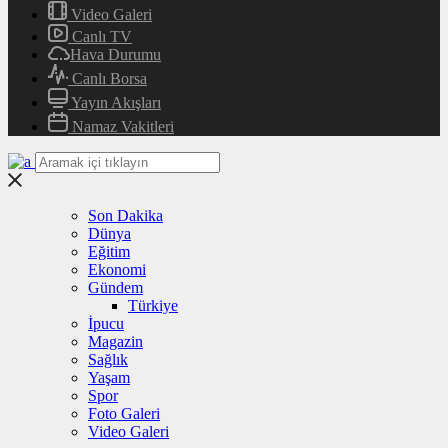
Video Galeri
Canlı TV
Hava Durumu
Canlı Borsa
Yayın Akışları
Namaz Vakitleri
Son Dakika
Dünya
Eğitim
Ekonomi
Gündem
Türkiye
İpucu
Magazin
Sağlık
Yaşam
Spor
Foto Galeri
Video Galeri