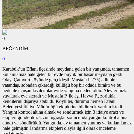
0
BEĞENDİM
0
Karabük’ün Eflani ilçesinde meydana gelen bir yangında, tamamen
kullanılamaz hale gelen bir evde büyük bir hasar meydana geldi.
Olay, Çamyurt köyünde gerçekleşti. Mustafa P. (75) adlı bir
vatandaş, sobadan çıkardığı küllüğü boş bir odada bıraktı ve bu
nedenle uçuşan kıvılcımlar evde yangına neden oldu. Alevler hızla
yayılarak eve sıçradı ve Mustafa P. ile eşi Havva P., zorlukla
kendilerini dışarıya atabildi. Köylüler, durumu hemen Eflani
Belediyesi İtfaiye Müdürlüğü ekiplerine bildirerek yardım istedi.
Yangını kontrol altına almak ve söndürmek için 3 itfaiye aracı ve
ekipleri gönderildi. Uzun uğraşlar sonucunda yangın kontrol altına
alındı ve söndürüldü. Yangında, ev tamamen yanmış ve kullanılamaz
hale gelmiştir. Jandarma ekipleri olayla ilgili olarak inceleme
başlatmıştır.