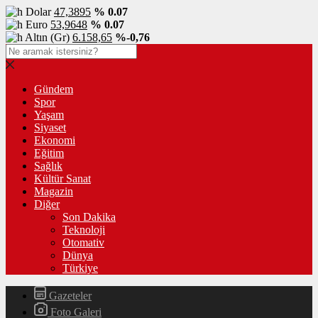
Dolar
47,3895
% 0.07
Euro
53,9648
% 0.07
Altın (Gr)
6.158,65
%-0,76
Gündem
Spor
Yaşam
Siyaset
Ekonomi
Eğitim
Sağlık
Kültür Sanat
Magazin
Diğer
Son Dakika
Teknoloji
Otomativ
Dünya
Türkiye
Gazeteler
Foto Galeri