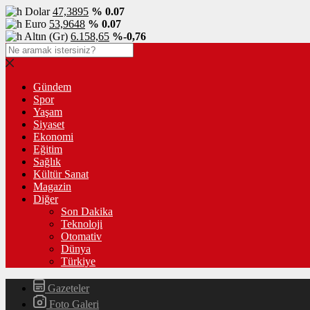
Dolar
47,3895
% 0.07
Euro
53,9648
% 0.07
Altın (Gr)
6.158,65
%-0,76
Gündem
Spor
Yaşam
Siyaset
Ekonomi
Eğitim
Sağlık
Kültür Sanat
Magazin
Diğer
Son Dakika
Teknoloji
Otomativ
Dünya
Türkiye
Gazeteler
Foto Galeri