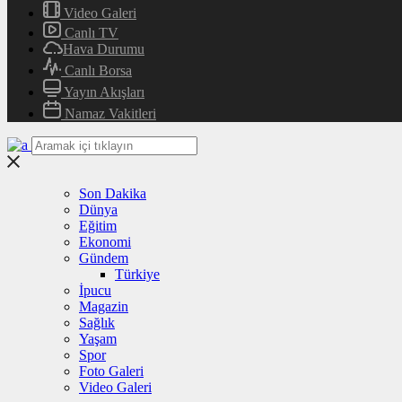
Video Galeri
Canlı TV
Hava Durumu
Canlı Borsa
Yayın Akışları
Namaz Vakitleri
Son Dakika
Dünya
Eğitim
Ekonomi
Gündem
Türkiye
İpucu
Magazin
Sağlık
Yaşam
Spor
Foto Galeri
Video Galeri