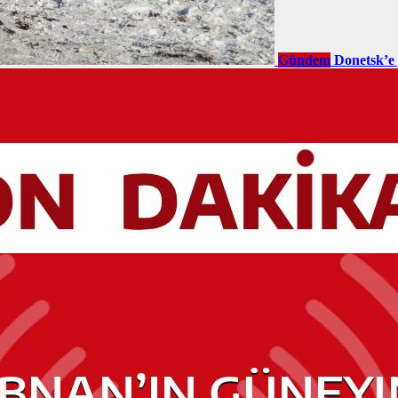
Gündem
Donetsk’e 