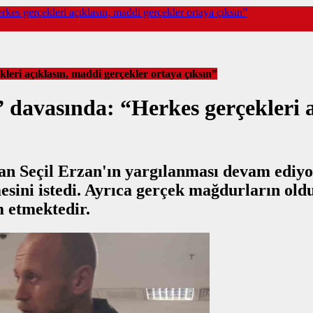
kes gerçekleri açıklasın, maddi gerçekler ortaya çıksın”
leri açıklasın, maddi gerçekler ortaya çıksın”
 davasında: “Herkes gerçekleri a
nan Seçil Erzan'ın yargılanması devam ediy
mesini istedi. Ayrıca gerçek mağdurların old
m etmektedir.