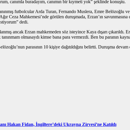
rum, canımla buradayım, canımın bir kıymeti yok” şeklinde konuştu.
tanınmış futbolcular Arda Turan, Fernando Muslera, Emre Belözoğlu ve 
l 41. Ağır Ceza Mahkemesi’nde görülen duruşmada, Erzan’ın savunmasına 
 istiyorum” dedi.
anmış ancak Erzan mahkemeden söz isteyince Kaya dışarı çıkarıldı. Er
anınmam olmasaydı kimse bana para vermezdi. Ben bu paranın kaynaklar
özoğlu’nun parasının 10 kişiye dağıtıldığını belirtti. Duruşma devam 
kanı Hakan Fidan, İngiltere’deki Ukrayna Zirvesi’ne Katıldı