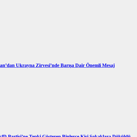
an’dan Ukrayna Zirvesi’nde Barışa Dair Önemli Mesaj
AfD Partisi’ne Tepki Gösteren Binlerce Kişi Sokaklara Döküldü