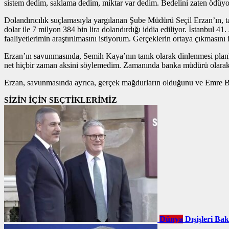
sistem dedim, saklama dedim, miktar var dedim. Bedelini zaten ödüyo
Dolandırıcılık suçlamasıyla yargılanan Şube Müdürü Seçil Erzan’ın, 
dolar ile 7 milyon 384 bin lira dolandırdığı iddia ediliyor. İstanbu
faaliyetlerimin araştırılmasını istiyorum. Gerçeklerin ortaya çıkmasını
Erzan’ın savunmasında, Semih Kaya’nın tanık olarak dinlenmesi planl
net hiçbir zaman aksini söylemedim. Zamanında banka müdürü olarak t
Erzan, savunmasında ayrıca, gerçek mağdurların olduğunu ve Emre Bel
SİZİN İÇİN SEÇTİKLERİMİZ
Dünya
Dışişleri Ba