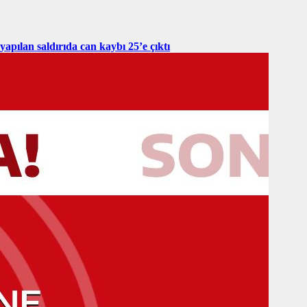
yapılan saldırıda can kaybı 25’e çıktı