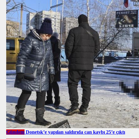
Gündem
Donetsk’e yapılan saldırıda can kaybı 25’e çıktı