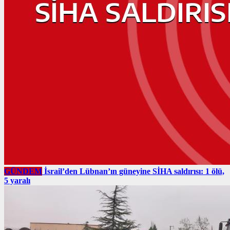
GÜNDEM
İsrail’den Lübnan’ın güneyine SİHA saldırısı: 1 ölü,
5 yaralı