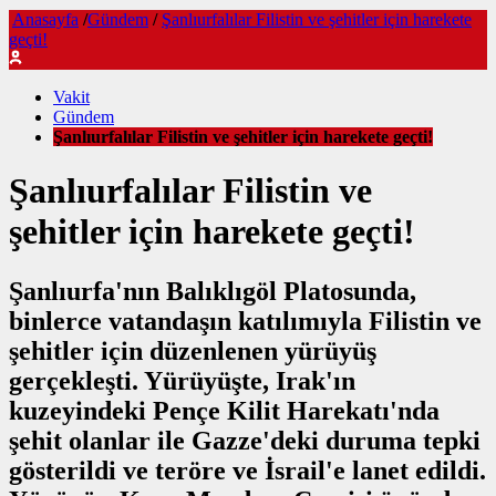
Anasayfa
/
Gündem
/
Şanlıurfalılar Filistin ve şehitler için harekete
geçti!
Vakit
Gündem
Şanlıurfalılar Filistin ve şehitler için harekete geçti!
Şanlıurfalılar Filistin ve
şehitler için harekete geçti!
Şanlıurfa'nın Balıklıgöl Platosunda,
binlerce vatandaşın katılımıyla Filistin ve
şehitler için düzenlenen yürüyüş
gerçekleşti. Yürüyüşte, Irak'ın
kuzeyindeki Pençe Kilit Harekatı'nda
şehit olanlar ile Gazze'deki duruma tepki
gösterildi ve teröre ve İsrail'e lanet edildi.