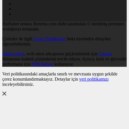
BirHaber teması Birtema.com ekibi tarafından © üretilmiş premium
wordpress temasıdır.
Çerezler ile ilgili
Çerez Politikamız
linki üzerinden detayları
öğrenebilirsiniz.
Vakit.com.tr
, web sitesi altyapısını güçlendirmek için
Cenuta
firmasının kaliteli çözümlerini tercih ediyor. Ayrıca, hızlı ve güvenilir
performans için
VPS Server
kullanıyor.
Veri politikasındaki amaçlarla sınırlı ve mevzuata uygun şekilde
çerez konumlandırmaktayız. Detaylar için
veri politikamızı
inceleyebilirsiniz.