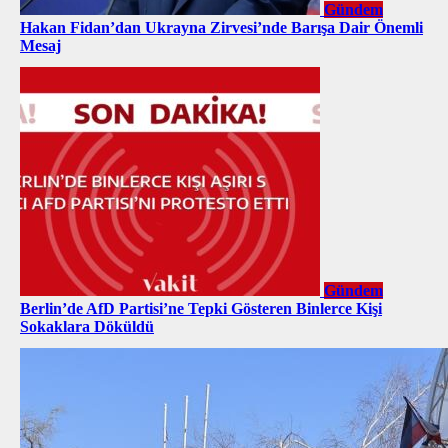
Gündem
Hakan Fidan’dan Ukrayna Zirvesi’nde Barışa Dair Önemli
Mesaj
Gündem
Berlin’de AfD Partisi’ne Tepki Gösteren Binlerce Kişi
Sokaklara Döküldü