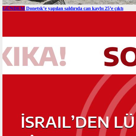
GÜNDEM
Donetsk’e yapılan saldırıda can kaybı 25’e çıktı