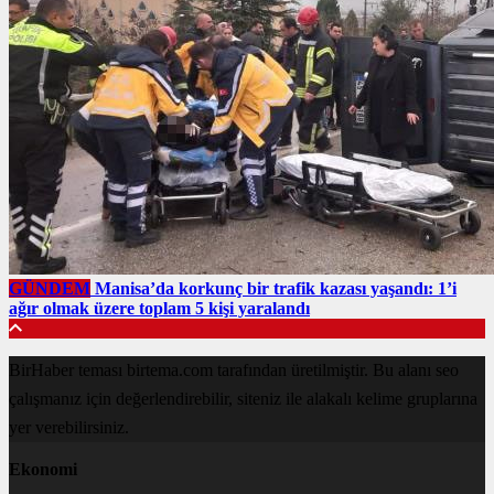
GÜNDEM
Manisa’da korkunç bir trafik kazası yaşandı: 1’i
ağır olmak üzere toplam 5 kişi yaralandı
BirHaber teması birtema.com tarafından üretilmiştir. Bu alanı seo
çalışmanız için değerlendirebilir, siteniz ile alakalı kelime gruplarına
yer verebilirsiniz.
Ekonomi