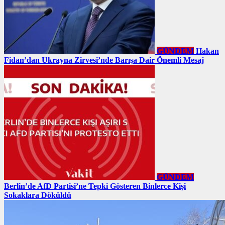
GÜNDEM
Hakan
Fidan’dan Ukrayna Zirvesi’nde Barışa Dair Önemli Mesaj
GÜNDEM
Berlin’de AfD Partisi’ne Tepki Gösteren Binlerce Kişi
Sokaklara Döküldü