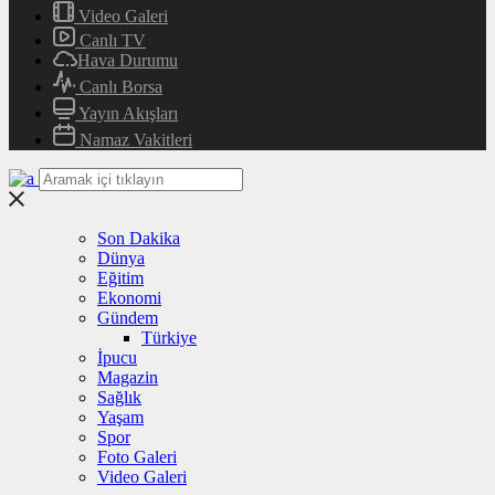
Video Galeri
Canlı TV
Hava Durumu
Canlı Borsa
Yayın Akışları
Namaz Vakitleri
Son Dakika
Dünya
Eğitim
Ekonomi
Gündem
Türkiye
İpucu
Magazin
Sağlık
Yaşam
Spor
Foto Galeri
Video Galeri