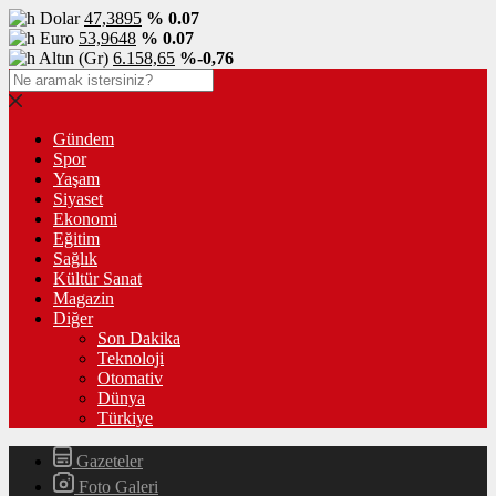
Dolar
47,3895
% 0.07
Euro
53,9648
% 0.07
Altın (Gr)
6.158,65
%-0,76
Gündem
Spor
Yaşam
Siyaset
Ekonomi
Eğitim
Sağlık
Kültür Sanat
Magazin
Diğer
Son Dakika
Teknoloji
Otomativ
Dünya
Türkiye
Gazeteler
Foto Galeri