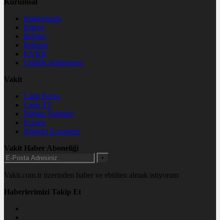
Kurumsal
Hakkımızda
Künye
İletişim
Reklam
KVKK
Gizlilik Sözleşmesi
Vakit
Canlı Borsa
Canlı TV
Namaz Vakitleri
Eczane
Nöbetçi Eczaneler
Vakit Haber Aboneliği
+
Vakit.com.tr üzerinden haber ve ebülten almak istiyorum
Haberlerimizi Takip Et