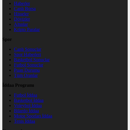
Haberler
Canlı Borsa
Hisseler
Dövizler
Altınlar
Kripto Paralar
Spor
Canlı Sonuçlar
Spor Haberleri
Basketbol Sonuçlar
Futbol Sonuçlar
Puan Durumu
Tüm Oranlar
İddaa Programı
Futbol İddaa
Basketbol İddaa
Voleybol İddaa
Bilardo İddaa
Motor Sporları İddaa
Tenis İddaa