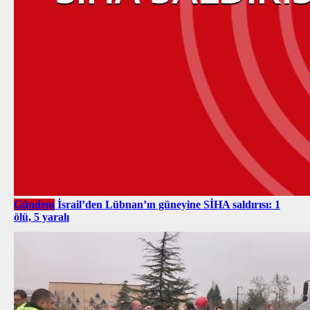
Gündem
İsrail’den Lübnan’ın güneyine SİHA saldırısı: 1
ölü, 5 yaralı