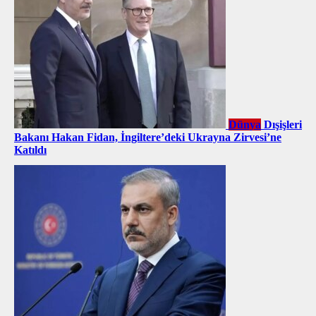
Dünya
Dışişleri
Bakanı Hakan Fidan, İngiltere’deki Ukrayna Zirvesi’ne
Katıldı