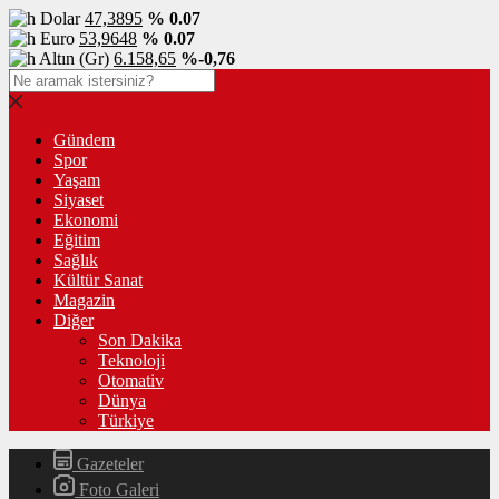
Dolar
47,3895
% 0.07
Euro
53,9648
% 0.07
Altın (Gr)
6.158,65
%-0,76
Gündem
Spor
Yaşam
Siyaset
Ekonomi
Eğitim
Sağlık
Kültür Sanat
Magazin
Diğer
Son Dakika
Teknoloji
Otomativ
Dünya
Türkiye
Gazeteler
Foto Galeri