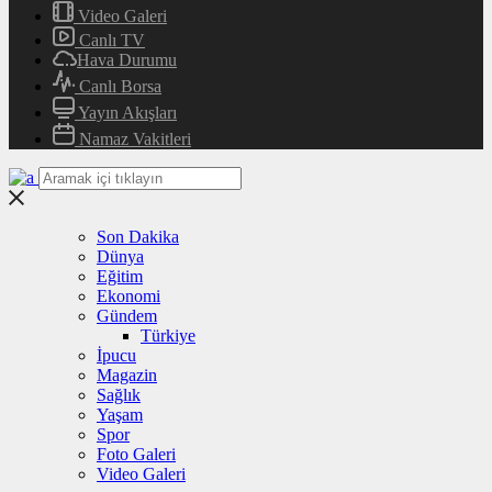
Video Galeri
Canlı TV
Hava Durumu
Canlı Borsa
Yayın Akışları
Namaz Vakitleri
Son Dakika
Dünya
Eğitim
Ekonomi
Gündem
Türkiye
İpucu
Magazin
Sağlık
Yaşam
Spor
Foto Galeri
Video Galeri