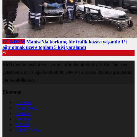
GÜNDEM
Manisa’da korkunç bir trafik kazası yaşandı: 1’i
ağır olmak üzere toplam 5 kişi yaralandı
BirHaber teması birtema.com tarafından üretilmiştir. Bu alanı seo
çalışmanız için değerlendirebilir, siteniz ile alakalı kelime gruplarına
yer verebilirsiniz.
Ekonomi
Haberler
Canlı Borsa
Hisseler
Dövizler
Altınlar
Kripto Paralar