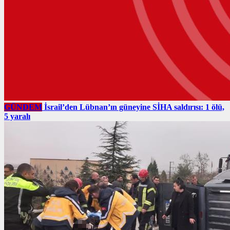
GÜNDEM
İsrail’den Lübnan’ın güneyine SİHA saldırısı: 1 ölü,
5 yaralı