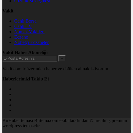
Gizlilik Sözleşmesi
Vakit
Canlı Borsa
Canlı TV
Namaz Vakitleri
Eczane
Nöbetçi Eczaneler
Vakit Haber Aboneliği
+
Vakit.com.tr üzerinden haber ve ebülten almak istiyorum
Haberlerimizi Takip Et
BirHaber teması Birtema.com ekibi tarafından © üretilmiş premium
wordpress temasıdır.