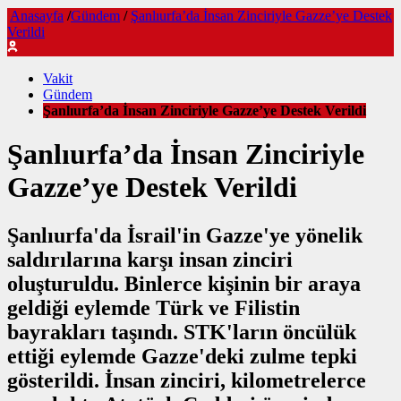
Anasayfa
/
Gündem
/
Şanlıurfa’da İnsan Zinciriyle Gazze’ye Destek
Verildi
Vakit
Gündem
Şanlıurfa’da İnsan Zinciriyle Gazze’ye Destek Verildi
Şanlıurfa’da İnsan Zinciriyle
Gazze’ye Destek Verildi
Şanlıurfa'da İsrail'in Gazze'ye yönelik
saldırılarına karşı insan zinciri
oluşturuldu. Binlerce kişinin bir araya
geldiği eylemde Türk ve Filistin
bayrakları taşındı. STK'ların öncülük
ettiği eylemde Gazze'deki zulme tepki
gösterildi. İnsan zinciri, kilometrelerce