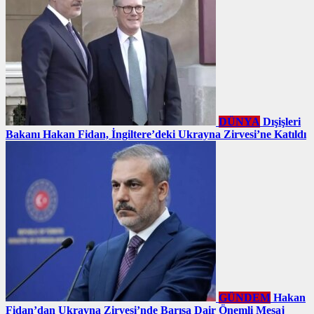
DÜNYA
Dışişleri
Bakanı Hakan Fidan, İngiltere’deki Ukrayna Zirvesi’ne Katıldı
GÜNDEM
Hakan
Fidan’dan Ukrayna Zirvesi’nde Barışa Dair Önemli Mesaj