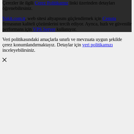
Çerezler ile ilgili
Çerez Politikamız
linki üzerinden detayları
öğrenebilirsiniz.
Vakit.com.tr
, web sitesi altyapısını güçlendirmek için
Cenuta
firmasının kaliteli çözümlerini tercih ediyor. Ayrıca, hızlı ve güvenilir
performans için
VPS Server
kullanıyor.
Veri politikasındaki amaçlarla sınırlı ve mevzuata uygun şekilde
çerez konumlandırmaktayız. Detaylar için
veri politikamızı
inceleyebilirsiniz.