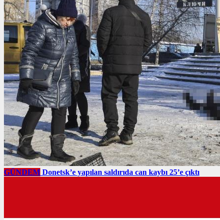
GÜNDEM
Donetsk’e yapılan saldırıda can kaybı 25’e çıktı