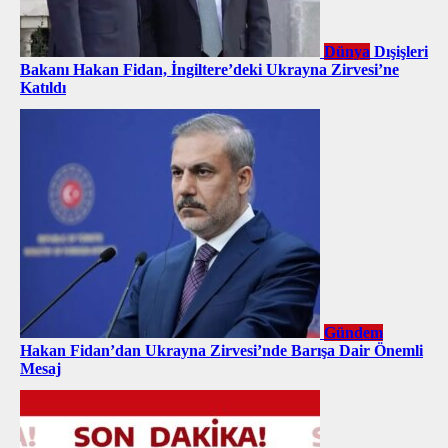
Dünya
Dışişleri
Bakanı Hakan Fidan, İngiltere’deki Ukrayna Zirvesi’ne
Katıldı
Gündem
Hakan Fidan’dan Ukrayna Zirvesi’nde Barışa Dair Önemli
Mesaj