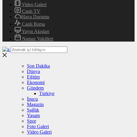
Video Galeri
Canlı TV
Hava Durumu
Canlı Borsa
Yayın Akışları
Namaz Vakitleri
Son Dakika
Dünya
Eğitim
Ekonomi
Gündem
Türkiye
İpucu
Magazin
Sağlık
Yaşam
Spor
Foto Galeri
Video Galeri