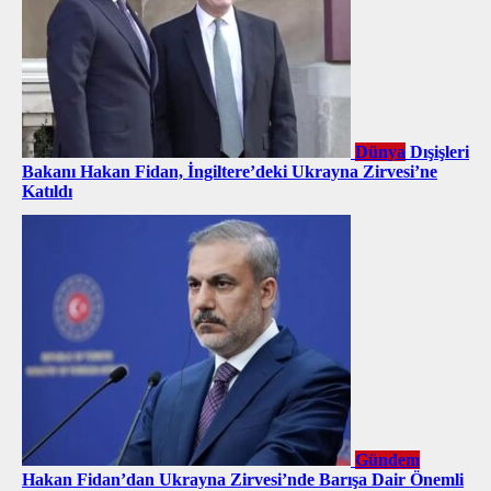
Dünya
Dışişleri
Bakanı Hakan Fidan, İngiltere’deki Ukrayna Zirvesi’ne
Katıldı
Gündem
Hakan Fidan’dan Ukrayna Zirvesi’nde Barışa Dair Önemli