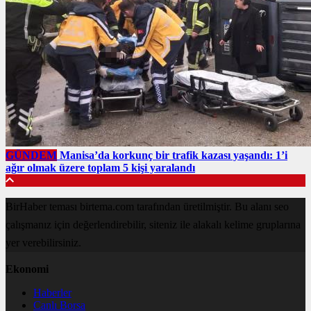
GÜNDEM
Manisa’da korkunç bir trafik kazası yaşandı: 1’i
ağır olmak üzere toplam 5 kişi yaralandı
BirHaber teması birtema.com tarafından üretilmiştir. Bu alanı seo
çalışmanız için değerlendirebilir, siteniz ile alakalı kelime gruplarına
yer verebilirsiniz.
Ekonomi
Haberler
Canlı Borsa