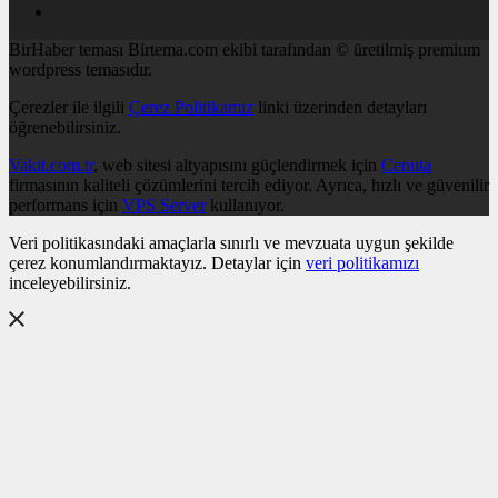
BirHaber teması Birtema.com ekibi tarafından © üretilmiş premium
wordpress temasıdır.
Çerezler ile ilgili
Çerez Politikamız
linki üzerinden detayları
öğrenebilirsiniz.
Vakit.com.tr
, web sitesi altyapısını güçlendirmek için
Cenuta
firmasının kaliteli çözümlerini tercih ediyor. Ayrıca, hızlı ve güvenilir
performans için
VPS Server
kullanıyor.
Veri politikasındaki amaçlarla sınırlı ve mevzuata uygun şekilde
çerez konumlandırmaktayız. Detaylar için
veri politikamızı
inceleyebilirsiniz.