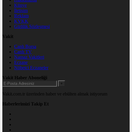
Künye
İletişim
Reklam
KVKK
Gizlilik Sözleşmesi
Vakit
Canlı Borsa
Canlı TV
Namaz Vakitleri
Eczane
Nöbetçi Eczaneler
Vakit Haber Aboneliği
+
Vakit.com.tr üzerinden haber ve ebülten almak istiyorum
Haberlerimizi Takip Et