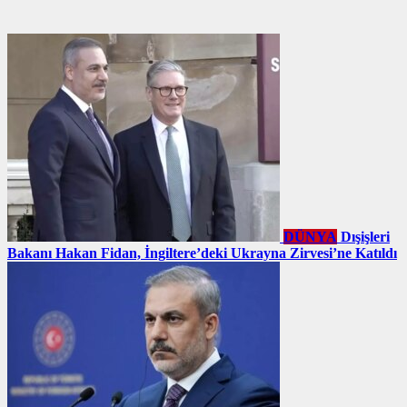
DÜNYA
Dışişleri
Bakanı Hakan Fidan, İngiltere’deki Ukrayna Zirvesi’ne Katıldı