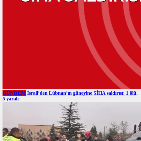
GÜNDEM
İsrail’den Lübnan’ın güneyine SİHA saldırısı: 1 ölü,
5 yaralı