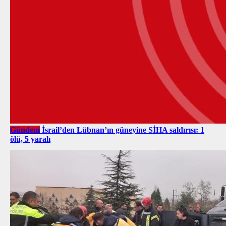
Gündem
İsrail’den Lübnan’ın güneyine SİHA saldırısı: 1
ölü, 5 yaralı