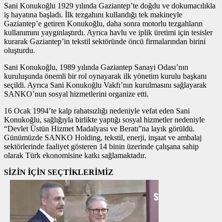
Sani Konukoğlu 1929 yılında Gaziantep’te doğdu ve dokumacılıkla
iş hayatına başladı. İlk tezgahını kullandığı tek makineyle
Gaziantep’e getiren Konukoğlu, daha sonra motorlu tezgahların
kullanımını yaygınlaştırdı. Ayrıca havlu ve iplik üretimi için tesisler
kurarak Gaziantep’in tekstil sektöründe öncü firmalarından birini
oluşturdu.
Sani Konukoğlu, 1989 yılında Gaziantep Sanayi Odası’nın
kuruluşunda önemli bir rol oynayarak ilk yönetim kurulu başkanı
seçildi. Ayrıca Sani Konukoğlu Vakfı’nın kurulmasını sağlayarak
SANKO’nun sosyal hizmetlerini organize etti.
16 Ocak 1994’te kalp rahatsızlığı nedeniyle vefat eden Sani
Konukoğlu, sağlığıyla birlikte yaptığı sosyal hizmetler nedeniyle
“Devlet Üstün Hizmet Madalyası ve Beratı”na layık görüldü.
Günümüzde SANKO Holding, tekstil, enerji, inşaat ve ambalaj
sektörlerinde faaliyet gösteren 14 binin üzerinde çalışana sahip
olarak Türk ekonomisine katkı sağlamaktadır.
SİZİN İÇİN SEÇTİKLERİMİZ