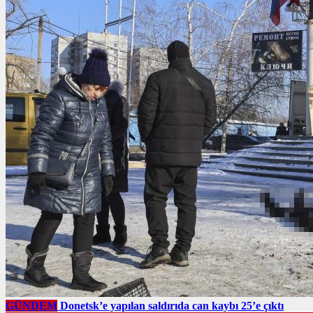
GÜNDEM
Donetsk’e yapılan saldırıda can kaybı 25’e çıktı