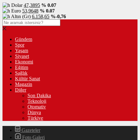
Dolar
47,3895
% 0.07
Euro
53,9648
% 0.07
Altın (Gr)
6.158,65
%-0,76
Gündem
Spor
Yaşam
Siyaset
Ekonomi
Eğitim
Sağlık
Kültür Sanat
Magazin
Diğer
Son Dakika
Teknoloji
Otomativ
Dünya
Türkiye
Gazeteler
Foto Galeri