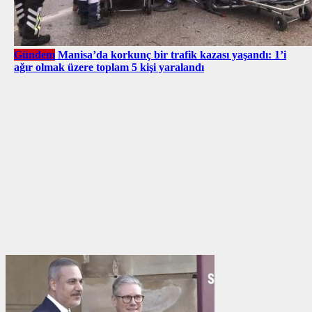
Gündem
Manisa’da korkunç bir trafik kazası yaşandı: 1’i
ağır olmak üzere toplam 5 kişi yaralandı