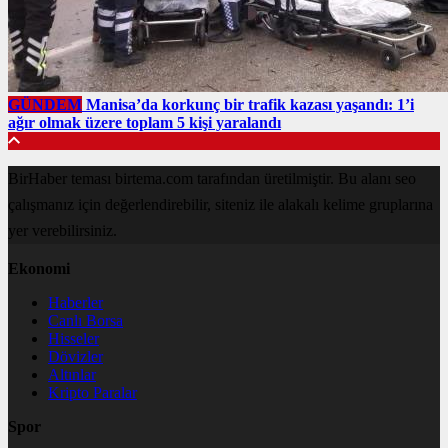
GÜNDEM
Manisa’da korkunç bir trafik kazası yaşandı: 1’i
ağır olmak üzere toplam 5 kişi yaralandı
BirHaber teması birtema.com tarafından üretilmiştir. Bu alanı seo
çalışmanız için değerlendirebilir, siteniz ile alakalı kelime gruplarına
yer verebilirsiniz.
Ekonomi
Haberler
Canlı Borsa
Hisseler
Dövizler
Altınlar
Kripto Paralar
Spor