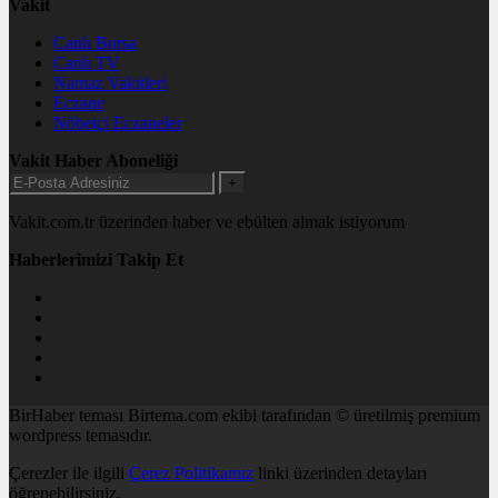
Vakit
Canlı Borsa
Canlı TV
Namaz Vakitleri
Eczane
Nöbetçi Eczaneler
Vakit Haber Aboneliği
+
Vakit.com.tr üzerinden haber ve ebülten almak istiyorum
Haberlerimizi Takip Et
BirHaber teması Birtema.com ekibi tarafından © üretilmiş premium
wordpress temasıdır.
Çerezler ile ilgili
Çerez Politikamız
linki üzerinden detayları
öğrenebilirsiniz.