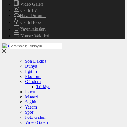
Video Galeri
Canlı TV
Hava Durumu
Canlı Borsa
Yayın Akışları
Namaz Vakitleri
Son Dakika
Dünya
Eğitim
Ekonomi
Gündem
Türkiye
İpucu
Magazin
Sağlık
Yaşam
Spor
Foto Galeri
Video Galeri