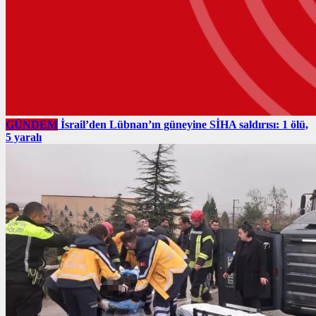
GÜNDEM
İsrail’den Lübnan’ın güneyine SİHA saldırısı: 1 ölü,
5 yaralı