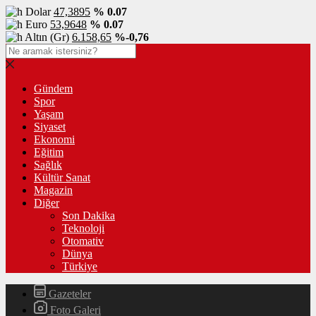
Dolar
47,3895
% 0.07
Euro
53,9648
% 0.07
Altın (Gr)
6.158,65
%-0,76
Gündem
Spor
Yaşam
Siyaset
Ekonomi
Eğitim
Sağlık
Kültür Sanat
Magazin
Diğer
Son Dakika
Teknoloji
Otomativ
Dünya
Türkiye
Gazeteler
Foto Galeri