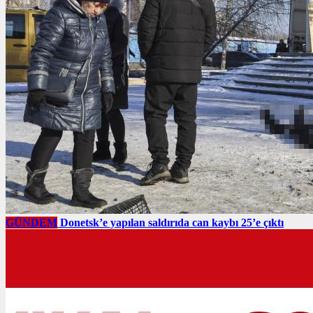
GÜNDEM
Donetsk’e yapılan saldırıda can kaybı 25’e çıktı