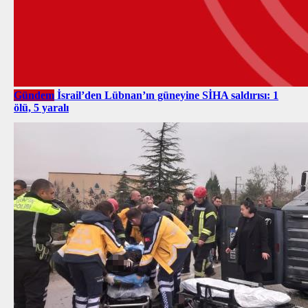
Gündem
İsrail’den Lübnan’ın güneyine SİHA saldırısı: 1
ölü, 5 yaralı