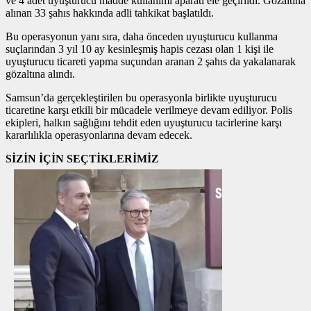
ve 4 adet uyuşturucu madde kullanımı aparatı ele geçirildi. Gözaltına
alınan 33 şahıs hakkında adli tahkikat başlatıldı.
Bu operasyonun yanı sıra, daha önceden uyuşturucu kullanma
suçlarından 3 yıl 10 ay kesinleşmiş hapis cezası olan 1 kişi ile
uyuşturucu ticareti yapma suçundan aranan 2 şahıs da yakalanarak
gözaltına alındı.
Samsun’da gerçekleştirilen bu operasyonla birlikte uyuşturucu
ticaretine karşı etkili bir mücadele verilmeye devam ediliyor. Polis
ekipleri, halkın sağlığını tehdit eden uyuşturucu tacirlerine karşı
kararlılıkla operasyonlarına devam edecek.
SİZİN İÇİN SEÇTİKLERİMİZ