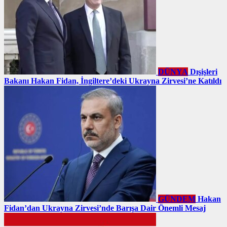
DÜNYA
Dışişleri
Bakanı Hakan Fidan, İngiltere’deki Ukrayna Zirvesi’ne Katıldı
GÜNDEM
Hakan
Fidan’dan Ukrayna Zirvesi’nde Barışa Dair Önemli Mesaj