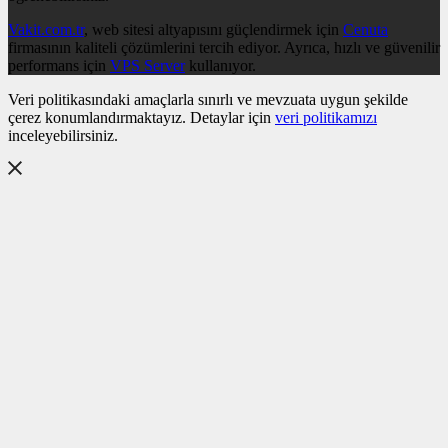
Vakit.com.tr
, web sitesi altyapısını güçlendirmek için
Cenuta
firmasının kaliteli çözümlerini tercih ediyor. Ayrıca, hızlı ve güvenilir
performans için
VPS Server
kullanıyor.
Veri politikasındaki amaçlarla sınırlı ve mevzuata uygun şekilde
çerez konumlandırmaktayız. Detaylar için
veri politikamızı
inceleyebilirsiniz.