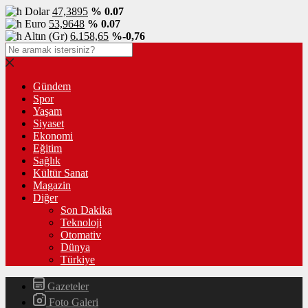
Dolar
47,3895
% 0.07
Euro
53,9648
% 0.07
Altın (Gr)
6.158,65
%-0,76
Gündem
Spor
Yaşam
Siyaset
Ekonomi
Eğitim
Sağlık
Kültür Sanat
Magazin
Diğer
Son Dakika
Teknoloji
Otomativ
Dünya
Türkiye
Gazeteler
Foto Galeri