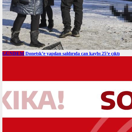
GÜNDEM
Donetsk’e yapılan saldırıda can kaybı 25’e çıktı