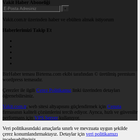
Vakit Haber Aboneliği
+
Vakit.com.tr üzerinden haber ve ebülten almak istiyorum
Haberlerimizi Takip Et
BirHaber teması Birtema.com ekibi tarafından © üretilmiş premium
wordpress temasıdır.
Çerezler ile ilgili
Çerez Politikamız
linki üzerinden detayları
öğrenebilirsiniz.
Vakit.com.tr
, web sitesi altyapısını güçlendirmek için
Cenuta
firmasının kaliteli çözümlerini tercih ediyor. Ayrıca, hızlı ve güvenilir
performans için
VPS Server
kullanıyor.
Veri politikasındaki amaçlarla sınırlı ve mevzuata uygun şekilde
çerez konumlandırmaktayız. Detaylar için
veri politikamızı
inceleyebilirsiniz.