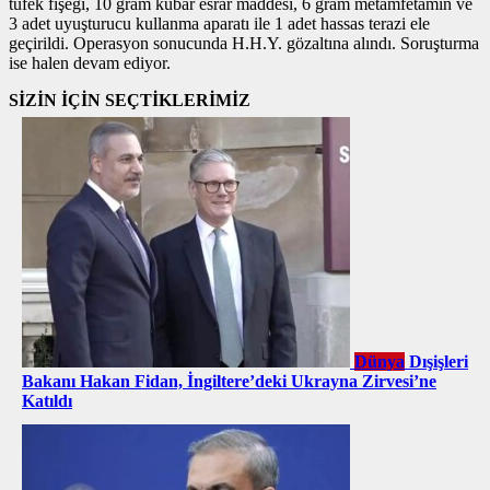
tüfek fişeği, 10 gram kubar esrar maddesi, 6 gram metamfetamin ve
3 adet uyuşturucu kullanma aparatı ile 1 adet hassas terazi ele
geçirildi. Operasyon sonucunda H.H.Y. gözaltına alındı. Soruşturma
ise halen devam ediyor.
SİZİN İÇİN SEÇTİKLERİMİZ
Dünya
Dışişleri
Bakanı Hakan Fidan, İngiltere’deki Ukrayna Zirvesi’ne
Katıldı