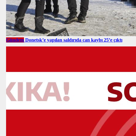
Gündem
Donetsk’e yapılan saldırıda can kaybı 25’e çıktı