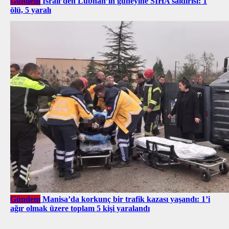
Gündem
İsrail’den Lübnan’ın güneyine SİHA saldırısı: 1
ölü, 5 yaralı
Gündem
Manisa’da korkunç bir trafik kazası yaşandı: 1’i
ağır olmak üzere toplam 5 kişi yaralandı