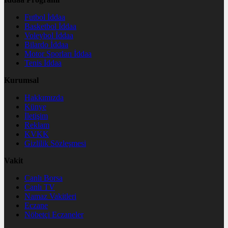
Futbol İddaa
Basketbol İddaa
Voleybol İddaa
Bilardo İddaa
Motor Sporları İddaa
Tenis İddaa
Kurumsal
Hakkımızda
Künye
İletişim
Reklam
KVKK
Gizlilik Sözleşmesi
Vakit
Canlı Borsa
Canlı TV
Namaz Vakitleri
Eczane
Nöbetçi Eczaneler