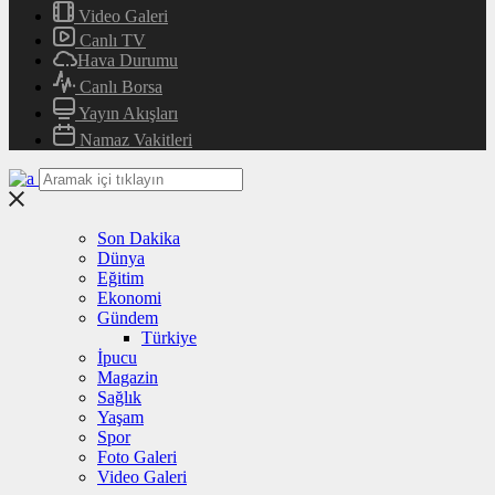
Video Galeri
Canlı TV
Hava Durumu
Canlı Borsa
Yayın Akışları
Namaz Vakitleri
Son Dakika
Dünya
Eğitim
Ekonomi
Gündem
Türkiye
İpucu
Magazin
Sağlık
Yaşam
Spor
Foto Galeri
Video Galeri