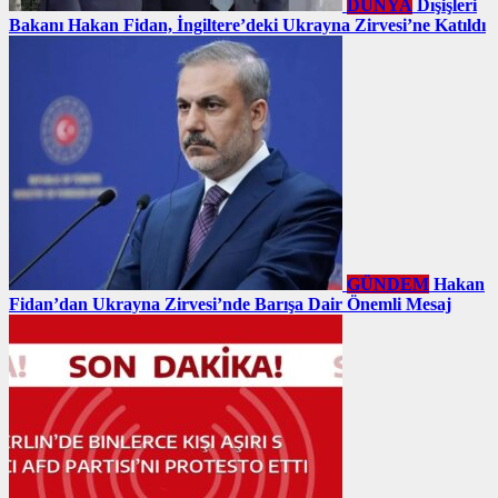
DÜNYA
Dışişleri
Bakanı Hakan Fidan, İngiltere’deki Ukrayna Zirvesi’ne Katıldı
GÜNDEM
Hakan
Fidan’dan Ukrayna Zirvesi’nde Barışa Dair Önemli Mesaj