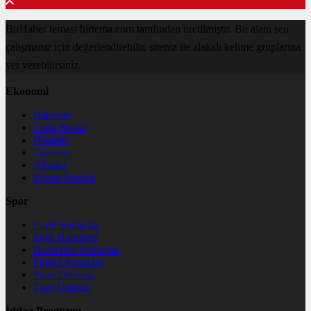
BirHaber teması birtema.com tarafından üretilmiştir. Bu alanı seo
çalışmanız için değerlendirebilir, siteniz ile alakalı kelime gruplarına
yer verebilirsiniz.
Ekonomi
Haberler
Canlı Borsa
Hisseler
Dövizler
Altınlar
Kripto Paralar
Spor
Canlı Sonuçlar
Spor Haberleri
Basketbol Sonuçlar
Futbol Sonuçlar
Puan Durumu
Tüm Oranlar
İddaa Programı