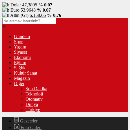
Dolar
47,3895
% 0.07
Euro
53,9648
% 0.07
Altın (Gr)
6.158,65
%-0,76
Gündem
Spor
Yaşam
Siyaset
Ekonomi
Eğitim
Sağlık
Kültür Sanat
Magazin
Diğer
Son Dakika
Teknoloji
Otomativ
Dünya
Türkiye
Gazeteler
Foto Galeri