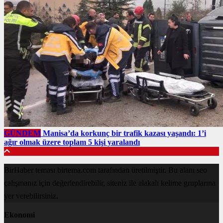
GÜNDEM
Manisa’da korkunç bir trafik kazası yaşandı: 1’i
ağır olmak üzere toplam 5 kişi yaralandı
BirHaber teması birtema.com tarafından üretilmiştir. Bu alanı seo
çalışmanız için değerlendirebilir, siteniz ile alakalı kelime gruplarına
yer verebilirsiniz.
Ekonomi