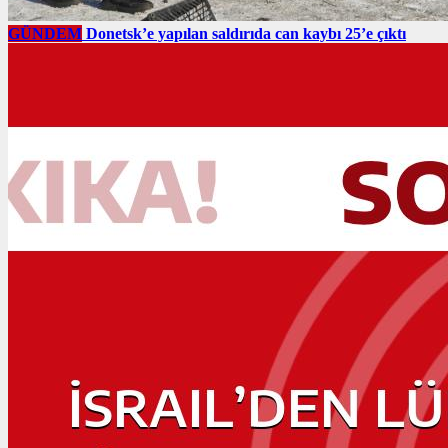
GÜNDEM
Donetsk’e yapılan saldırıda can kaybı 25’e çıktı