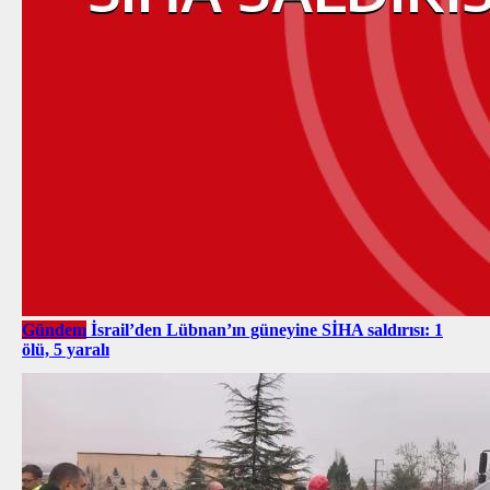
Gündem
İsrail’den Lübnan’ın güneyine SİHA saldırısı: 1
ölü, 5 yaralı