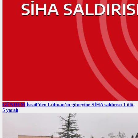
GÜNDEM
İsrail’den Lübnan’ın güneyine SİHA saldırısı: 1 ölü,
5 yaralı