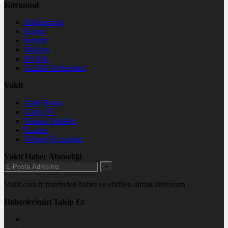
Kurumsal
Hakkımızda
Künye
İletişim
Reklam
KVKK
Gizlilik Sözleşmesi
Vakit
Canlı Borsa
Canlı TV
Namaz Vakitleri
Eczane
Nöbetçi Eczaneler
Vakit Haber Aboneliği
+
Vakit.com.tr üzerinden haber ve ebülten almak istiyorum
Haberlerimizi Takip Et