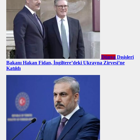
Dünya
Dışişleri
Bakanı Hakan Fidan, İngiltere’deki Ukrayna Zirvesi’ne
Katıldı