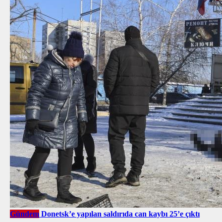
Gündem
Donetsk’e yapılan saldırıda can kaybı 25’e çıktı