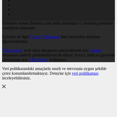
BirHaber teması Birtema.com ekibi tarafından © üretilmiş premium
wordpress temasıdır.
Çerezler ile ilgili
Çerez Politikamız
linki üzerinden detayları
öğrenebilirsiniz.
Vakit.com.tr
, web sitesi altyapısını güçlendirmek için
Cenuta
firmasının kaliteli çözümlerini tercih ediyor. Ayrıca, hızlı ve güvenilir
performans için
VPS Server
kullanıyor.
Veri politikasındaki amaçlarla sınırlı ve mevzuata uygun şekilde
çerez konumlandırmaktayız. Detaylar için
veri politikamızı
inceleyebilirsiniz.