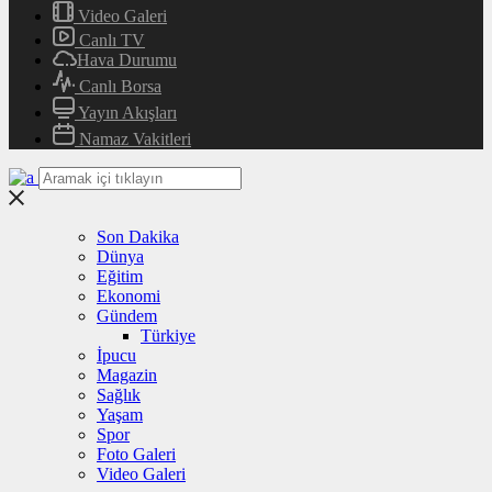
Video Galeri
Canlı TV
Hava Durumu
Canlı Borsa
Yayın Akışları
Namaz Vakitleri
Son Dakika
Dünya
Eğitim
Ekonomi
Gündem
Türkiye
İpucu
Magazin
Sağlık
Yaşam
Spor
Foto Galeri
Video Galeri