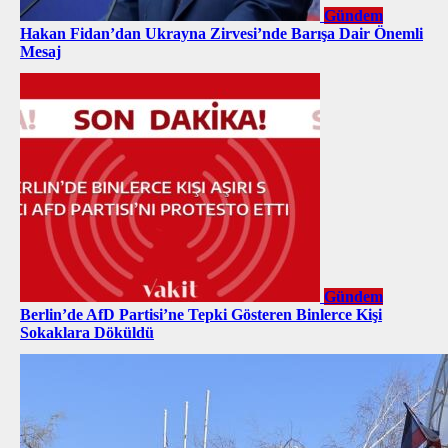
Gündem
Hakan Fidan’dan Ukrayna Zirvesi’nde Barışa Dair Önemli
Mesaj
Gündem
Berlin’de AfD Partisi’ne Tepki Gösteren Binlerce Kişi
Sokaklara Döküldü