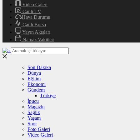
Video Galeri
Canlı TV
Hava Durumu
Canlı Borsa
Yayın Akışları
Namaz Vakitleri
Son Dakika
Dünya
Eğitim
Ekonomi
Gündem
Türkiye
İpucu
Magazin
Sağlık
Yaşam
Spor
Foto Galeri
Video Galeri