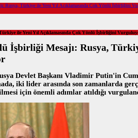
jı: Rusya, Türkiye ile Yeni Yıl Açıklamasında Çok Yönlü İşbirliğini V
Türkiye ile Yeni Yıl Açıklamasında Çok Yönlü İşbirliğini Vurguluy
 İşbirliği Mesajı: Rusya, Türkiy
or
usya Devlet Başkanı Vladimir Putin'in Cu
amada, iki lider arasında son zamanlarda ge
rilmesi için önemli adımlar atıldığı vurgula