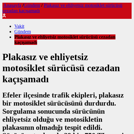
Anasayfa
/
Gündem
/
Plakasız ve ehliyetsiz motosiklet sürücüsü
cezadan kaçışamadı
Vakit
Gündem
Plakasız ve ehliyetsiz motosiklet sürücüsü cezadan
kaçışamadı
Plakasız ve ehliyetsiz
motosiklet sürücüsü cezadan
kaçışamadı
Efeler ilçesinde trafik ekipleri, plakasız
bir motosiklet sürücüsünü durdurdu.
Sorgulama sonucunda sürücünün
ehliyetsiz olduğu ve motosikletin
plakasının olmadığı tespit edildi.