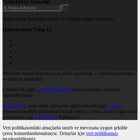
Vakit Haber Aboneliği
+
Vakit.com.tr üzerinden haber ve ebülten almak istiyorum
Haberlerimizi Takip Et
BirHaber teması Birtema.com ekibi tarafından © üretilmiş premium
wordpress temasıdır.
Çerezler ile ilgili
Çerez Politikamız
linki üzerinden detayları
öğrenebilirsiniz.
Vakit.com.tr
, web sitesi altyapısını güçlendirmek için
Cenuta
firmasının kaliteli çözümlerini tercih ediyor. Ayrıca, hızlı ve güvenilir
performans için
VPS Server
kullanıyor.
Veri politikasındaki amaçlarla sınırlı ve mevzuata uygun şekilde
çerez konumlandırmaktayız. Detaylar için
veri politikamızı
inceleyebilirsiniz.