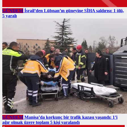
GÜNDEM
İsrail’den Lübnan’ın güneyine SİHA saldırısı: 1 ölü,
5 yaralı
GÜNDEM
Manisa’da korkunç bir trafik kazası yaşandı: 1’i
ağır olmak üzere toplam 5 kişi yaralandı