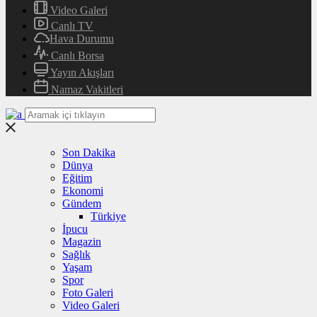
Video Galeri
Canlı TV
Hava Durumu
Canlı Borsa
Yayın Akışları
Namaz Vakitleri
Son Dakika
Dünya
Eğitim
Ekonomi
Gündem
Türkiye
İpucu
Magazin
Sağlık
Yaşam
Spor
Foto Galeri
Video Galeri