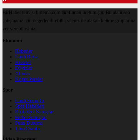
BirHaber teması birtema.com tarafından üretilmiştir. Bu alanı seo
çalışmanız için değerlendirebilir, siteniz ile alakalı kelime gruplarına
yer verebilirsiniz.
Ekonomi
Haberler
Canlı Borsa
Hisseler
Dövizler
Altınlar
Kripto Paralar
Spor
Canlı Sonuçlar
Spor Haberleri
Basketbol Sonuçlar
Futbol Sonuçlar
Puan Durumu
Tüm Oranlar
İddaa Programı