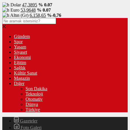
Dolar
47,3895
% 0.07
Euro
53,9648
% 0.07
Altın (Gr)
6.158,65
%-0,76
Gündem
Spor
Yaşam
Siyaset
Ekonomi
Eğitim
Sağlık
Kültür Sanat
Magazin
Diğer
Son Dakika
Teknoloji
Otomativ
Dünya
Türkiye
Gazeteler
Foto Galeri