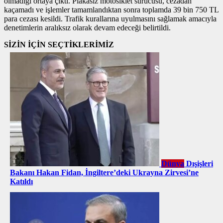
olmadığı ortaya çıktı. Plakasız motosiklet sürücüsü, cezadan
kaçamadı ve işlemler tamamlandıktan sonra toplamda 39 bin 750 TL
para cezası kesildi. Trafik kurallarına uyulmasını sağlamak amacıyla
denetimlerin aralıksız olarak devam edeceği belirtildi.
SİZİN İÇİN SEÇTİKLERİMİZ
Dünya
Dışişleri
Bakanı Hakan Fidan, İngiltere’deki Ukrayna Zirvesi’ne
Katıldı