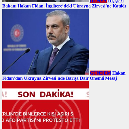
DÜNYA
Dışişleri
Bakanı Hakan Fidan, İngiltere’deki Ukrayna Zirvesi’ne Katıldı
GÜNDEM
Hakan
Fidan’dan Ukrayna Zirvesi’nde Barışa Dair Önemli Mesaj