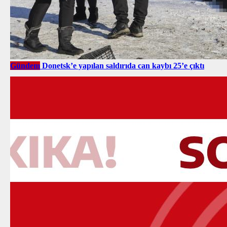
Gündem
Donetsk’e yapılan saldırıda can kaybı 25’e çıktı