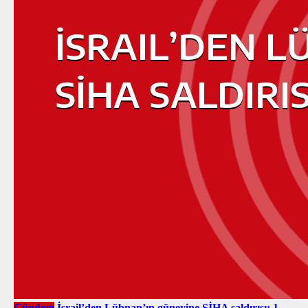
Gündem
İsrail’den Lübnan’ın güneyine SİHA saldırısı: 1