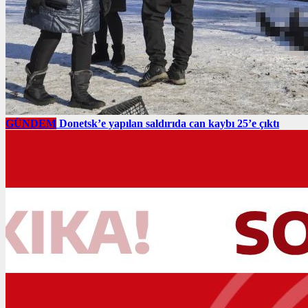
GÜNDEM
Donetsk’e yapılan saldırıda can kaybı 25’e çıktı