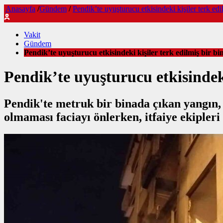
Anasayfa
/
Gündem
/
Pendik’te uyuşturucu etkisindeki kişiler terk edi
Vakit
Gündem
Pendik’te uyuşturucu etkisindeki kişiler terk edilmiş bir bin
Pendik’te uyuşturucu etkisindeki
Pendik'te metruk bir binada çıkan yangın,
olmaması faciayı önlerken, itfaiye ekipleri y