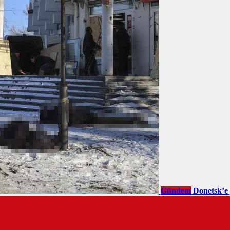
Gündem
Donetsk’e 