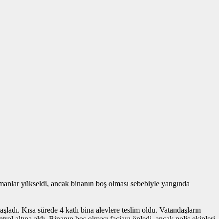
umanlar yükseldi, ancak binanın boş olması sebebiyle yangında
ladı. Kısa sürede 4 katlı bina alevlere teslim oldu. Vatandaşların
trol altına aldı. Binanın boş olması faciayı önledi, ancak polis ekipleri