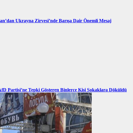
an’dan Ukrayna Zirvesi’nde Barışa Dair Önemli Mesaj
AfD Partisi’ne Tepki Gösteren Binlerce Kişi Sokaklara Döküldü