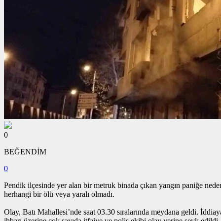
0
BEĞENDİM
0
Pendik ilçesinde yer alan bir metruk binada çıkan yangın paniğe nede
herhangi bir ölü veya yaralı olmadı.
Olay, Batı Mahallesi’nde saat 03.30 sıralarında meydana geldi. İddiaya
ihbarı üzerine çok sayıda itfaiye ve polis ekibi olay yerine sevk edildi