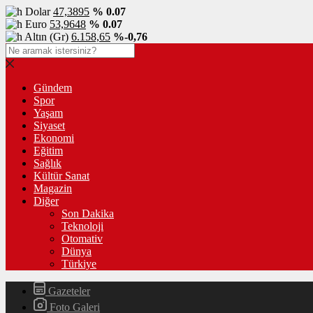
Dolar
47,3895
% 0.07
Euro
53,9648
% 0.07
Altın (Gr)
6.158,65
%-0,76
Gündem
Spor
Yaşam
Siyaset
Ekonomi
Eğitim
Sağlık
Kültür Sanat
Magazin
Diğer
Son Dakika
Teknoloji
Otomativ
Dünya
Türkiye
Gazeteler
Foto Galeri