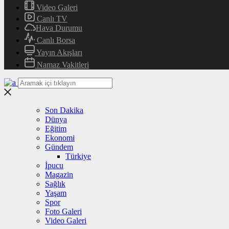
Video Galeri
Canlı TV
Hava Durumu
Canlı Borsa
Yayın Akışları
Namaz Vakitleri
Son Dakika
Dünya
Eğitim
Ekonomi
Gündem
Türkiye
İpucu
Magazin
Sağlık
Yaşam
Spor
Foto Galeri
Video Galeri