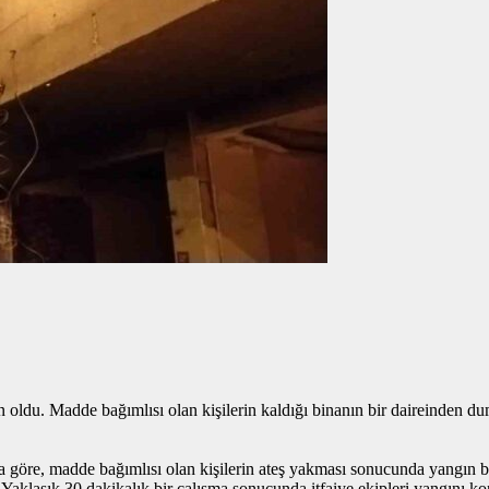
n oldu. Madde bağımlısı olan kişilerin kaldığı binanın bir daireinden d
 göre, madde bağımlısı olan kişilerin ateş yakması sonucunda yangın baş
. Yaklaşık 30 dakikalık bir çalışma sonucunda itfaiye ekipleri yangını kon