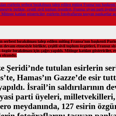
an esirlerin serbest bırakılması talep edilen miting Fransa’nın başkenti 
mesiyle birlikte, çeşitli sivil toplum örgütleri, Fransız siyasi parti üyele
itinge katılan göstericiler, esirlerin fotoğraflarını taşıyan pankartlar a
n serbest bırakılması talep edilen miting Fransa’nın başkenti Paris’
n devam etmesiyle birlikte, çeşitli sivil toplum örgütleri, Fransız siy
ür bırakılması için çağrı yapıldı. Mitinge katılan göstericiler, es
da okundu.
Şeridi’nde tutulan esirlerin ser
’te, Hamas’ın Gazze’de esir tutt
pıldı. İsrail’in saldırılarının de
yasi parti üyeleri, milletvekilleri
ro meydanında, 127 esirin özgür 
rlerin fotoğraflarını taşıyan pank