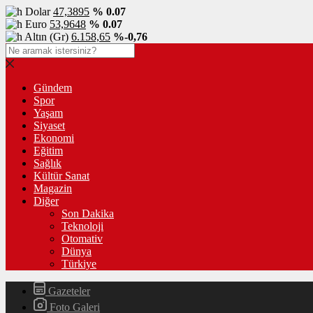
Dolar
47,3895
% 0.07
Euro
53,9648
% 0.07
Altın (Gr)
6.158,65
%-0,76
Gündem
Spor
Yaşam
Siyaset
Ekonomi
Eğitim
Sağlık
Kültür Sanat
Magazin
Diğer
Son Dakika
Teknoloji
Otomativ
Dünya
Türkiye
Gazeteler
Foto Galeri