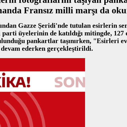
amanda Fransız milli marşı da ok
ndan Gazze Şeridi'nde tutulan esirlerin serb
i parti üyelerinin de katıldığı mitingde, 127 
lunduğu pankartlar taşınırken, "Esirleri evl
ı devam ederken gerçekleştirildi.