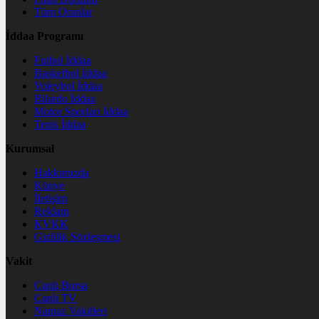
Tüm Oranlar
İddaa Programı
Futbol İddaa
Basketbol İddaa
Voleybol İddaa
Bilardo İddaa
Motor Sporları İddaa
Tenis İddaa
Kurumsal
Hakkımızda
Künye
İletişim
Reklam
KVKK
Gizlilik Sözleşmesi
Vakit
Canlı Borsa
Canlı TV
Namaz Vakitleri