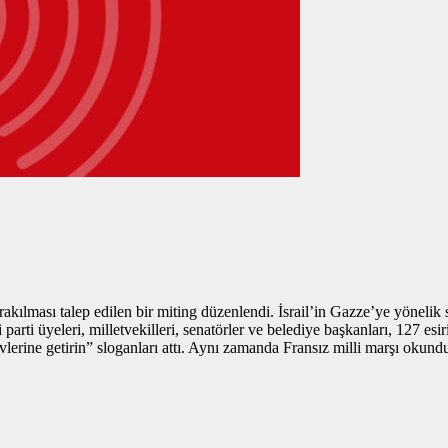
rakılması talep edilen bir miting düzenlendi. İsrail’in Gazze’ye yönelik 
i parti üyeleri, milletvekilleri, senatörler ve belediye başkanları, 127 e
i evlerine getirin” sloganları attı. Aynı zamanda Fransız milli marşı okund