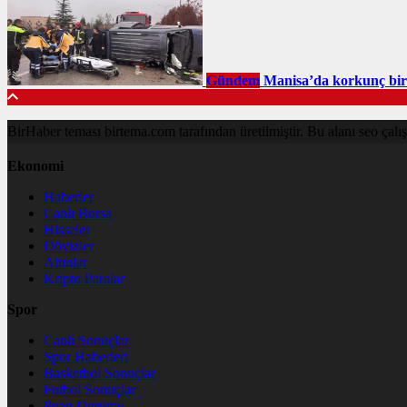
Gündem
Manisa’da korkunç bir t
BirHaber teması birtema.com tarafından üretilmiştir. Bu alanı seo çalışma
Ekonomi
Haberler
Canlı Borsa
Hisseler
Dövizler
Altınlar
Kripto Paralar
Spor
Canlı Sonuçlar
Spor Haberleri
Basketbol Sonuçlar
Futbol Sonuçlar
Puan Durumu