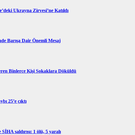
re’deki Ukrayna Zirvesi’ne Katıldı
de Barışa Dair Önemli Mesaj
eren Binlerce Kişi Sokaklara Döküldü
ybı 25’e çıktı
SİHA saldırısı: 1 ölü, 5 yaralı