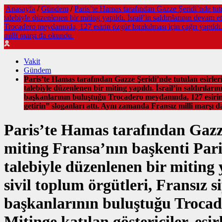
Anasayfa
/
Gündem
/
Paris’te Hamas tarafından Gazze Şeridi’nde tutul
talebiyle düzenlenen bir miting yapıldı. İsrail’in saldırılarının devam et
Trocadero meydanında, 127 esirin özgür bırakılması için çağrı yapıldı. M
milli marşı da okundu.
Vakit
Gündem
Paris’te Hamas tarafından Gazze Şeridi’nde tutulan esirleri
talebiyle düzenlenen bir miting yapıldı. İsrail’in saldırılarını
başkanlarının buluştuğu Trocadero meydanında, 127 esirin özg
getirin” sloganları attı. Aynı zamanda Fransız milli marşı 
Paris’te Hamas tarafından Gazze 
miting Fransa’nın başkenti Paris
talebiyle düzenlenen bir miting ya
sivil toplum örgütleri, Fransız si
başkanlarının buluştuğu Trocade
Mitinge katılan göstericiler, esi