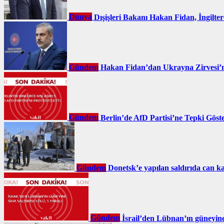
Dünya
Dışişleri Bakanı Hakan Fidan, İngilte
Gündem
Hakan Fidan’dan Ukrayna Zirvesi’n
Gündem
Berlin’de AfD Partisi’ne Tepki Göst
Gündem
Donetsk’e yapılan saldırıda can ka
Gündem
İsrail’den Lübnan’ın güneyine 