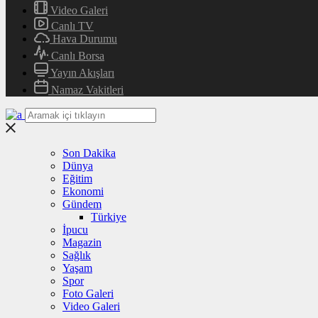
Video Galeri
Canlı TV
Hava Durumu
Canlı Borsa
Yayın Akışları
Namaz Vakitleri
Son Dakika
Dünya
Eğitim
Ekonomi
Gündem
Türkiye
İpucu
Magazin
Sağlık
Yaşam
Spor
Foto Galeri
Video Galeri