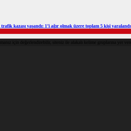
rafik kazası yaşandı: 1’i ağır olmak üzere toplam 5 kişi yaralandı
nız için değerlendirebilir, siteniz ile alakalı kelime gruplarına yer vere