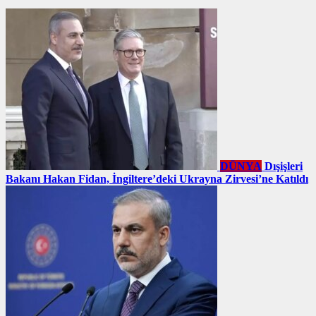
DÜNYA
Dışişleri
Bakanı Hakan Fidan, İngiltere’deki Ukrayna Zirvesi’ne Katıldı