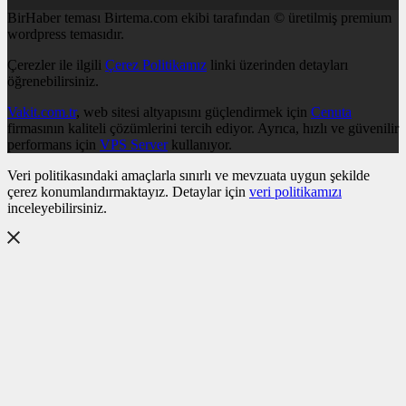
BirHaber teması Birtema.com ekibi tarafından © üretilmiş premium
wordpress temasıdır.
Çerezler ile ilgili
Çerez Politikamız
linki üzerinden detayları
öğrenebilirsiniz.
Vakit.com.tr
, web sitesi altyapısını güçlendirmek için
Cenuta
firmasının kaliteli çözümlerini tercih ediyor. Ayrıca, hızlı ve güvenilir
performans için
VPS Server
kullanıyor.
Veri politikasındaki amaçlarla sınırlı ve mevzuata uygun şekilde
çerez konumlandırmaktayız. Detaylar için
veri politikamızı
inceleyebilirsiniz.