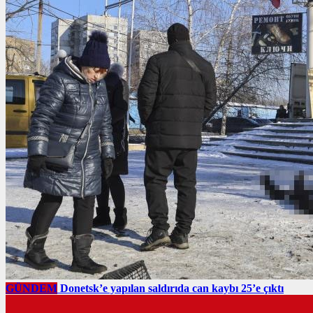
GÜNDEM
Donetsk’e yapılan saldırıda can kaybı 25’e çıktı