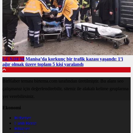
GÜNDEM
Manisa’da korkunç bir trafik kazası yaşandı: 1’i
ağır olmak üzere toplam 5 kişi yaralandı
BirHaber teması birtema.com tarafından üretilmiştir. Bu alanı seo
çalışmanız için değerlendirebilir, siteniz ile alakalı kelime gruplarına
yer verebilirsiniz.
Ekonomi
Haberler
Canlı Borsa
Hisseler