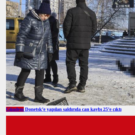
Gündem
Donetsk’e yapılan saldırıda can kaybı 25’e çıktı