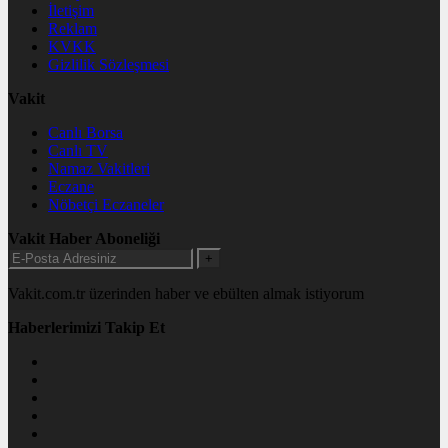
İletişim
Reklam
KVKK
Gizlilik Sözleşmesi
Vakit
Canlı Borsa
Canlı TV
Namaz Vakitleri
Eczane
Nöbetçi Eczaneler
Vakit Haber Aboneliği
+
Vakit.com.tr üzerinden haber ve ebülten almak istiyorum
Haberlerimizi Takip Et