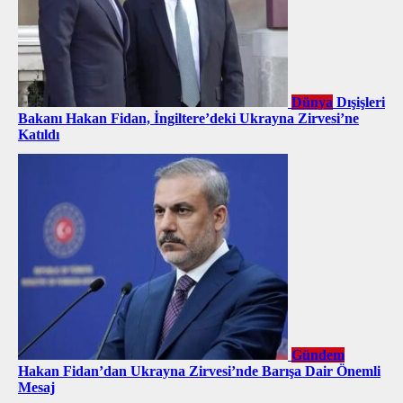
Dünya
Dışişleri
Bakanı Hakan Fidan, İngiltere’deki Ukrayna Zirvesi’ne
Katıldı
Gündem
Hakan Fidan’dan Ukrayna Zirvesi’nde Barışa Dair Önemli
Mesaj