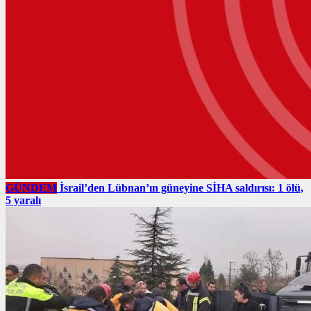
GÜNDEM
İsrail’den Lübnan’ın güneyine SİHA saldırısı: 1 ölü,
5 yaralı