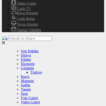
Video Galeri
Canlı TV
Hava Durumu
Canlı Borsa
Yayın Akışları
Namaz Vakitleri
Son Dakika
Dünya
Eğitim
Ekonomi
Gündem
Türkiye
İpucu
Magazin
Sağlık
Yaşam
Spor
Foto Galeri
Video Galeri