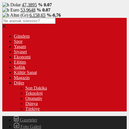
Dolar
47,3895
% 0.07
Euro
53,9648
% 0.07
Altın (Gr)
6.158,65
%-0,76
Gündem
Spor
Yaşam
Siyaset
Ekonomi
Eğitim
Sağlık
Kültür Sanat
Magazin
Diğer
Son Dakika
Teknoloji
Otomativ
Dünya
Türkiye
Gazeteler
Foto Galeri