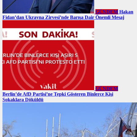
GÜNDEM
Hakan
Fidan’dan Ukrayna Zirvesi’nde Barışa Dair Önemli Mesaj
GÜNDEM
Berlin’de AfD Partisi’ne Tepki Gösteren Binlerce Kişi
Sokaklara Döküldü