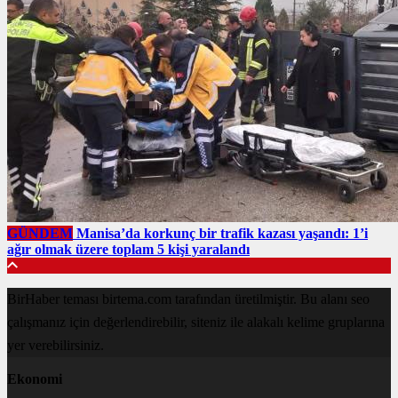
GÜNDEM
Manisa’da korkunç bir trafik kazası yaşandı: 1’i
ağır olmak üzere toplam 5 kişi yaralandı
BirHaber teması birtema.com tarafından üretilmiştir. Bu alanı seo
çalışmanız için değerlendirebilir, siteniz ile alakalı kelime gruplarına
yer verebilirsiniz.
Ekonomi