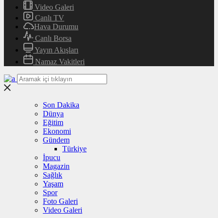
Video Galeri
Canlı TV
Hava Durumu
Canlı Borsa
Yayın Akışları
Namaz Vakitleri
Son Dakika
Dünya
Eğitim
Ekonomi
Gündem
Türkiye
İpucu
Magazin
Sağlık
Yaşam
Spor
Foto Galeri
Video Galeri