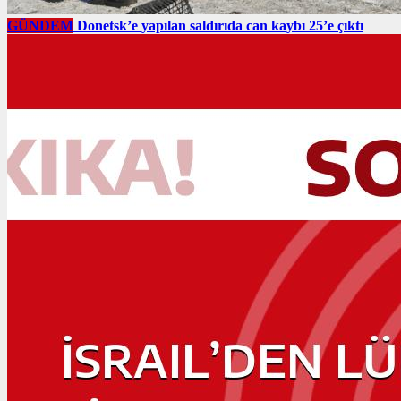
GÜNDEM
Donetsk’e yapılan saldırıda can kaybı 25’e çıktı