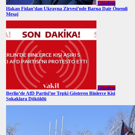
Gündem
Hakan Fidan’dan Ukrayna Zirvesi’nde Barışa Dair Önemli
Mesaj
Gündem
Berlin’de AfD Partisi’ne Tepki Gösteren Binlerce Kişi
Sokaklara Döküldü