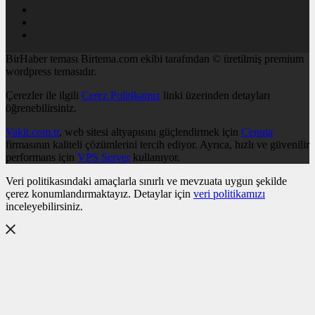
BirHaber teması Birtema.com ekibi tarafından © üretilmiş premium
wordpress temasıdır.
Çerezler ile ilgili
Çerez Politikamız
linki üzerinden detayları
öğrenebilirsiniz.
Vakit.com.tr
, web sitesi altyapısını güçlendirmek için
Cenuta
firmasının kaliteli çözümlerini tercih ediyor. Ayrıca, hızlı ve güvenilir
performans için
VPS Server
kullanıyor.
Veri politikasındaki amaçlarla sınırlı ve mevzuata uygun şekilde
çerez konumlandırmaktayız. Detaylar için
veri politikamızı
inceleyebilirsiniz.