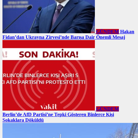
GÜNDEM
Hakan
Fidan’dan Ukrayna Zirvesi’nde Barışa Dair Önemli Mesaj
GÜNDEM
Berlin’de AfD Partisi’ne Tepki Gösteren Binlerce Kişi
Sokaklara Döküldü