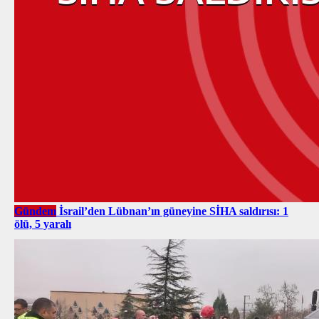
Gündem
İsrail’den Lübnan’ın güneyine SİHA saldırısı: 1
ölü, 5 yaralı