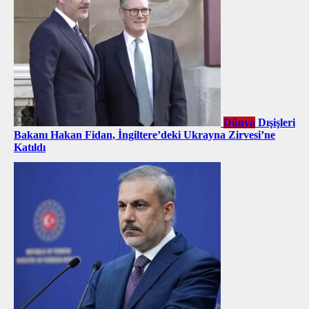
Dünya
Dışişleri
Bakanı Hakan Fidan, İngiltere’deki Ukrayna Zirvesi’ne
Katıldı