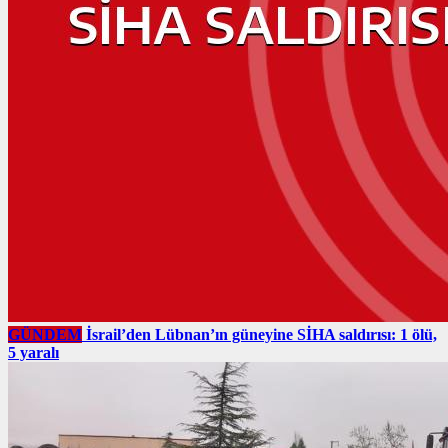
GÜNDEM
İsrail’den Lübnan’ın güneyine SİHA saldırısı: 1 ölü,
5 yaralı