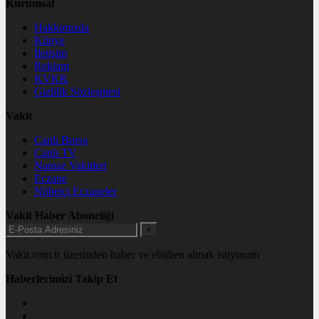
Kurumsal
Hakkımızda
Künye
İletişim
Reklam
KVKK
Gizlilik Sözleşmesi
Vakit
Canlı Borsa
Canlı TV
Namaz Vakitleri
Eczane
Nöbetçi Eczaneler
Vakit Haber Aboneliği
+
Vakit.com.tr üzerinden haber ve ebülten almak istiyorum
Haberlerimizi Takip Et