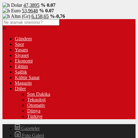
Dolar
47,3895
% 0.07
Euro
53,9648
% 0.07
Altın (Gr)
6.158,65
%-0,76
Gündem
Spor
Yaşam
Siyaset
Ekonomi
Eğitim
Sağlık
Kültür Sanat
Magazin
Diğer
Son Dakika
Teknoloji
Otomativ
Dünya
Türkiye
Gazeteler
Foto Galeri