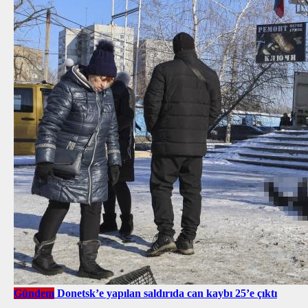
Gündem
Donetsk’e yapılan saldırıda can kaybı 25’e çıktı