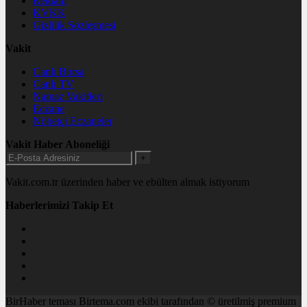
Reklam
KVKK
Gizlilik Sözleşmesi
Vakit
Canlı Borsa
Canlı TV
Namaz Vakitleri
Eczane
Nöbetçi Eczaneler
Vakit Haber Aboneliği
+
Vakit.com.tr üzerinden haber ve ebülten almak istiyorum
Haberlerimizi Takip Et
BirHaber teması Birtema.com ekibi tarafından © üretilmiş premium