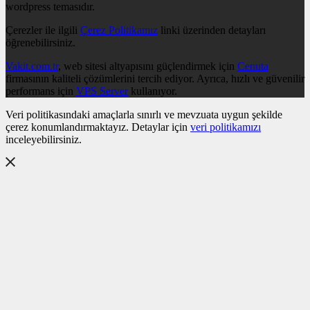
wordpress temasıdır.
Çerezler ile ilgili
Çerez Politikamız
linki üzerinden detayları
öğrenebilirsiniz.
Vakit.com.tr
, web sitesi altyapısını güçlendirmek için
Cenuta
firmasının kaliteli çözümlerini tercih ediyor. Ayrıca, hızlı ve güvenilir
performans için
VPS Server
kullanıyor.
Veri politikasındaki amaçlarla sınırlı ve mevzuata uygun şekilde
çerez konumlandırmaktayız. Detaylar için
veri politikamızı
inceleyebilirsiniz.