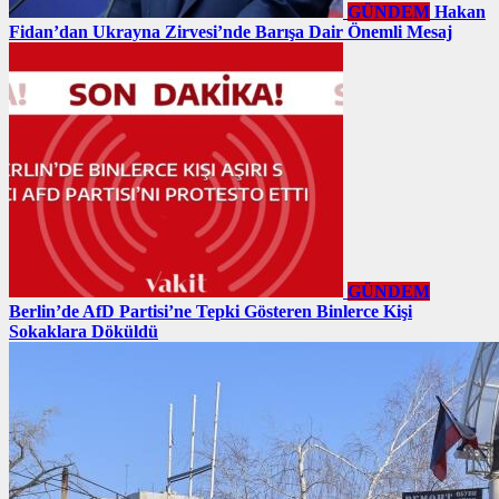
GÜNDEM
Hakan
Fidan’dan Ukrayna Zirvesi’nde Barışa Dair Önemli Mesaj
GÜNDEM
Berlin’de AfD Partisi’ne Tepki Gösteren Binlerce Kişi
Sokaklara Döküldü