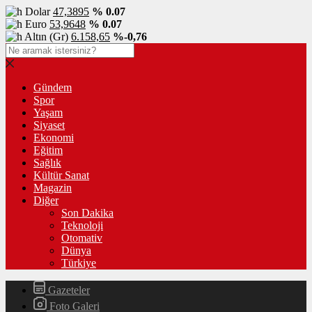
Dolar
47,3895
% 0.07
Euro
53,9648
% 0.07
Altın (Gr)
6.158,65
%-0,76
Gündem
Spor
Yaşam
Siyaset
Ekonomi
Eğitim
Sağlık
Kültür Sanat
Magazin
Diğer
Son Dakika
Teknoloji
Otomativ
Dünya
Türkiye
Gazeteler
Foto Galeri