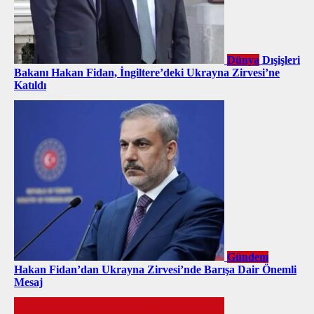
Dünya
Dışişleri
Bakanı Hakan Fidan, İngiltere’deki Ukrayna Zirvesi’ne
Katıldı
Gündem
Hakan Fidan’dan Ukrayna Zirvesi’nde Barışa Dair Önemli
Mesaj