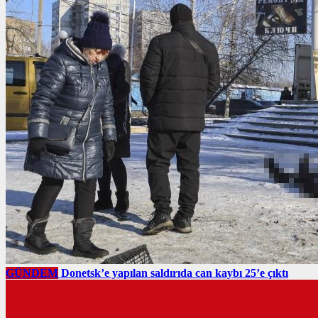
GÜNDEM
Donetsk’e yapılan saldırıda can kaybı 25’e çıktı