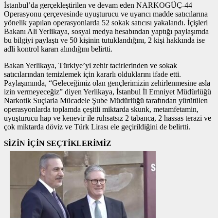
İstanbul’da gerçekleştirilen ve devam eden NARKOGÜÇ-44
Operasyonu çerçevesinde uyuşturucu ve uyarıcı madde satıcılarına
yönelik yapılan operasyonlarda 52 sokak satıcısı yakalandı. İçişleri
Bakanı Ali Yerlikaya, sosyal medya hesabından yaptığı paylaşımda
bu bilgiyi paylaştı ve 50 kişinin tutuklandığını, 2 kişi hakkında ise
adli kontrol kararı alındığını belirtti.
Bakan Yerlikaya, Türkiye’yi zehir tacirlerinden ve sokak
satıcılarından temizlemek için kararlı olduklarını ifade etti.
Paylaşımında, “Geleceğimiz olan gençlerimizin zehirlenmesine asla
izin vermeyeceğiz” diyen Yerlikaya, İstanbul İl Emniyet Müdürlüğü
Narkotik Suçlarla Mücadele Şube Müdürlüğü tarafından yürütülen
operasyonlarda toplamda çeşitli miktarda skunk, metamfetamin,
uyuşturucu hap ve kenevir ile ruhsatsız 2 tabanca, 2 hassas terazi ve
çok miktarda döviz ve Türk Lirası ele geçirildiğini de belirtti.
SİZİN İÇİN SEÇTİKLERİMİZ