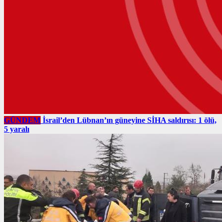
GÜNDEM
İsrail’den Lübnan’ın güneyine SİHA saldırısı: 1 ölü,
5 yaralı