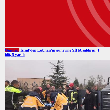
Gündem
İsrail’den Lübnan’ın güneyine SİHA saldırısı: 1
ölü, 5 yaralı