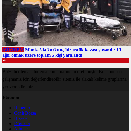
GÜNDEM
Manisa’da korkunç bir trafik kazası yaşandı: 1’i
ağır olmak üzere toplam 5 kişi yaralandı
BirHaber teması birtema.com tarafından üretilmiştir. Bu alanı seo
çalışmanız için değerlendirebilir, siteniz ile alakalı kelime gruplarına
yer verebilirsiniz.
Ekonomi
Haberler
Canlı Borsa
Hisseler
Dövizler
Altınlar