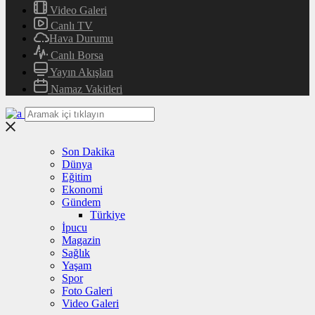
Video Galeri
Canlı TV
Hava Durumu
Canlı Borsa
Yayın Akışları
Namaz Vakitleri
Son Dakika
Dünya
Eğitim
Ekonomi
Gündem
Türkiye
İpucu
Magazin
Sağlık
Yaşam
Spor
Foto Galeri
Video Galeri