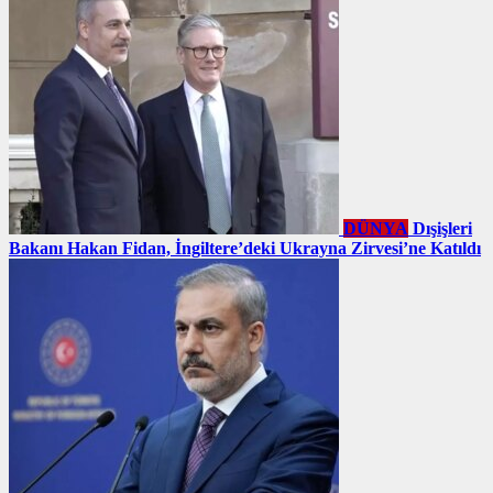
DÜNYA
Dışişleri
Bakanı Hakan Fidan, İngiltere’deki Ukrayna Zirvesi’ne Katıldı