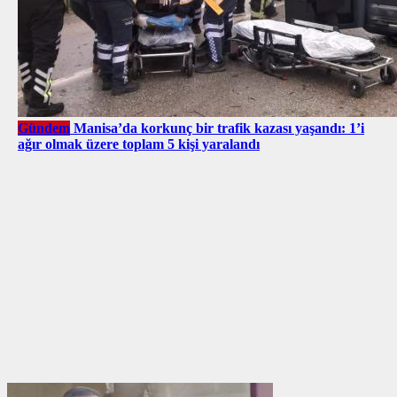
Gündem
Manisa’da korkunç bir trafik kazası yaşandı: 1’i
ağır olmak üzere toplam 5 kişi yaralandı