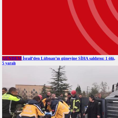
GÜNDEM
İsrail’den Lübnan’ın güneyine SİHA saldırısı: 1 ölü,
5 yaralı