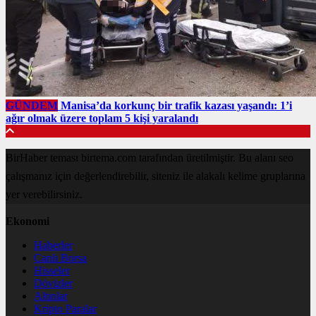
GÜNDEM
Manisa’da korkunç bir trafik kazası yaşandı: 1’i
ağır olmak üzere toplam 5 kişi yaralandı
BirHaber teması birtema.com tarafından üretilmiştir. Bu alanı seo
çalışmanız için değerlendirebilir, siteniz ile alakalı kelime gruplarına
yer verebilirsiniz.
Ekonomi
Haberler
Canlı Borsa
Hisseler
Dövizler
Altınlar
Kripto Paralar