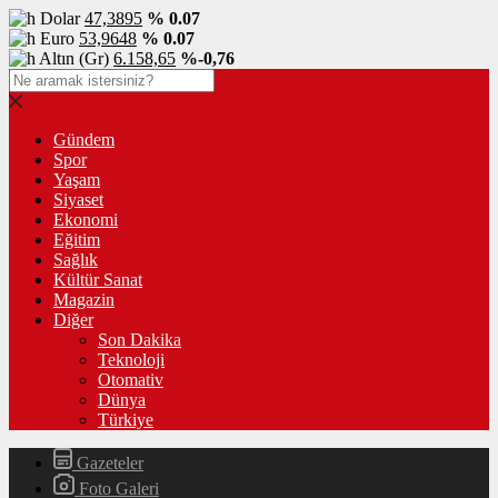
Dolar
47,3895
% 0.07
Euro
53,9648
% 0.07
Altın (Gr)
6.158,65
%-0,76
Gündem
Spor
Yaşam
Siyaset
Ekonomi
Eğitim
Sağlık
Kültür Sanat
Magazin
Diğer
Son Dakika
Teknoloji
Otomativ
Dünya
Türkiye
Gazeteler
Foto Galeri