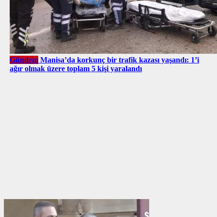
Gündem
Manisa’da korkunç bir trafik kazası yaşandı: 1’i
ağır olmak üzere toplam 5 kişi yaralandı