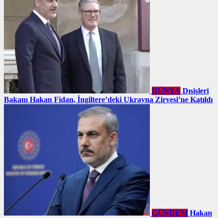
DÜNYA
Dışişleri
Bakanı Hakan Fidan, İngiltere’deki Ukrayna Zirvesi’ne Katıldı
GÜNDEM
Hakan