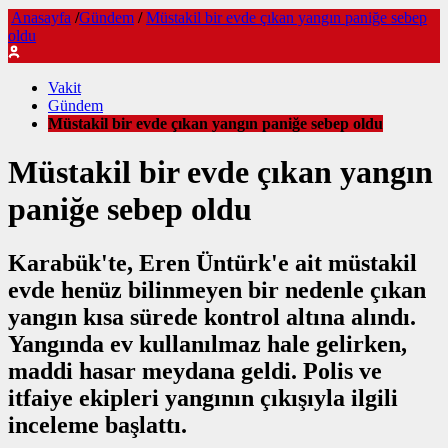
Anasayfa
/
Gündem
/
Müstakil bir evde çıkan yangın paniğe sebep
oldu
Vakit
Gündem
Müstakil bir evde çıkan yangın paniğe sebep oldu
Müstakil bir evde çıkan yangın
paniğe sebep oldu
Karabük'te, Eren Üntürk'e ait müstakil
evde henüz bilinmeyen bir nedenle çıkan
yangın kısa sürede kontrol altına alındı.
Yangında ev kullanılmaz hale gelirken,
maddi hasar meydana geldi. Polis ve
itfaiye ekipleri yangının çıkışıyla ilgili
inceleme başlattı.