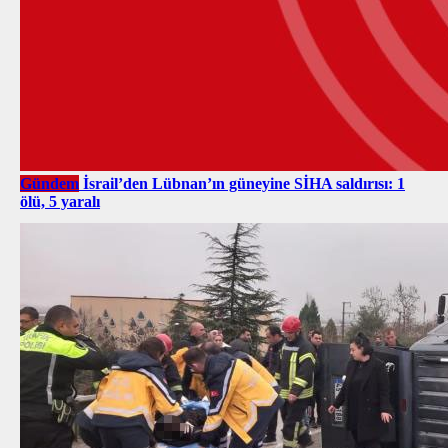
Gündem
İsrail’den Lübnan’ın güneyine SİHA saldırısı: 1
ölü, 5 yaralı