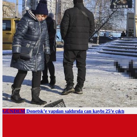
GÜNDEM
Donetsk’e yapılan saldırıda can kaybı 25’e çıktı