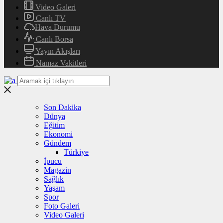
Video Galeri
Canlı TV
Hava Durumu
Canlı Borsa
Yayın Akışları
Namaz Vakitleri
Son Dakika
Dünya
Eğitim
Ekonomi
Gündem
Türkiye
İpucu
Magazin
Sağlık
Yaşam
Spor
Foto Galeri
Video Galeri