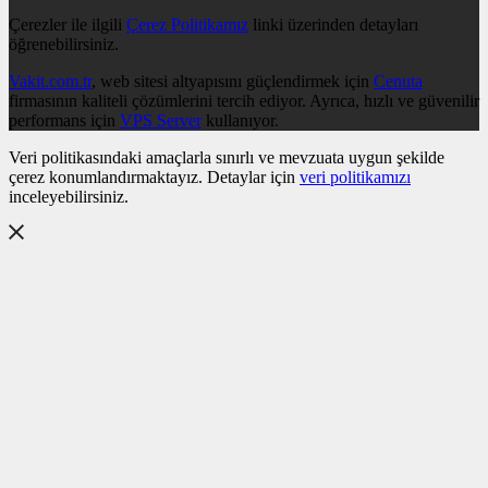
Çerezler ile ilgili
Çerez Politikamız
linki üzerinden detayları
öğrenebilirsiniz.
Vakit.com.tr
, web sitesi altyapısını güçlendirmek için
Cenuta
firmasının kaliteli çözümlerini tercih ediyor. Ayrıca, hızlı ve güvenilir
performans için
VPS Server
kullanıyor.
Veri politikasındaki amaçlarla sınırlı ve mevzuata uygun şekilde
çerez konumlandırmaktayız. Detaylar için
veri politikamızı
inceleyebilirsiniz.