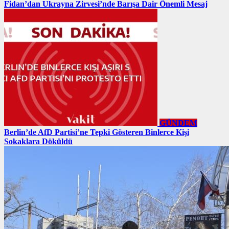
Fidan’dan Ukrayna Zirvesi’nde Barışa Dair Önemli Mesaj
GÜNDEM
Berlin’de AfD Partisi’ne Tepki Gösteren Binlerce Kişi
Sokaklara Döküldü