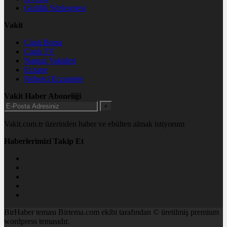
Gizlilik Sözleşmesi
Vakit
Canlı Borsa
Canlı TV
Namaz Vakitleri
Eczane
Nöbetçi Eczaneler
Vakit Haber Aboneliği
+
Vakit.com.tr üzerinden haber ve ebülten almak istiyorum
Haberlerimizi Takip Et
BirHaber teması Birtema.com ekibi tarafından © üretilmiş premium
wordpress temasıdır.