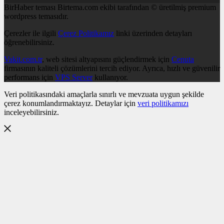
BirHaber teması Birtema.com ekibi tarafından © üretilmiş premium
wordpress temasıdır.
Çerezler ile ilgili
Çerez Politikamız
linki üzerinden detayları
öğrenebilirsiniz.
Vakit.com.tr
, web sitesi altyapısını güçlendirmek için
Cenuta
firmasının kaliteli çözümlerini tercih ediyor. Ayrıca, hızlı ve güvenilir
performans için
VPS Server
kullanıyor.
Veri politikasındaki amaçlarla sınırlı ve mevzuata uygun şekilde
çerez konumlandırmaktayız. Detaylar için
veri politikamızı
inceleyebilirsiniz.