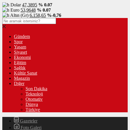
Dolar
47,3895
% 0.07
Euro
53,9648
% 0.07
Altın (Gr)
6.158,65
%-0,76
Gündem
Spor
Yaşam
Siyaset
Ekonomi
Eğitim
Sağlık
Kültür Sanat
Magazin
Diğer
Son Dakika
Teknoloji
Otomativ
Dünya
Türkiye
Gazeteler
Foto Galeri