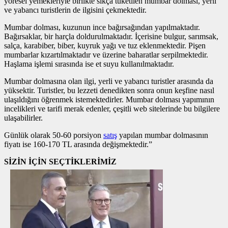
yöresel yemekleriyle birlikte sıkça tüketilen mumbar dolması, yerli
ve yabancı turistlerin de ilgisini çekmektedir.
Mumbar dolması, kuzunun ince bağırsağından yapılmaktadır.
Bağırsaklar, bir harçla doldurulmaktadır. İçerisine bulgur, sarımsak,
salça, karabiber, biber, kuyruk yağı ve tuz eklenmektedir. Pişen
mumbarlar kızartılmaktadır ve üzerine baharatlar serpilmektedir.
Haşlama işlemi sırasında ise et suyu kullanılmaktadır.
Mumbar dolmasına olan ilgi, yerli ve yabancı turistler arasında da
yüksektir. Turistler, bu lezzeti denedikten sonra onun keşfine nasıl
ulaşıldığını öğrenmek istemektedirler. Mumbar dolması yapımının
incelikleri ve tarifi merak edenler, çeşitli web sitelerinde bu bilgilere
ulaşabilirler.
Günlük olarak 50-60 porsiyon
satış
yapılan mumbar dolmasının
fiyatı ise 160-170 TL arasında değişmektedir.”
SİZİN İÇİN SEÇTİKLERİMİZ