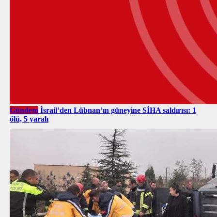
Gündem
İsrail’den Lübnan’ın güneyine SİHA saldırısı: 1
ölü, 5 yaralı