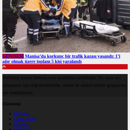
GÜNDEM
Manisa’da korkunç bir trafik kazası yaşandı: 1’i
ağır olmak üzere toplam 5 kişi yaralandı
BirHaber teması birtema.com tarafından üretilmiştir. Bu alanı seo
çalışmanız için değerlendirebilir, siteniz ile alakalı kelime gruplarına
yer verebilirsiniz.
Ekonomi
Haberler
Canlı Borsa
Hisseler
Dövizler