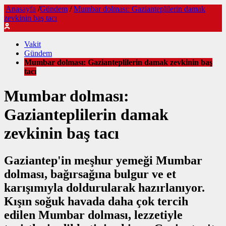
Anasayfa
/
Gündem
/
Mumbar dolması: Gazianteplilerin damak
zevkinin baş tacı
Vakit
Gündem
Mumbar dolması: Gazianteplilerin damak zevkinin baş
tacı
Mumbar dolması:
Gazianteplilerin damak
zevkinin baş tacı
Gaziantep'in meşhur yemeği Mumbar
dolması, bağırsağına bulgur ve et
karışımıyla doldurularak hazırlanıyor.
Kışın soğuk havada daha çok tercih
edilen Mumbar dolması, lezzetiyle