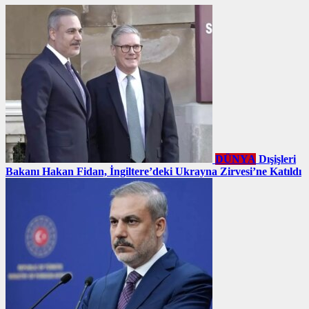
DÜNYA
Dışişleri
Bakanı Hakan Fidan, İngiltere’deki Ukrayna Zirvesi’ne Katıldı