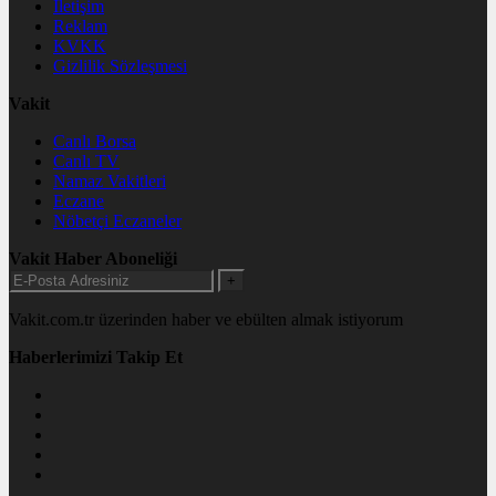
İletişim
Reklam
KVKK
Gizlilik Sözleşmesi
Vakit
Canlı Borsa
Canlı TV
Namaz Vakitleri
Eczane
Nöbetçi Eczaneler
Vakit Haber Aboneliği
+
Vakit.com.tr üzerinden haber ve ebülten almak istiyorum
Haberlerimizi Takip Et