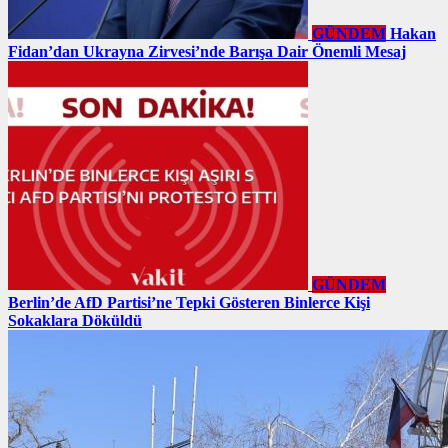
GÜNDEM
Hakan
Fidan’dan Ukrayna Zirvesi’nde Barışa Dair Önemli Mesaj
GÜNDEM
Berlin’de AfD Partisi’ne Tepki Gösteren Binlerce Kişi
Sokaklara Döküldü