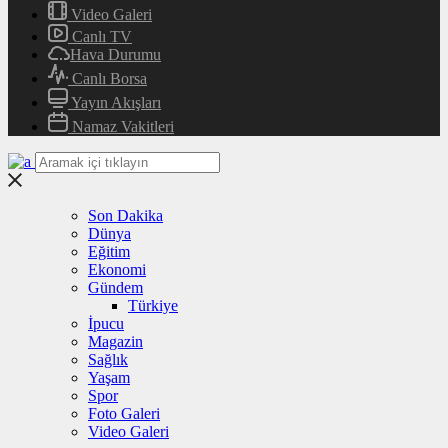
Video Galeri
Canlı TV
Hava Durumu
Canlı Borsa
Yayın Akışları
Namaz Vakitleri
Son Dakika
Dünya
Eğitim
Ekonomi
Gündem
Türkiye
İpucu
Magazin
Sağlık
Yaşam
Spor
Foto Galeri
Video Galeri