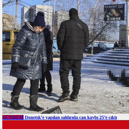
GÜNDEM
Donetsk’e yapılan saldırıda can kaybı 25’e çıktı