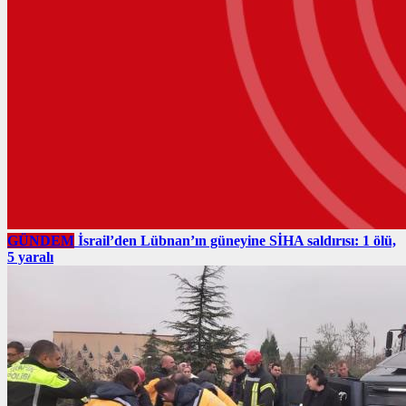
GÜNDEM
İsrail’den Lübnan’ın güneyine SİHA saldırısı: 1 ölü,
5 yaralı