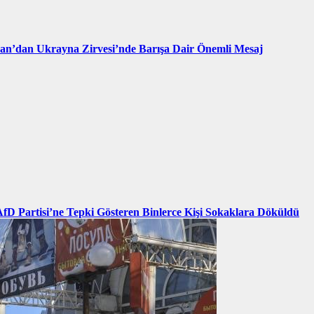
an’dan Ukrayna Zirvesi’nde Barışa Dair Önemli Mesaj
AfD Partisi’ne Tepki Gösteren Binlerce Kişi Sokaklara Döküldü