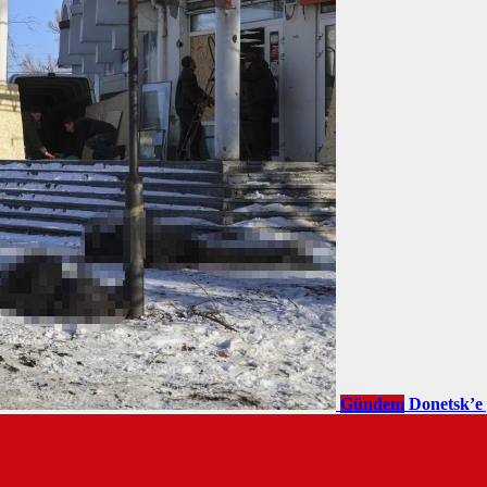
Gündem
Donetsk’e 