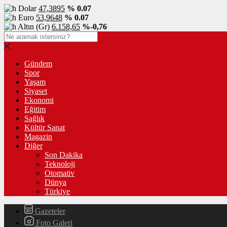
Dolar
47,3895
% 0.07
Euro
53,9648
% 0.07
Altın (Gr)
6.158,65
%-0,76
Gündem
Spor
Yaşam
Siyaset
Ekonomi
Eğitim
Sağlık
Kültür Sanat
Magazin
Diğer
Son Dakika
Teknoloji
Otomativ
Dünya
Türkiye
Gazeteler
Foto Galeri