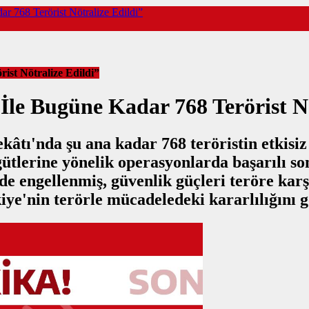
 768 Terörist Nötralize Edildi”
ist Nötralize Edildi”
le Bugüne Kadar 768 Terörist Nö
âtı'nda şu ana kadar 768 teröristin etkisiz 
gütlerine yönelik operasyonlarda başarılı s
üde engellenmiş, güvenlik güçleri teröre kar
ye'nin terörle mücadeledeki kararlılığını g