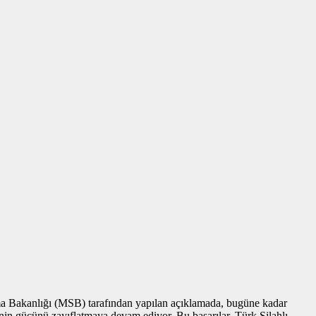
nma Bakanlığı (MSB) tarafından yapılan açıklamada, bugüne kadar
lerinin gücünü zayıflatmaya devam ediyor. Bu başarılar, Türk Silahlı