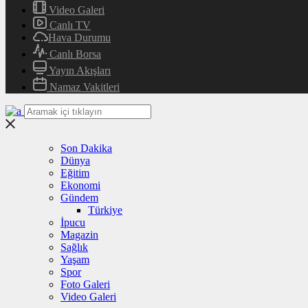
Video Galeri
Canlı TV
Hava Durumu
Canlı Borsa
Yayın Akışları
Namaz Vakitleri
Son Dakika
Dünya
Eğitim
Ekonomi
Gündem
Türkiye
İpucu
Magazin
Sağlık
Yaşam
Spor
Foto Galeri
Video Galeri