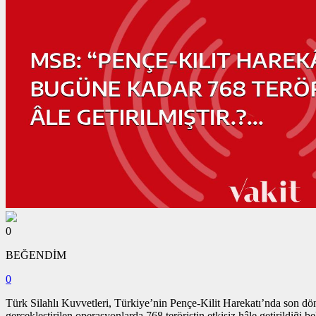
0
BEĞENDİM
0
Türk Silahlı Kuvvetleri, Türkiye’nin Pençe-Kilit Harekatı’nda son döne
gerçekleştirilen operasyonlarda 768 teröristin etkisiz hâle getirildiği 