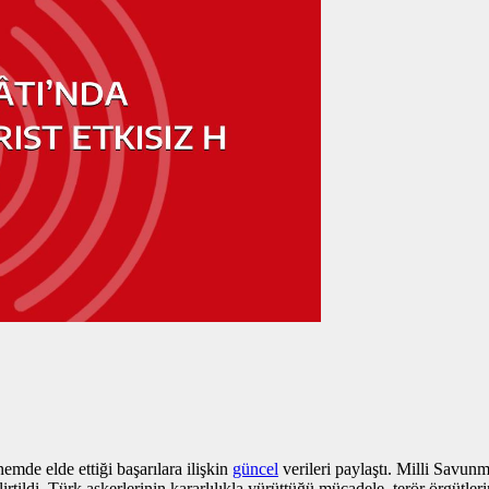
mde elde ettiği başarılara ilişkin
güncel
verileri paylaştı. Milli Savu
belirtildi. Türk askerlerinin kararlılıkla yürüttüğü mücadele, terör örgüt