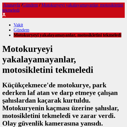
Anasayfa
/
Gündem
/
Motokuryeyi yakalayamayanlar, motosikletini
tekmeledi
Vakit
Gündem
Motokuryeyi yakalayamayanlar, motosikletini tekmeledi
Motokuryeyi
yakalayamayanlar,
motosikletini tekmeledi
Küçükçekmece'de motokurye, park
ederken laf atan ve darp etmeye çalışan
şahıslardan kaçarak kurtuldu.
Motokuryenin kaçması üzerine şahıslar,
motosikletini tekmeledi ve zarar verdi.
Olay güvenlik kamerasına yansıdı.