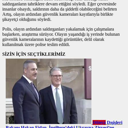
saldırganların tahriklere devam ettiğini söyledi. Eğer çevresinde
insanlar olsaydı, saldırının daha da şiddetli olabileceğini belirten
Artış, olayın ardından güvenlik kameraları kayıtlarıyla birlikte
şikayetçi olduğunu söyledi.
Polis, olayın ardından saldırganları yakalamak için çalışmalara
başlarken, araştırma sürüyor. Olayın yaşandığı iş yerinde bulunan
güvenlik kameralarının kaydettiği görüntüler, delil olarak
kullanılmak üzere polise teslim edildi.
SİZİN İÇİN SEÇTİKLERİMİZ
Dünya
Dışişleri
Bakanı Hakan Fidan, İngiltere’deki Ukrayna Zirvesi’ne