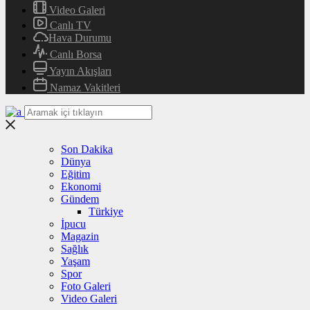
Video Galeri
Canlı TV
Hava Durumu
Canlı Borsa
Yayın Akışları
Namaz Vakitleri
Son Dakika
Dünya
Eğitim
Ekonomi
Gündem
Türkiye
İpucu
Magazin
Sağlık
Yaşam
Spor
Foto Galeri
Video Galeri