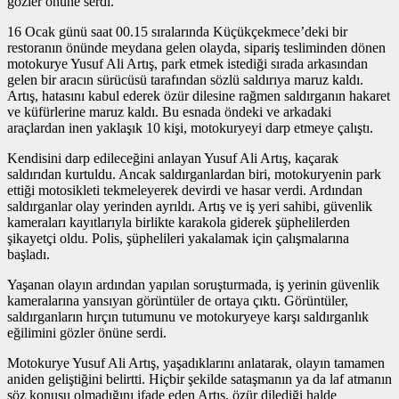
gözler önüne serdi.
16 Ocak günü saat 00.15 sıralarında Küçükçekmece’deki bir
restoranın önünde meydana gelen olayda, sipariş tesliminden dönen
motokurye Yusuf Ali Artış, park etmek istediği sırada arkasından
gelen bir aracın sürücüsü tarafından sözlü saldırıya maruz kaldı.
Artış, hatasını kabul ederek özür dilesine rağmen saldırganın hakaret
ve küfürlerine maruz kaldı. Bu esnada öndeki ve arkadaki
araçlardan inen yaklaşık 10 kişi, motokuryeyi darp etmeye çalıştı.
Kendisini darp edileceğini anlayan Yusuf Ali Artış, kaçarak
saldırıdan kurtuldu. Ancak saldırganlardan biri, motokuryenin park
ettiği motosikleti tekmeleyerek devirdi ve hasar verdi. Ardından
saldırganlar olay yerinden ayrıldı. Artış ve iş yeri sahibi, güvenlik
kameraları kayıtlarıyla birlikte karakola giderek şüphelilerden
şikayetçi oldu. Polis, şüphelileri yakalamak için çalışmalarına
başladı.
Yaşanan olayın ardından yapılan soruşturmada, iş yerinin güvenlik
kameralarına yansıyan görüntüler de ortaya çıktı. Görüntüler,
saldırganların hırçın tutumunu ve motokuryeye karşı saldırganlık
eğilimini gözler önüne serdi.
Motokurye Yusuf Ali Artış, yaşadıklarını anlatarak, olayın tamamen
aniden geliştiğini belirtti. Hiçbir şekilde sataşmanın ya da laf atmanın
söz konusu olmadığını ifade eden Artış, özür dilediği halde