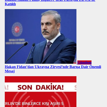
Katıldı
Gündem
Hakan Fidan’dan Ukrayna Zirvesi’nde Barışa Dair Önemli
Mesaj