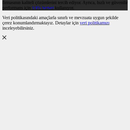
firmasının kaliteli çözümlerini tercih ediyor. Ayrıca, hızlı ve güvenilir
performans için
VPS Server
kullanıyor.
Veri politikasındaki amaçlarla sınırlı ve mevzuata uygun şekilde
çerez konumlandırmaktayız. Detaylar için
veri politikamızı
inceleyebilirsiniz.