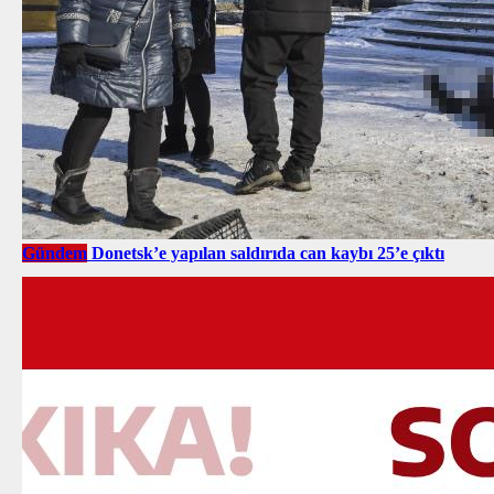
Gündem
Donetsk’e yapılan saldırıda can kaybı 25’e çıktı