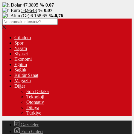
Dolar
47,3895
% 0.07
Euro
53,9648
% 0.07
Altın (Gr)
6.158,65
%-0,76
Gündem
Spor
Yaşam
Siyaset
Ekonomi
Eğitim
Sağlık
Kültür Sanat
Magazin
Diğer
Son Dakika
Teknoloji
Otomativ
Dünya
Türkiye
Gazeteler
Foto Galeri