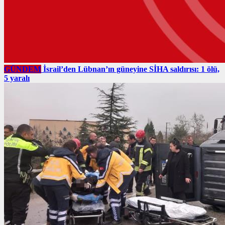
GÜNDEM
İsrail’den Lübnan’ın güneyine SİHA saldırısı: 1 ölü,
5 yaralı