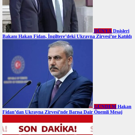
DÜNYA
Dışişleri
Bakanı Hakan Fidan, İngiltere’deki Ukrayna Zirvesi’ne Katıldı
GÜNDEM
Hakan
Fidan’dan Ukrayna Zirvesi’nde Barışa Dair Önemli Mesaj