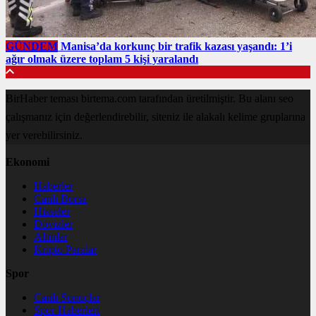
GÜNDEM
Manisa’da korkunç bir trafik kazası yaşandı: 1’i
ağır olmak üzere toplam 5 kişi yaralandı
BirHaber teması birtema.com tarafından üretilmiştir. Bu alanı seo
çalışmanız için değerlendirebilir, siteniz ile alakalı kelime gruplarına
yer verebilirsiniz.
Ekonomi
Haberler
Canlı Borsa
Hisseler
Dövizler
Altınlar
Kripto Paralar
Spor
Canlı Sonuçlar
Spor Haberleri