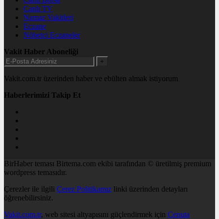
Canlı TV
Namaz Vakitleri
Eczane
Nöbetçi Eczaneler
Vakit Haber Aboneliği
+
Vakit.com.tr üzerinden haber ve ebülten almak istiyorum
Haberlerimizi Takip Et
BirHaber teması Birtema.com ekibi tarafından © üretilmiş premium
wordpress temasıdır.
Çerezler ile ilgili
Çerez Politikamız
linki üzerinden detayları
öğrenebilirsiniz.
Vakit.com.tr
, web sitesi altyapısını güçlendirmek için
Cenuta