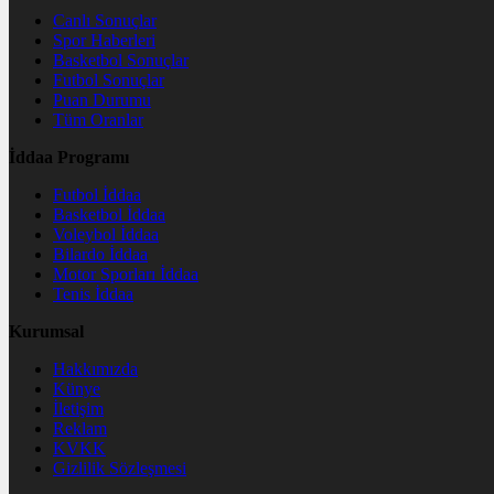
Canlı Sonuçlar
Spor Haberleri
Basketbol Sonuçlar
Futbol Sonuçlar
Puan Durumu
Tüm Oranlar
İddaa Programı
Futbol İddaa
Basketbol İddaa
Voleybol İddaa
Bilardo İddaa
Motor Sporları İddaa
Tenis İddaa
Kurumsal
Hakkımızda
Künye
İletişim
Reklam
KVKK
Gizlilik Sözleşmesi