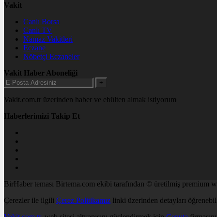
Vakit
Canlı Borsa
Canlı TV
Namaz Vakitleri
Eczane
Nöbetçi Eczaneler
Vakit Haber Aboneliği
+
Vakit.com.tr üzerinden haber ve ebülten almak istiyorum
Haberlerimizi Takip Et
BirHaber teması Birtema.com ekibi tarafından © üretilmiş premium wo
Çerezler ile ilgili
Çerez Politikamız
linki üzerinden detayları öğrenebili
Vakit.com.tr
, web sitesi altyapısını güçlendirmek için
Cenuta
firmasını