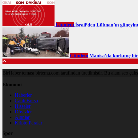
Gündem
İsrail’den Lübnan’ın güneyine 
Gündem
Manisa’da korkunç bir t
BirHaber teması birtema.com tarafından üretilmiştir. Bu alanı seo çalışma
Ekonomi
Haberler
Canlı Borsa
Hisseler
Dövizler
Altınlar
Kripto Paralar
Spor