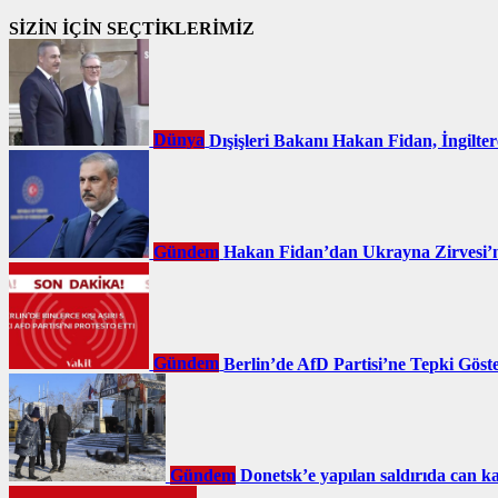
SİZİN İÇİN SEÇTİKLERİMİZ
Dünya
Dışişleri Bakanı Hakan Fidan, İngilte
Gündem
Hakan Fidan’dan Ukrayna Zirvesi’n
Gündem
Berlin’de AfD Partisi’ne Tepki Göst
Gündem
Donetsk’e yapılan saldırıda can ka