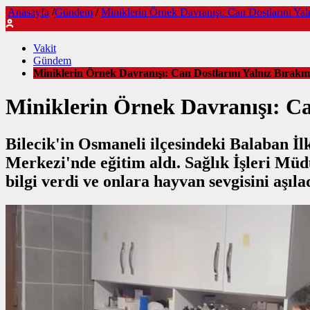
Anasayfa
/
Gündem
/
Miniklerin Örnek Davranışı: Can Dostlarını Ya
Vakit
Gündem
Miniklerin Örnek Davranışı: Can Dostlarını Yalnız Bırak
Miniklerin Örnek Davranışı: Ca
Bilecik'in Osmaneli ilçesindeki Balaban İ
Merkezi'nde eğitim aldı. Sağlık İşleri Müd
bilgi verdi ve onlara hayvan sevgisini aşıl