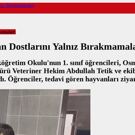
lnız Bırakmamaları
mamaları
n Dostlarını Yalnız Bırakmamal
lköğretim Okulu'nun 1. sınıf öğrencileri, O
ürü Veteriner Hekim Abdullah Tetik ve ekibi
adı. Öğrenciler, tedavi gören hayvanları ziy