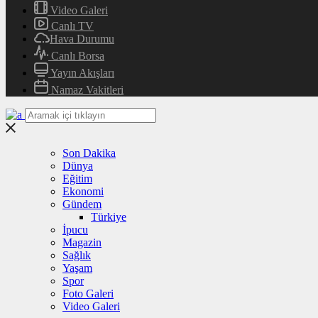
Video Galeri
Canlı TV
Hava Durumu
Canlı Borsa
Yayın Akışları
Namaz Vakitleri
Son Dakika
Dünya
Eğitim
Ekonomi
Gündem
Türkiye
İpucu
Magazin
Sağlık
Yaşam
Spor
Foto Galeri
Video Galeri