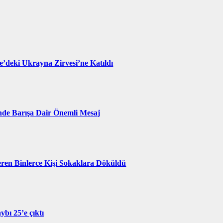
re’deki Ukrayna Zirvesi’ne Katıldı
de Barışa Dair Önemli Mesaj
eren Binlerce Kişi Sokaklara Döküldü
ybı 25’e çıktı