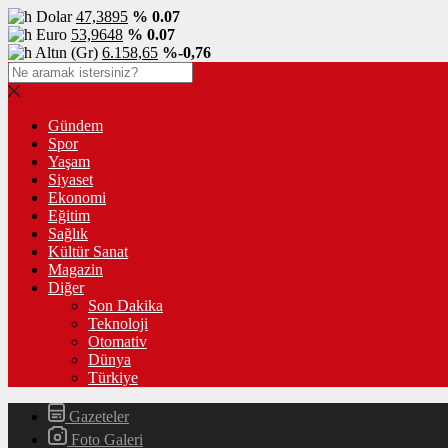
Dolar
47,3895
% 0.07
Euro
53,9648
% 0.07
Altın (Gr)
6.158,65
%-0,76
Gündem
Spor
Yaşam
Siyaset
Ekonomi
Eğitim
Sağlık
Kültür Sanat
Magazin
Diğer
Son Dakika
Teknoloji
Otomativ
Dünya
Türkiye
Gazeteler
Foto Galeri