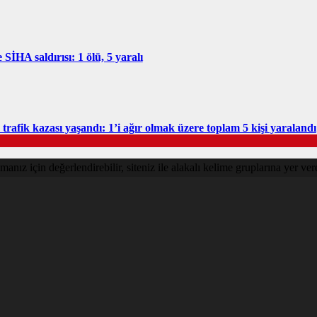
SİHA saldırısı: 1 ölü, 5 yaralı
rafik kazası yaşandı: 1’i ağır olmak üzere toplam 5 kişi yaralandı
nız için değerlendirebilir, siteniz ile alakalı kelime gruplarına yer vere