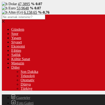
Dolar
47,3895
% 0.07
Euro
53,9648
% 0.07
Altın (Gr)
6.158,65
%-0,76
Gündem
Spor
Yaşam
Siyaset
Ekonomi
Eğitim
Sağlık
Kültür Sanat
Magazin
Diğer
Son Dakika
Teknoloji
Otomativ
Dünya
Türkiye
Gazeteler
Foto Galeri