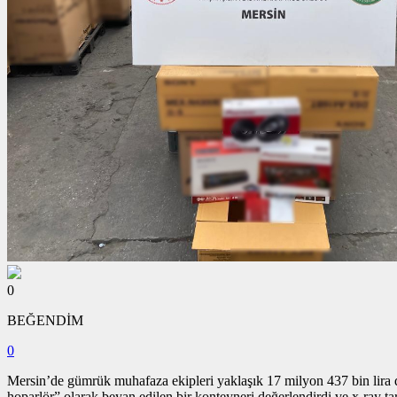
0
BEĞENDİM
0
Mersin’de gümrük muhafaza ekipleri yaklaşık 17 milyon 437 bin lira 
hoparlör” olarak beyan edilen bir konteyneri değerlendirdi ve x-ray t