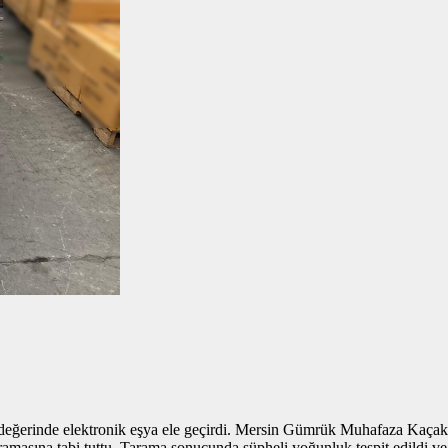
değerinde elektronik eşya ele geçirdi. Mersin Gümrük Muhafaza Kaçakçı
aramasına tabi tuttu. Tarama sonucunda şüpheli yoğunluk tespit edildi 