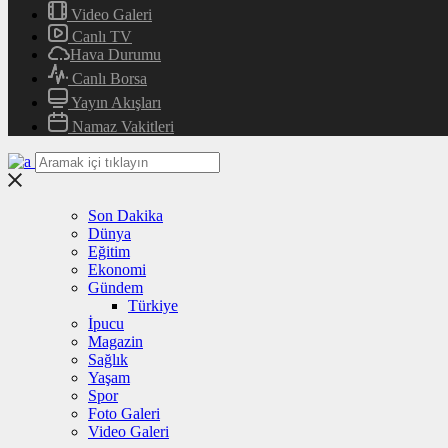
Video Galeri
Canlı TV
Hava Durumu
Canlı Borsa
Yayın Akışları
Namaz Vakitleri
Son Dakika
Dünya
Eğitim
Ekonomi
Gündem
Türkiye
İpucu
Magazin
Sağlık
Yaşam
Spor
Foto Galeri
Video Galeri