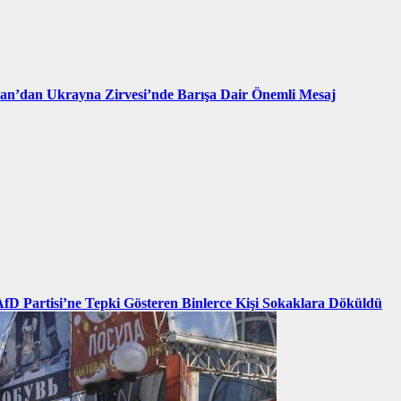
an’dan Ukrayna Zirvesi’nde Barışa Dair Önemli Mesaj
AfD Partisi’ne Tepki Gösteren Binlerce Kişi Sokaklara Döküldü