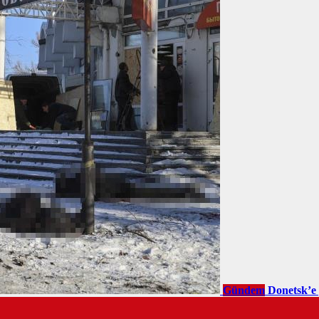
Gündem
Donetsk’e 