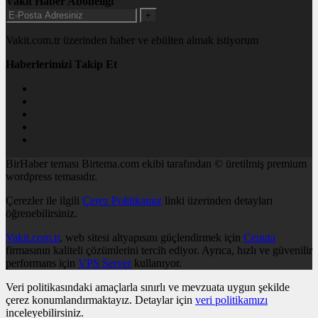
Vakit Haber Aboneliği
+
Vakit.com.tr üzerinden haber ve ebülten almak istiyorum
Haberlerimizi Takip Et
BirHaber teması Birtema.com ekibi tarafından © üretilmiş premium
wordpress temasıdır.
Çerezler ile ilgili
Çerez Politikamız
linki üzerinden detayları
öğrenebilirsiniz.
Vakit.com.tr
, web sitesi altyapısını güçlendirmek için
Cenuta
firmasının kaliteli çözümlerini tercih ediyor. Ayrıca, hızlı ve güvenilir
performans için
VPS Server
kullanıyor.
Veri politikasındaki amaçlarla sınırlı ve mevzuata uygun şekilde
çerez konumlandırmaktayız. Detaylar için
veri politikamızı
inceleyebilirsiniz.