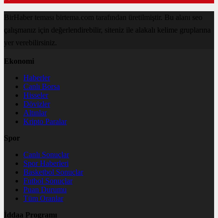
BirHaber teması birtema.com tarafından üretilmiştir. Bu alanı seo
çalışmanız için değerlendirebilir, siteniz ile alakalı kelime gruplarına
yer verebilirsiniz.
Ekonomi
Haberler
Canlı Borsa
Hisseler
Dövizler
Altınlar
Kripto Paralar
Spor
Canlı Sonuçlar
Spor Haberleri
Basketbol Sonuçlar
Futbol Sonuçlar
Puan Durumu
Tüm Oranlar
İddaa Programı