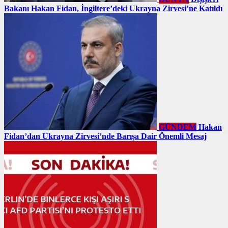
Bakanı Hakan Fidan, İngiltere’deki Ukrayna Zirvesi’ne Katıldı
GÜNDEM
Hakan
Fidan’dan Ukrayna Zirvesi’nde Barışa Dair Önemli Mesaj