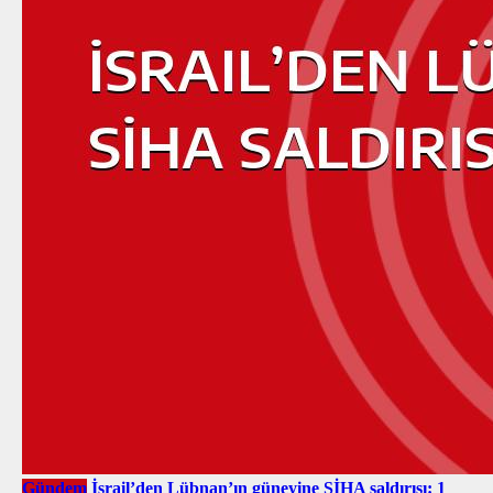
Gündem
İsrail’den Lübnan’ın güneyine SİHA saldırısı: 1