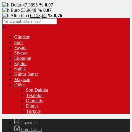
Dolar
47,3895
% 0.07
Euro
53,9648
% 0.07
Altın (Gr)
6.158,65
%-0,76
Gündem
Spor
Yaşam
Siyaset
Ekonomi
Eğitim
Sağlık
Kültür Sanat
Magazin
Diğer
Son Dakika
Teknoloji
Otomativ
Dünya
Türkiye
Gazeteler
Foto Galeri