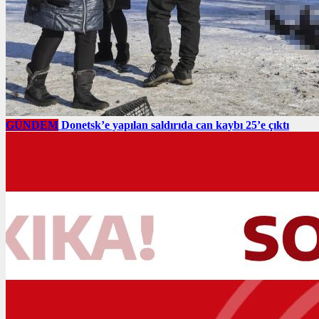
GÜNDEM
Donetsk’e yapılan saldırıda can kaybı 25’e çıktı