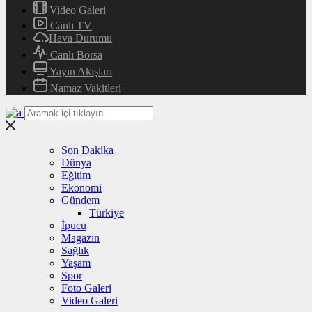
Video Galeri
Canlı TV
Hava Durumu
Canlı Borsa
Yayın Akışları
Namaz Vakitleri
Son Dakika
Dünya
Eğitim
Ekonomi
Gündem
Türkiye
İpucu
Magazin
Sağlık
Yaşam
Spor
Foto Galeri
Video Galeri