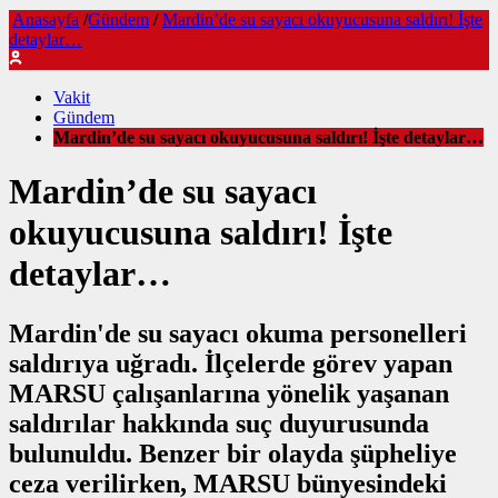
Anasayfa
/
Gündem
/
Mardin’de su sayacı okuyucusuna saldırı! İşte
detaylar…
Vakit
Gündem
Mardin’de su sayacı okuyucusuna saldırı! İşte detaylar…
Mardin’de su sayacı
okuyucusuna saldırı! İşte
detaylar…
Mardin'de su sayacı okuma personelleri
saldırıya uğradı. İlçelerde görev yapan
MARSU çalışanlarına yönelik yaşanan
saldırılar hakkında suç duyurusunda
bulunuldu. Benzer bir olayda şüpheliye
ceza verilirken, MARSU bünyesindeki