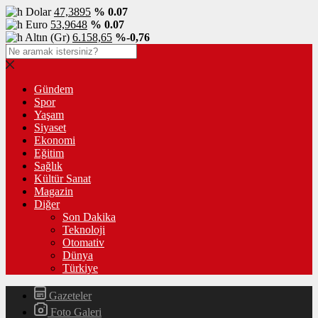
Dolar
47,3895
% 0.07
Euro
53,9648
% 0.07
Altın (Gr)
6.158,65
%-0,76
Gündem
Spor
Yaşam
Siyaset
Ekonomi
Eğitim
Sağlık
Kültür Sanat
Magazin
Diğer
Son Dakika
Teknoloji
Otomativ
Dünya
Türkiye
Gazeteler
Foto Galeri