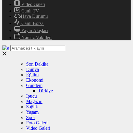
Video Galeri
Canlı TV
Hava Durumu
Canlı Borsa
Yayın Akışları
Namaz Vakitleri
Son Dakika
Dünya
Eğitim
Ekonomi
Gündem
Türkiye
İpucu
Magazin
Sağlık
Yaşam
Spor
Foto Galeri
Video Galeri