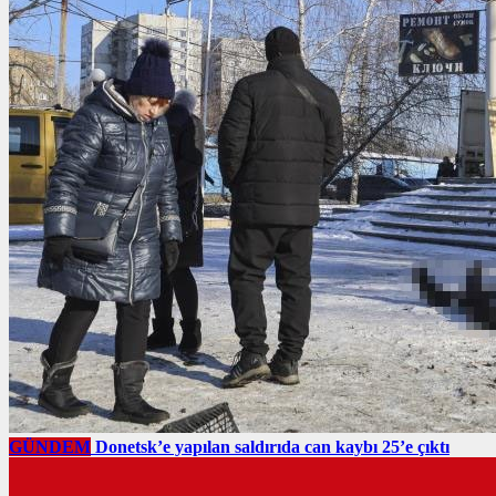
GÜNDEM
Donetsk’e yapılan saldırıda can kaybı 25’e çıktı