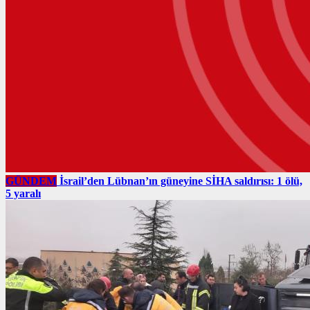
GÜNDEM
İsrail’den Lübnan’ın güneyine SİHA saldırısı: 1 ölü,
5 yaralı