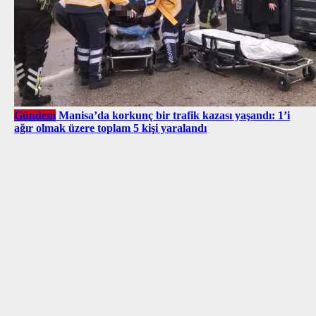
Gündem
Manisa’da korkunç bir trafik kazası yaşandı: 1’i
ağır olmak üzere toplam 5 kişi yaralandı