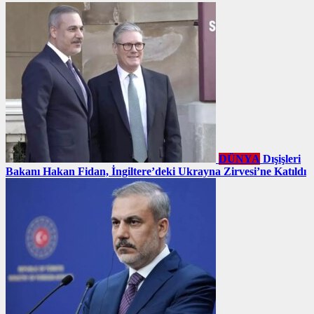
DÜNYA
Dışişleri
Bakanı Hakan Fidan, İngiltere’deki Ukrayna Zirvesi’ne Katıldı