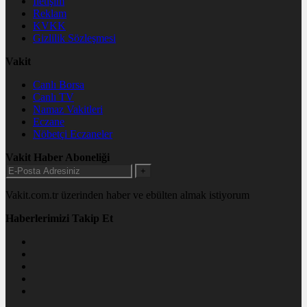
İletişim
Reklam
KVKK
Gizlilik Sözleşmesi
Vakit
Canlı Borsa
Canlı TV
Namaz Vakitleri
Eczane
Nöbetçi Eczaneler
Vakit Haber Aboneliği
+
Vakit.com.tr üzerinden haber ve ebülten almak istiyorum
Haberlerimizi Takip Et