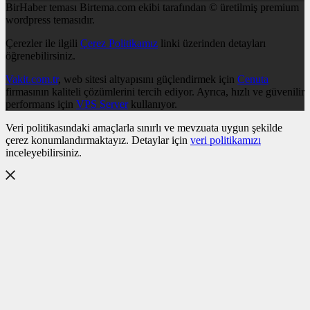
BirHaber teması Birtema.com ekibi tarafından © üretilmiş premium
wordpress temasıdır.
Çerezler ile ilgili
Çerez Politikamız
linki üzerinden detayları
öğrenebilirsiniz.
Vakit.com.tr
, web sitesi altyapısını güçlendirmek için
Cenuta
firmasının kaliteli çözümlerini tercih ediyor. Ayrıca, hızlı ve güvenilir
performans için
VPS Server
kullanıyor.
Veri politikasındaki amaçlarla sınırlı ve mevzuata uygun şekilde
çerez konumlandırmaktayız. Detaylar için
veri politikamızı
inceleyebilirsiniz.