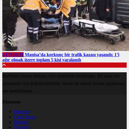
GÜNDEM
Manisa’da korkunç bir trafik kazası yaşandı: 1’i
ağır olmak üzere toplam 5 kişi yaralandı
BirHaber teması birtema.com tarafından üretilmiştir. Bu alanı seo
çalışmanız için değerlendirebilir, siteniz ile alakalı kelime gruplarına
yer verebilirsiniz.
Ekonomi
Haberler
Canlı Borsa
Hisseler
Dövizler