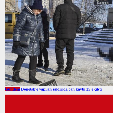
Gündem
Donetsk’e yapılan saldırıda can kaybı 25’e çıktı