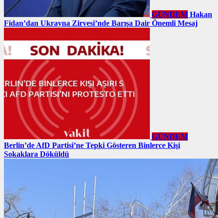
GÜNDEM
Hakan
Fidan’dan Ukrayna Zirvesi’nde Barışa Dair Önemli Mesaj
GÜNDEM
Berlin’de AfD Partisi’ne Tepki Gösteren Binlerce Kişi
Sokaklara Döküldü