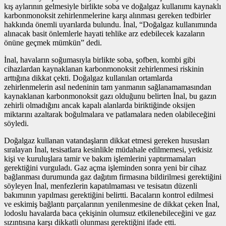
kış aylarının gelmesiyle birlikte soba ve doğalgaz kullanımı kaynaklı
karbonmonoksit zehirlenmelerine karşı alınması gereken tedbirler
hakkında önemli uyarılarda bulundu. İnal, “Doğalgaz kullanımında
alınacak basit önlemlerle hayati tehlike arz edebilecek kazaların
önüne geçmek mümkün” dedi.
İnal, havaların soğumasıyla birlikte soba, şofben, kombi gibi
cihazlardan kaynaklanan karbonmonoksit zehirlenmesi riskinin
arttığına dikkat çekti. Doğalgaz kullanılan ortamlarda
zehirlenmelerin asıl nedeninin tam yanmanın sağlanamamasından
kaynaklanan karbonmonoksit gazı olduğunu belirten İnal, bu gazın
zehirli olmadığını ancak kapalı alanlarda biriktiğinde oksijen
miktarını azaltarak boğulmalara ve patlamalara neden olabileceğini
söyledi.
Doğalgaz kullanan vatandaşların dikkat etmesi gereken hususları
sıralayan İnal, tesisatlara kesinlikle müdahale edilmemesi, yetkisiz
kişi ve kuruluşlara tamir ve bakım işlemlerini yaptırmamaları
gerektiğini vurguladı. Gaz açma işleminden sonra yeni bir cihaz
bağlanması durumunda gaz dağıtım firmasına bildirilmesi gerektiğini
söyleyen İnal, menfezlerin kapatılmaması ve tesisatın düzenli
bakımının yapılması gerektiğini belirtti. Bacaların kontrol edilmesi
ve eskimiş bağlantı parçalarının yenilenmesine de dikkat çeken İnal,
lodoslu havalarda baca çekişinin olumsuz etkilenebileceğini ve gaz
sızıntısına karşı dikkatli olunması gerektiğini ifade etti.