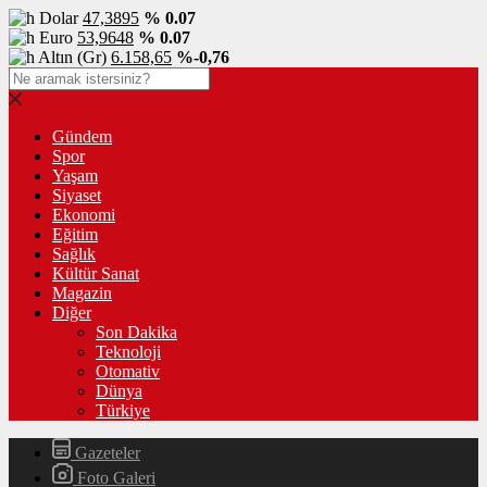
Dolar
47,3895
% 0.07
Euro
53,9648
% 0.07
Altın (Gr)
6.158,65
%-0,76
Gündem
Spor
Yaşam
Siyaset
Ekonomi
Eğitim
Sağlık
Kültür Sanat
Magazin
Diğer
Son Dakika
Teknoloji
Otomativ
Dünya
Türkiye
Gazeteler
Foto Galeri