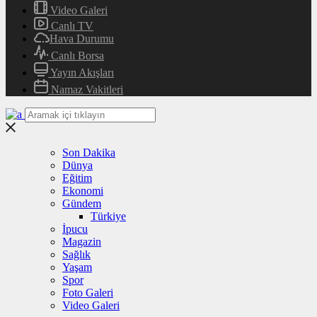
Video Galeri
Canlı TV
Hava Durumu
Canlı Borsa
Yayın Akışları
Namaz Vakitleri
Son Dakika
Dünya
Eğitim
Ekonomi
Gündem
Türkiye
İpucu
Magazin
Sağlık
Yaşam
Spor
Foto Galeri
Video Galeri