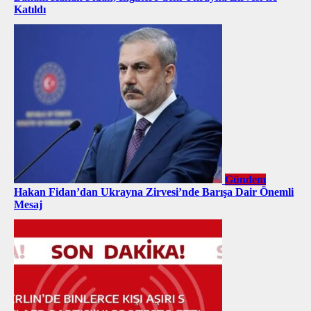
Katıldı
Gündem
Hakan Fidan’dan Ukrayna Zirvesi’nde Barışa Dair Önemli
Mesaj