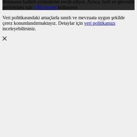
firmasının kaliteli çözümlerini tercih ediyor. Ayrıca, hızlı ve güvenilir
performans için
VPS Server
kullanıyor.
Veri politikasındaki amaçlarla sınırlı ve mevzuata uygun şekilde
çerez konumlandırmaktayız. Detaylar için
veri politikamızı
inceleyebilirsiniz.