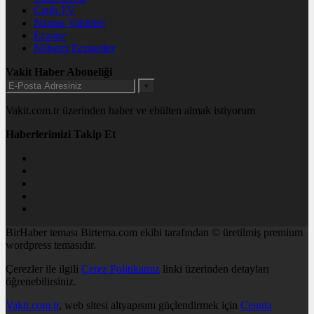
Canlı TV
Namaz Vakitleri
Eczane
Nöbetçi Eczaneler
Vakit Haber Aboneliği
+
Vakit.com.tr üzerinden haber ve ebülten almak istiyorum
Haberlerimizi Takip Et
BirHaber teması Birtema.com ekibi tarafından © üretilmiş premium
wordpress temasıdır.
Çerezler ile ilgili
Çerez Politikamız
linki üzerinden detayları
öğrenebilirsiniz.
Vakit.com.tr
, web sitesi altyapısını güçlendirmek için
Cenuta