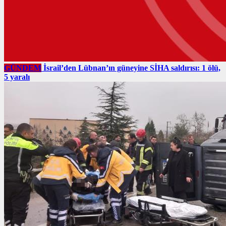
GÜNDEM
İsrail’den Lübnan’ın güneyine SİHA saldırısı: 1 ölü,
5 yaralı