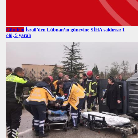
Gündem
İsrail’den Lübnan’ın güneyine SİHA saldırısı: 1
ölü, 5 yaralı