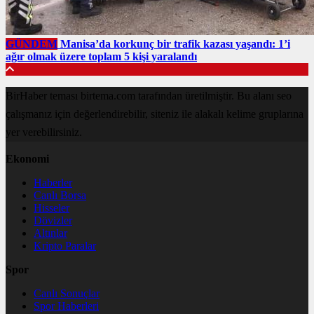
GÜNDEM
Manisa’da korkunç bir trafik kazası yaşandı: 1’i
ağır olmak üzere toplam 5 kişi yaralandı
BirHaber teması birtema.com tarafından üretilmiştir. Bu alanı seo
çalışmanız için değerlendirebilir, siteniz ile alakalı kelime gruplarına
yer verebilirsiniz.
Ekonomi
Haberler
Canlı Borsa
Hisseler
Dövizler
Altınlar
Kripto Paralar
Spor
Canlı Sonuçlar
Spor Haberleri