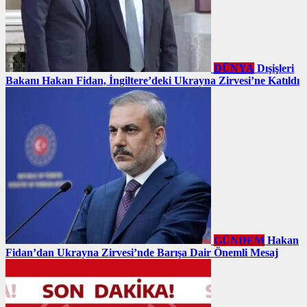
DÜNYA
Dışişleri
Bakanı Hakan Fidan, İngiltere’deki Ukrayna Zirvesi’ne Katıldı
GÜNDEM
Hakan
Fidan’dan Ukrayna Zirvesi’nde Barışa Dair Önemli Mesaj