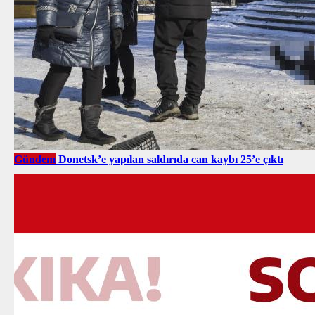
Gündem
Donetsk’e yapılan saldırıda can kaybı 25’e çıktı