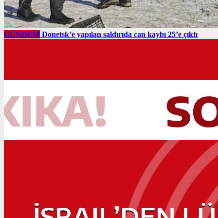
GÜNDEM
Donetsk’e yapılan saldırıda can kaybı 25’e çıktı