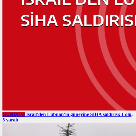
GÜNDEM
İsrail’den Lübnan’ın güneyine SİHA saldırısı: 1 ölü,
5 yaralı