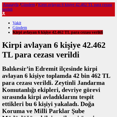
Anasayfa
/
Gündem
/
Kirpi avlayan 6 kişiye 42.462 TL para cezası
verildi
Vakit
Gündem
Kirpi avlayan 6 kişiye 42.462 TL para cezası verildi
Kirpi avlayan 6 kişiye 42.462
TL para cezası verildi
Balıkesir’in Edremit ilçesinde kirpi
avlayan 6 kişiye toplamda 42 bin 462 TL
para cezası verildi. Zeytinli Jandarma
Komutanlığı ekipleri, devriye görevi
sırasında kirpi avladıklarını tespit
ettikleri bu 6 kişiyi yakaladı. Doğa
Koruma ve Milli Parklar Şube