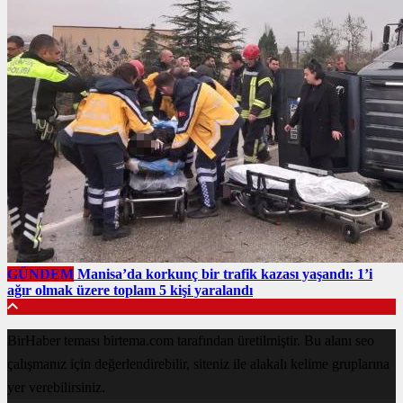
GÜNDEM
Manisa’da korkunç bir trafik kazası yaşandı: 1’i
ağır olmak üzere toplam 5 kişi yaralandı
BirHaber teması birtema.com tarafından üretilmiştir. Bu alanı seo
çalışmanız için değerlendirebilir, siteniz ile alakalı kelime gruplarına
yer verebilirsiniz.