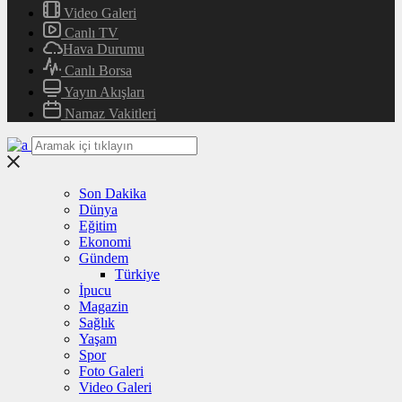
Video Galeri
Canlı TV
Hava Durumu
Canlı Borsa
Yayın Akışları
Namaz Vakitleri
Son Dakika
Dünya
Eğitim
Ekonomi
Gündem
Türkiye
İpucu
Magazin
Sağlık
Yaşam
Spor
Foto Galeri
Video Galeri