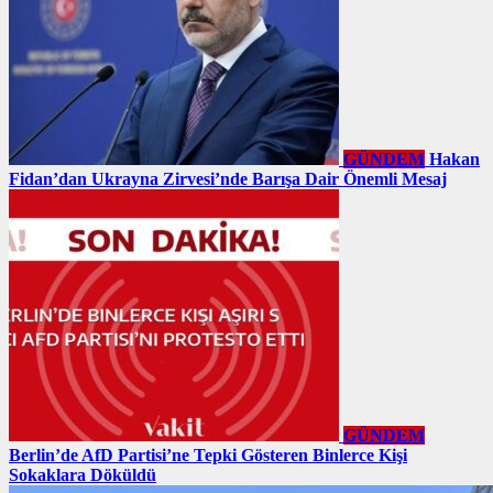
GÜNDEM
Hakan
Fidan’dan Ukrayna Zirvesi’nde Barışa Dair Önemli Mesaj
GÜNDEM
Berlin’de AfD Partisi’ne Tepki Gösteren Binlerce Kişi
Sokaklara Döküldü