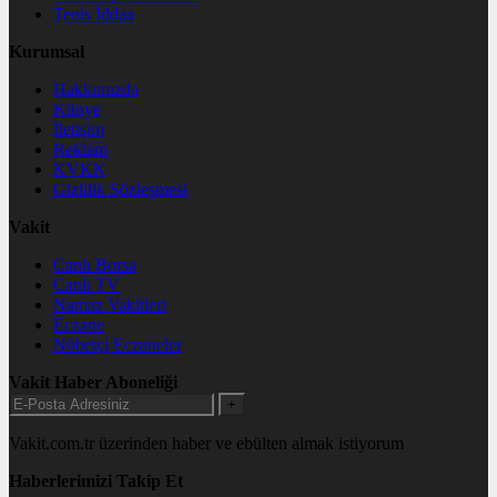
Tenis İddaa
Kurumsal
Hakkımızda
Künye
İletişim
Reklam
KVKK
Gizlilik Sözleşmesi
Vakit
Canlı Borsa
Canlı TV
Namaz Vakitleri
Eczane
Nöbetçi Eczaneler
Vakit Haber Aboneliği
+
Vakit.com.tr üzerinden haber ve ebülten almak istiyorum
Haberlerimizi Takip Et