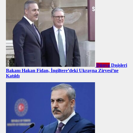
Dünya
Dışişleri
Bakanı Hakan Fidan, İngiltere’deki Ukrayna Zirvesi’ne
Katıldı