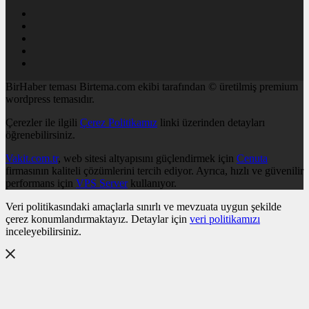
BirHaber teması Birtema.com ekibi tarafından © üretilmiş premium
wordpress temasıdır.
Çerezler ile ilgili
Çerez Politikamız
linki üzerinden detayları
öğrenebilirsiniz.
Vakit.com.tr
, web sitesi altyapısını güçlendirmek için
Cenuta
firmasının kaliteli çözümlerini tercih ediyor. Ayrıca, hızlı ve güvenilir
performans için
VPS Server
kullanıyor.
Veri politikasındaki amaçlarla sınırlı ve mevzuata uygun şekilde
çerez konumlandırmaktayız. Detaylar için
veri politikamızı
inceleyebilirsiniz.