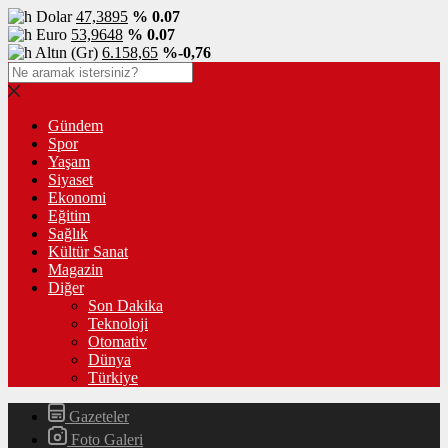
Dolar
47,3895
% 0.07
Euro
53,9648
% 0.07
Altın (Gr)
6.158,65
%-0,76
Gündem
Spor
Yaşam
Siyaset
Ekonomi
Eğitim
Sağlık
Kültür Sanat
Magazin
Diğer
Son Dakika
Teknoloji
Otomativ
Dünya
Türkiye
Gazeteler
Foto Galeri