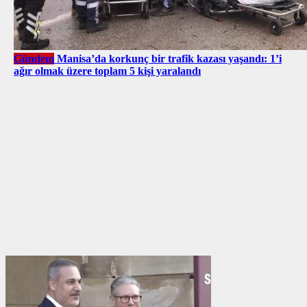
Gündem
Manisa’da korkunç bir trafik kazası yaşandı: 1’i
ağır olmak üzere toplam 5 kişi yaralandı