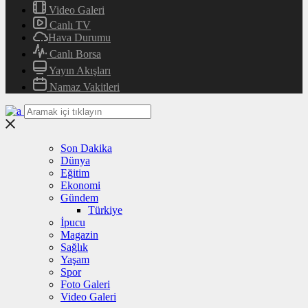
Video Galeri
Canlı TV
Hava Durumu
Canlı Borsa
Yayın Akışları
Namaz Vakitleri
Son Dakika
Dünya
Eğitim
Ekonomi
Gündem
Türkiye
İpucu
Magazin
Sağlık
Yaşam
Spor
Foto Galeri
Video Galeri