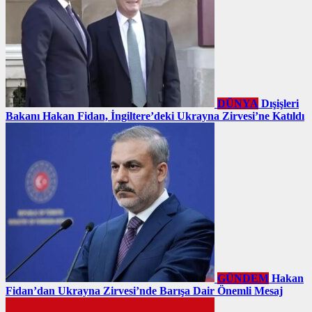
DÜNYA
Dışişleri
Bakanı Hakan Fidan, İngiltere’deki Ukrayna Zirvesi’ne Katıldı
GÜNDEM
Hakan
Fidan’dan Ukrayna Zirvesi’nde Barışa Dair Önemli Mesaj