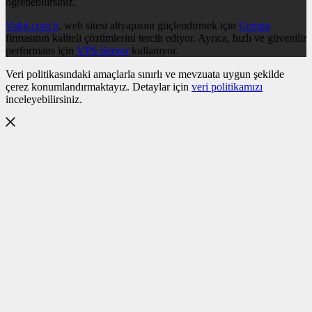
öğrenebilirsiniz.
Vakit.com.tr
, web sitesi altyapısını güçlendirmek için
Cenuta
firmasının kaliteli çözümlerini tercih ediyor. Ayrıca, hızlı ve güvenilir
performans için
VPS Server
kullanıyor.
Veri politikasındaki amaçlarla sınırlı ve mevzuata uygun şekilde
çerez konumlandırmaktayız. Detaylar için
veri politikamızı
inceleyebilirsiniz.