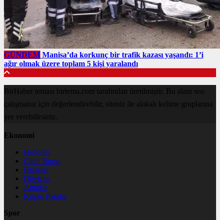
GÜNDEM
Manisa’da korkunç bir trafik kazası yaşandı: 1’i
ağır olmak üzere toplam 5 kişi yaralandı
BirHaber teması birtema.com tarafından üretilmiştir. Bu alanı seo
çalışmanız için değerlendirebilir, siteniz ile alakalı kelime gruplarına
yer verebilirsiniz.
Ekonomi
Haberler
Canlı Borsa
Hisseler
Dövizler
Altınlar
Kripto Paralar
Spor