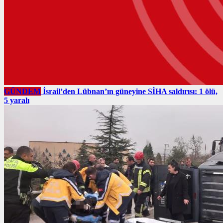
GÜNDEM
İsrail’den Lübnan’ın güneyine SİHA saldırısı: 1 ölü,
5 yaralı