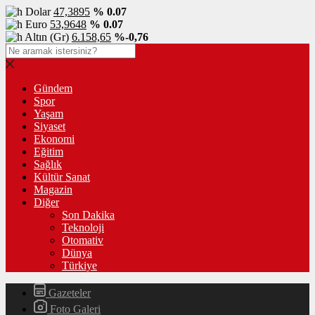
Dolar
47,3895
% 0.07
Euro
53,9648
% 0.07
Altın (Gr)
6.158,65
%-0,76
Gündem
Spor
Yaşam
Siyaset
Ekonomi
Eğitim
Sağlık
Kültür Sanat
Magazin
Diğer
Son Dakika
Teknoloji
Otomativ
Dünya
Türkiye
Gazeteler
Foto Galeri