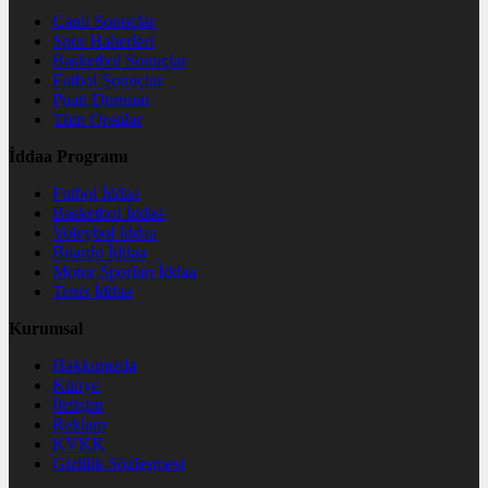
Canlı Sonuçlar
Spor Haberleri
Basketbol Sonuçlar
Futbol Sonuçlar
Puan Durumu
Tüm Oranlar
İddaa Programı
Futbol İddaa
Basketbol İddaa
Voleybol İddaa
Bilardo İddaa
Motor Sporları İddaa
Tenis İddaa
Kurumsal
Hakkımızda
Künye
İletişim
Reklam
KVKK
Gizlilik Sözleşmesi