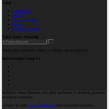
Vakit
Canlı Borsa
Canlı TV
Namaz Vakitleri
Eczane
Nöbetçi Eczaneler
Vakit Haber Aboneliği
+
Vakit.com.tr üzerinden haber ve ebülten almak istiyorum
Haberlerimizi Takip Et
BirHaber teması Birtema.com ekibi tarafından © üretilmiş premium
wordpress temasıdır.
Çerezler ile ilgili
Çerez Politikamız
linki üzerinden detayları