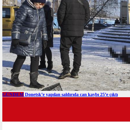
GÜNDEM
Donetsk’e yapılan saldırıda can kaybı 25’e çıktı