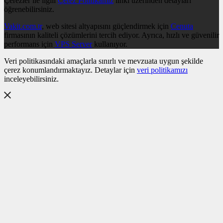
Çerezler ile ilgili
Çerez Politikamız
linki üzerinden detayları
öğrenebilirsiniz.
Vakit.com.tr
, web sitesi altyapısını güçlendirmek için
Cenuta
firmasının kaliteli çözümlerini tercih ediyor. Ayrıca, hızlı ve güvenilir
performans için
VPS Server
kullanıyor.
Veri politikasındaki amaçlarla sınırlı ve mevzuata uygun şekilde
çerez konumlandırmaktayız. Detaylar için
veri politikamızı
inceleyebilirsiniz.