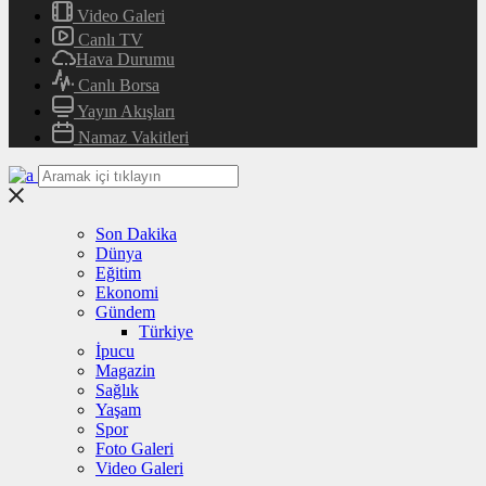
Video Galeri
Canlı TV
Hava Durumu
Canlı Borsa
Yayın Akışları
Namaz Vakitleri
Son Dakika
Dünya
Eğitim
Ekonomi
Gündem
Türkiye
İpucu
Magazin
Sağlık
Yaşam
Spor
Foto Galeri
Video Galeri