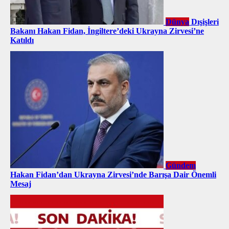
Dünya
Dışişleri
Bakanı Hakan Fidan, İngiltere’deki Ukrayna Zirvesi’ne
Katıldı
Gündem
Hakan Fidan’dan Ukrayna Zirvesi’nde Barışa Dair Önemli
Mesaj