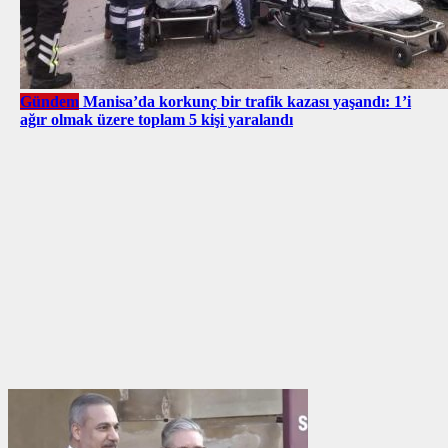
Gündem
Manisa’da korkunç bir trafik kazası yaşandı: 1’i
ağır olmak üzere toplam 5 kişi yaralandı