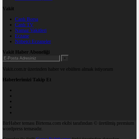
Vakit
Canlı Borsa
Canlı TV
Namaz Vakitleri
Eczane
Nöbetçi Eczaneler
Vakit Haber Aboneliği
+
Vakit.com.tr üzerinden haber ve ebülten almak istiyorum
Haberlerimizi Takip Et
BirHaber teması Birtema.com ekibi tarafından © üretilmiş premium
wordpress temasıdır.