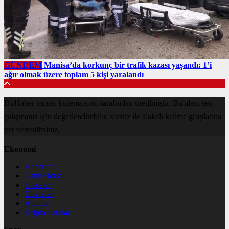
GÜNDEM
Manisa’da korkunç bir trafik kazası yaşandı: 1’i
ağır olmak üzere toplam 5 kişi yaralandı
BirHaber teması birtema.com tarafından üretilmiştir. Bu alanı seo
çalışmanız için değerlendirebilir, siteniz ile alakalı kelime gruplarına
yer verebilirsiniz.
Ekonomi
Haberler
Canlı Borsa
Hisseler
Dövizler
Altınlar
Kripto Paralar