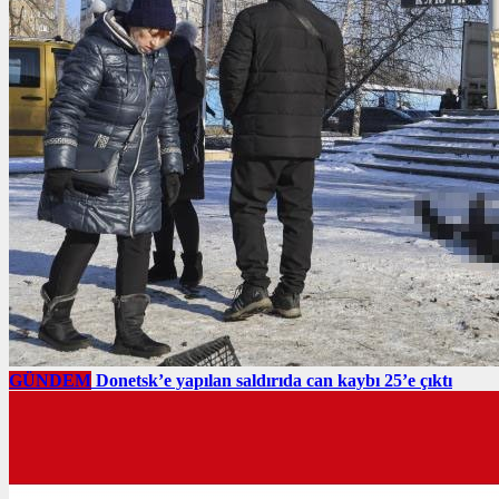
GÜNDEM
Donetsk’e yapılan saldırıda can kaybı 25’e çıktı