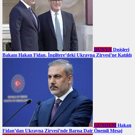
DÜNYA
Dışişleri
Bakanı Hakan Fidan, İngiltere’deki Ukrayna Zirvesi’ne Katıldı
GÜNDEM
Hakan
Fidan’dan Ukrayna Zirvesi’nde Barışa Dair Önemli Mesaj