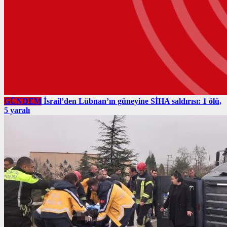
GÜNDEM
İsrail’den Lübnan’ın güneyine SİHA saldırısı: 1 ölü,
5 yaralı