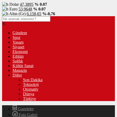
Dolar
47,3895
% 0.07
Euro
53,9648
% 0.07
Altın (Gr)
6.158,65
%-0,76
Gündem
Spor
Yaşam
Siyaset
Ekonomi
Eğitim
Sağlık
Kültür Sanat
Magazin
Diğer
Son Dakika
Teknoloji
Otomativ
Dünya
Türkiye
Gazeteler
Foto Galeri