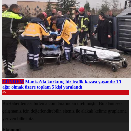
GÜNDEM
Manisa’da korkunç bir trafik kazası yaşandı: 1’i
ağır olmak üzere toplam 5 kişi yaralandı
BirHaber teması birtema.com tarafından üretilmiştir. Bu alanı seo
çalışmanız için değerlendirebilir, siteniz ile alakalı kelime gruplarına
yer verebilirsiniz.
Ekonomi