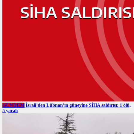
GÜNDEM
İsrail’den Lübnan’ın güneyine SİHA saldırısı: 1 ölü,
5 yaralı