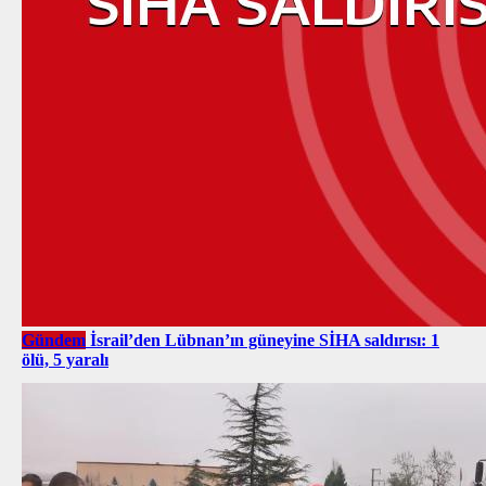
Gündem
İsrail’den Lübnan’ın güneyine SİHA saldırısı: 1
ölü, 5 yaralı