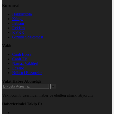
Kurumsal
Hakkımızda
Künye
İletişim
Reklam
KVKK
Gizlilik Sözleşmesi
Vakit
Canlı Borsa
Canlı TV
Namaz Vakitleri
Eczane
Nöbetçi Eczaneler
Vakit Haber Aboneliği
+
Vakit.com.tr üzerinden haber ve ebülten almak istiyorum
Haberlerimizi Takip Et