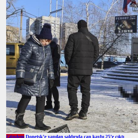
Gündem
Donetsk’e yapılan saldırıda can kaybı 25’e çıktı