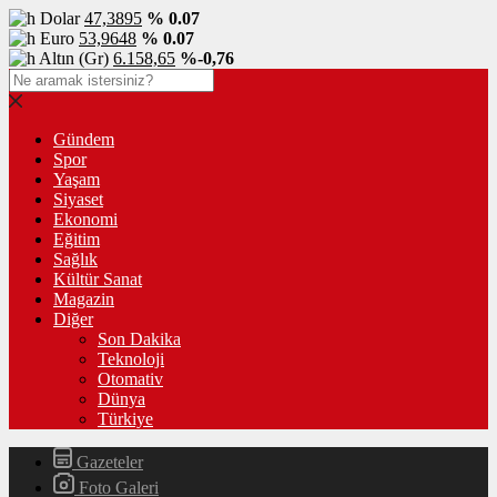
Dolar
47,3895
% 0.07
Euro
53,9648
% 0.07
Altın (Gr)
6.158,65
%-0,76
Gündem
Spor
Yaşam
Siyaset
Ekonomi
Eğitim
Sağlık
Kültür Sanat
Magazin
Diğer
Son Dakika
Teknoloji
Otomativ
Dünya
Türkiye
Gazeteler
Foto Galeri