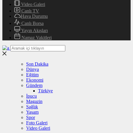
Video Galeri
Canlı TV
Hava Durumu
Canlı Borsa
Yayın Akışları
Namaz Vakitleri
Son Dakika
Dünya
Eğitim
Ekonomi
Gündem
Türkiye
İpucu
Magazin
Sağlık
Yaşam
Spor
Foto Galeri
Video Galeri