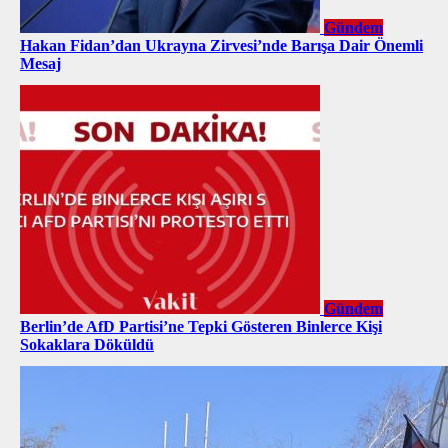
Gündem
Hakan Fidan’dan Ukrayna Zirvesi’nde Barışa Dair Önemli
Mesaj
Gündem
Berlin’de AfD Partisi’ne Tepki Gösteren Binlerce Kişi
Sokaklara Döküldü