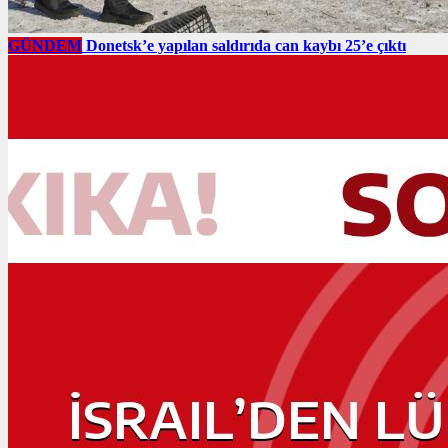
GÜNDEM
Donetsk’e yapılan saldırıda can kaybı 25’e çıktı