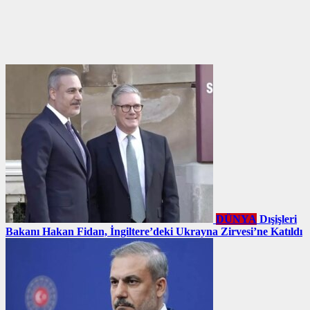
DÜNYA
Dışişleri
Bakanı Hakan Fidan, İngiltere’deki Ukrayna Zirvesi’ne Katıldı