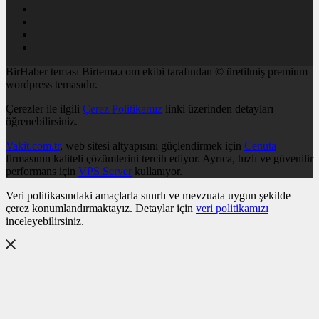
BirHaber teması Birtema.com ekibi tarafından © üretilmiş premium
wordpress temasıdır.
Çerezler ile ilgili
Çerez Politikamız
linki üzerinden detayları
öğrenebilirsiniz.
Vakit.com.tr
, web sitesi altyapısını güçlendirmek için
Cenuta
firmasının kaliteli çözümlerini tercih ediyor. Ayrıca, hızlı ve güvenilir
performans için
VPS Server
kullanıyor.
Veri politikasındaki amaçlarla sınırlı ve mevzuata uygun şekilde
çerez konumlandırmaktayız. Detaylar için
veri politikamızı
inceleyebilirsiniz.