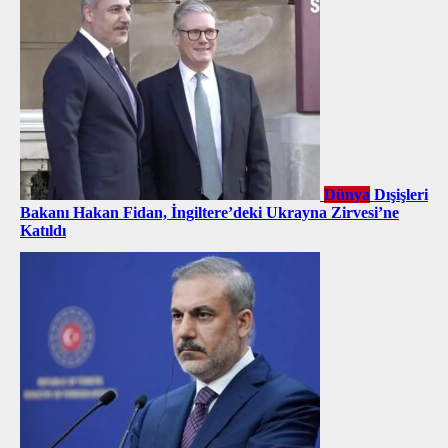
Dünya
Dışişleri
Bakanı Hakan Fidan, İngiltere’deki Ukrayna Zirvesi’ne
Katıldı