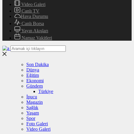
Video Galeri
Canlı TV
Hava Durumu
Canlı Borsa
Yayın Akışları
Namaz Vakitleri
Son Dakika
Dünya
Eğitim
Ekonomi
Gündem
Türkiye
İpucu
Magazin
Sağlık
Yaşam
Spor
Foto Galeri
Video Galeri