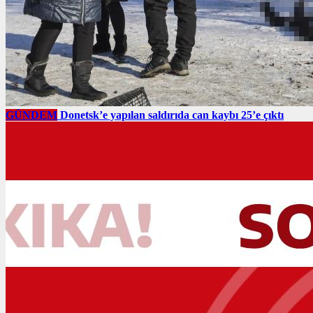
GÜNDEM
Donetsk’e yapılan saldırıda can kaybı 25’e çıktı