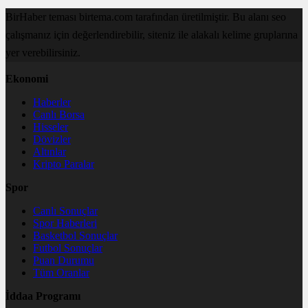
BirHaber teması birtema.com tarafından üretilmiştir. Bu alanı seo
çalışmanız için değerlendirebilir, siteniz ile alakalı kelime gruplarına
yer verebilirsiniz.
Ekonomi
Haberler
Canlı Borsa
Hisseler
Dövizler
Altınlar
Kripto Paralar
Spor
Canlı Sonuçlar
Spor Haberleri
Basketbol Sonuçlar
Futbol Sonuçlar
Puan Durumu
Tüm Oranlar
İddaa Programı