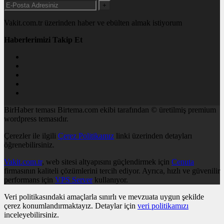
+
Vakit.com.tr üzerinden haber ve ebülten almak istiyorum
Haberlerimizi Takip Et
BirHaber teması Birtema.com ekibi tarafından © üretilmiş premium
wordpress temasıdır.
Çerezler ile ilgili
Çerez Politikamız
linki üzerinden detayları
öğrenebilirsiniz.
Vakit.com.tr
, web sitesi altyapısını güçlendirmek için
Cenuta
firmasının kaliteli çözümlerini tercih ediyor. Ayrıca, hızlı ve güvenilir
performans için
VPS Server
kullanıyor.
Veri politikasındaki amaçlarla sınırlı ve mevzuata uygun şekilde
çerez konumlandırmaktayız. Detaylar için
veri politikamızı
inceleyebilirsiniz.