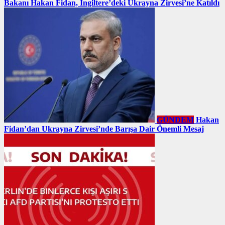
Bakanı Hakan Fidan, İngiltere’deki Ukrayna Zirvesi’ne Katıldı
GÜNDEM
Hakan
Fidan’dan Ukrayna Zirvesi’nde Barışa Dair Önemli Mesaj