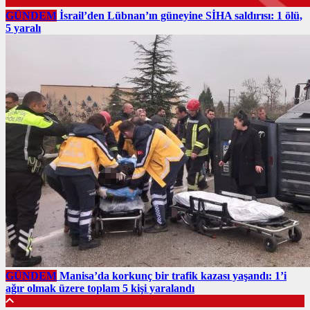
GÜNDEM
İsrail’den Lübnan’ın güneyine SİHA saldırısı: 1 ölü,
5 yaralı
GÜNDEM
Manisa’da korkunç bir trafik kazası yaşandı: 1’i
ağır olmak üzere toplam 5 kişi yaralandı