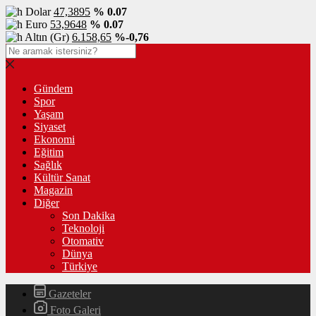
Dolar
47,3895
% 0.07
Euro
53,9648
% 0.07
Altın (Gr)
6.158,65
%-0,76
Gündem
Spor
Yaşam
Siyaset
Ekonomi
Eğitim
Sağlık
Kültür Sanat
Magazin
Diğer
Son Dakika
Teknoloji
Otomativ
Dünya
Türkiye
Gazeteler
Foto Galeri