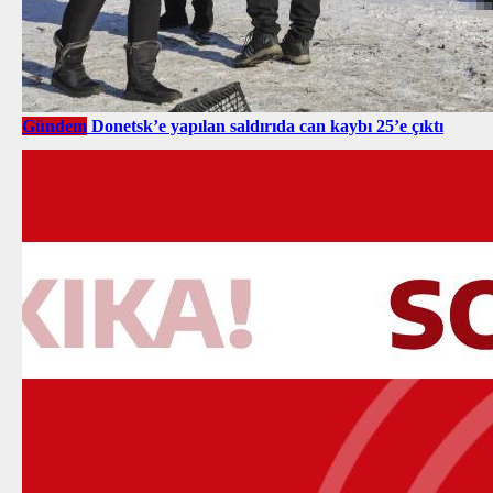
Gündem
Donetsk’e yapılan saldırıda can kaybı 25’e çıktı