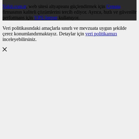
Vakit.com.tr
, web sitesi altyapısını güçlendirmek için
Cenuta
firmasının kaliteli çözümlerini tercih ediyor. Ayrıca, hızlı ve güvenilir
performans için
VPS Server
kullanıyor.
Veri politikasındaki amaçlarla sınırlı ve mevzuata uygun şekilde
çerez konumlandırmaktayız. Detaylar için
veri politikamızı
inceleyebilirsiniz.