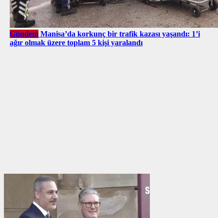
Gündem
Manisa’da korkunç bir trafik kazası yaşandı: 1’i
ağır olmak üzere toplam 5 kişi yaralandı