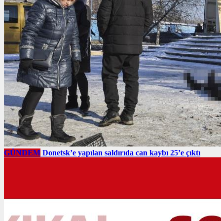
GÜNDEM
Donetsk’e yapılan saldırıda can kaybı 25’e çıktı