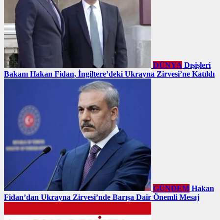
DÜNYA
Dışişleri
Bakanı Hakan Fidan, İngiltere’deki Ukrayna Zirvesi’ne Katıldı
GÜNDEM
Hakan
Fidan’dan Ukrayna Zirvesi’nde Barışa Dair Önemli Mesaj