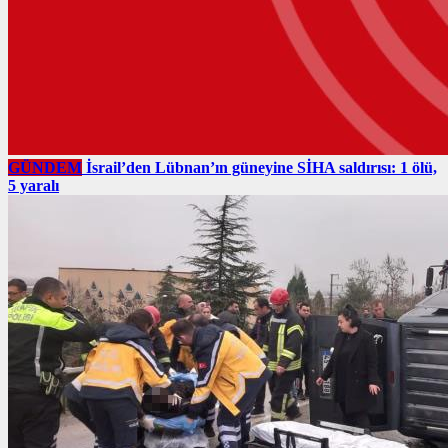
GÜNDEM
İsrail’den Lübnan’ın güneyine SİHA saldırısı: 1 ölü,
5 yaralı