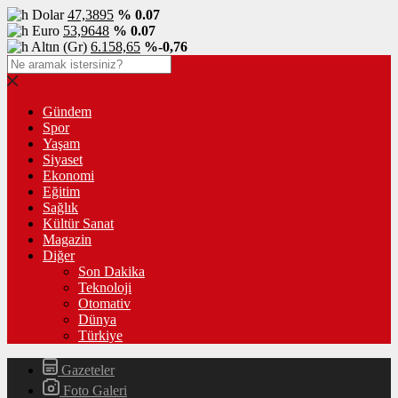
Dolar
47,3895
% 0.07
Euro
53,9648
% 0.07
Altın (Gr)
6.158,65
%-0,76
Gündem
Spor
Yaşam
Siyaset
Ekonomi
Eğitim
Sağlık
Kültür Sanat
Magazin
Diğer
Son Dakika
Teknoloji
Otomativ
Dünya
Türkiye
Gazeteler
Foto Galeri