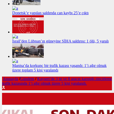
Donetsk’e yapılan saldırıda can kaybı 25’e çıktı
İsrail’den Lübnan’ın güneyine SİHA saldırısı: 1 ölü, 5 yaralı
Manisa’da korkunç bir trafik kazası yaşandı: 1’i ağır olmak
üzere toplam 5 kişi yaralandı
Anasayfa
/
Gündem
/
Kayseri’de 3 tır ve 8 araçın karıştığı zincirleme
trafik kazasında 1’i ağır olmak üzere 5 kişi yaralandı.