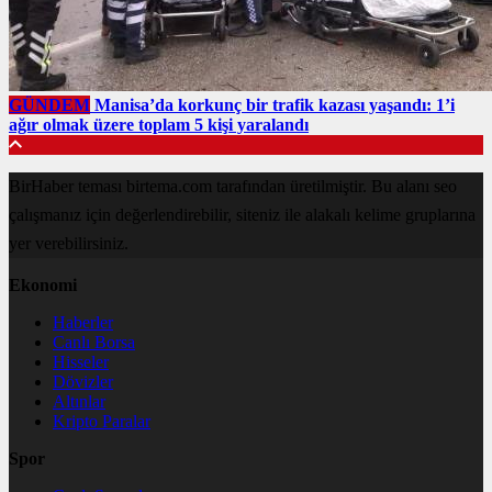
GÜNDEM
Manisa’da korkunç bir trafik kazası yaşandı: 1’i
ağır olmak üzere toplam 5 kişi yaralandı
BirHaber teması birtema.com tarafından üretilmiştir. Bu alanı seo
çalışmanız için değerlendirebilir, siteniz ile alakalı kelime gruplarına
yer verebilirsiniz.
Ekonomi
Haberler
Canlı Borsa
Hisseler
Dövizler
Altınlar
Kripto Paralar
Spor