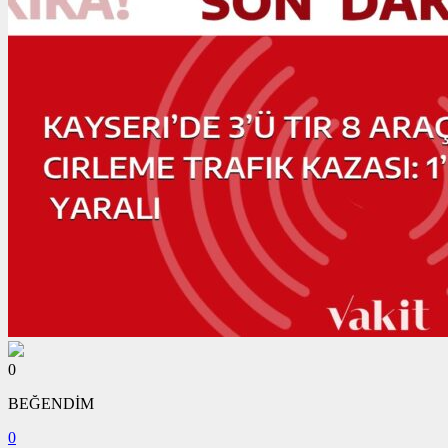
0
BEĞENDİM
0