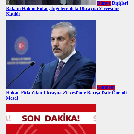
Dünya
Dışişleri
Bakanı Hakan Fidan, İngiltere’deki Ukrayna Zirvesi’ne
Katıldı
Gündem
Hakan Fidan’dan Ukrayna Zirvesi’nde Barışa Dair Önemli
Mesaj