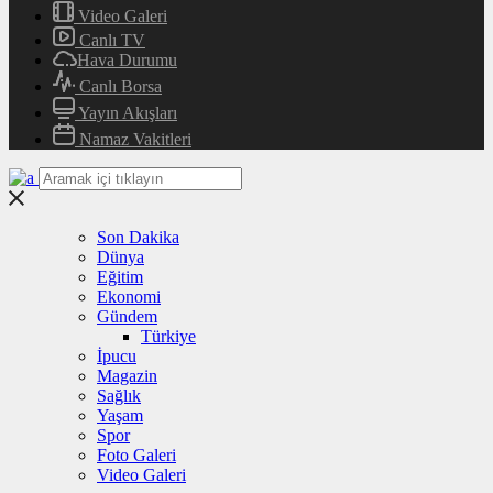
Video Galeri
Canlı TV
Hava Durumu
Canlı Borsa
Yayın Akışları
Namaz Vakitleri
Son Dakika
Dünya
Eğitim
Ekonomi
Gündem
Türkiye
İpucu
Magazin
Sağlık
Yaşam
Spor
Foto Galeri
Video Galeri