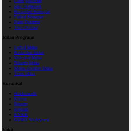
Canlı Sonuçlar
Spor Haberleri
Basketbol Sonuçlar
Futbol Sonuçlar
Puan Durumu
Tüm Oranlar
İddaa Programı
Futbol İddaa
Basketbol İddaa
Voleybol İddaa
Bilardo İddaa
Motor Sporları İddaa
Tenis İddaa
Kurumsal
Hakkımızda
Künye
İletişim
Reklam
KVKK
Gizlilik Sözleşmesi
Vakit