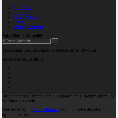
Canlı Borsa
Canlı TV
Namaz Vakitleri
Eczane
Nöbetçi Eczaneler
Vakit Haber Aboneliği
+
Vakit.com.tr üzerinden haber ve ebülten almak istiyorum
Haberlerimizi Takip Et
BirHaber teması Birtema.com ekibi tarafından © üretilmiş premium
wordpress temasıdır.
Çerezler ile ilgili
Çerez Politikamız
linki üzerinden detayları
öğrenebilirsiniz.