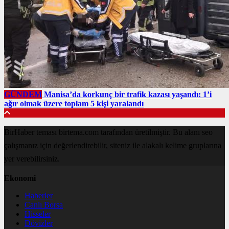
GÜNDEM
Manisa’da korkunç bir trafik kazası yaşandı: 1’i
ağır olmak üzere toplam 5 kişi yaralandı
BirHaber teması birtema.com tarafından üretilmiştir. Bu alanı seo
çalışmanız için değerlendirebilir, siteniz ile alakalı kelime gruplarına
yer verebilirsiniz.
Ekonomi
Haberler
Canlı Borsa
Hisseler
Dövizler