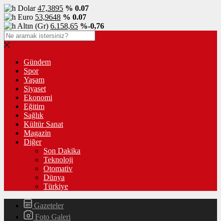
Dolar
47,3895
% 0.07
Euro
53,9648
% 0.07
Altın (Gr)
6.158,65
%-0,76
Gündem
Spor
Yaşam
Siyaset
Ekonomi
Eğitim
Sağlık
Kültür Sanat
Magazin
Diğer
Son Dakika
Teknoloji
Otomativ
Dünya
Türkiye
Gazeteler
Foto Galeri