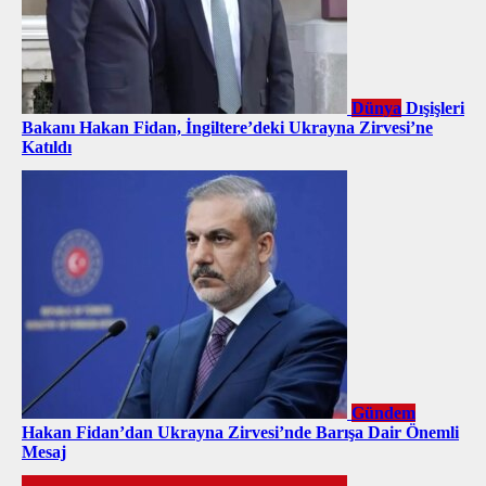
Dünya
Dışişleri
Bakanı Hakan Fidan, İngiltere’deki Ukrayna Zirvesi’ne
Katıldı
Gündem
Hakan Fidan’dan Ukrayna Zirvesi’nde Barışa Dair Önemli
Mesaj