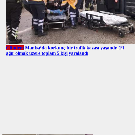
Gündem
Manisa’da korkunç bir trafik kazası yaşandı: 1’i
ağır olmak üzere toplam 5 kişi yaralandı