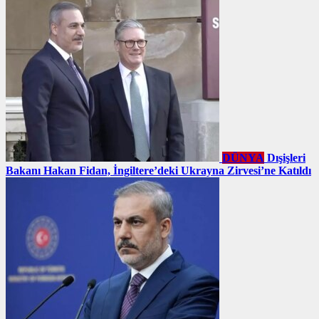
DÜNYA
Dışişleri
Bakanı Hakan Fidan, İngiltere’deki Ukrayna Zirvesi’ne Katıldı