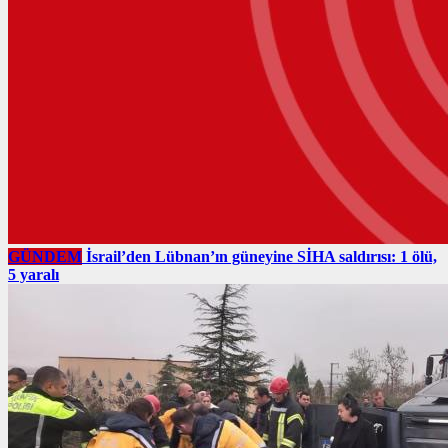
GÜNDEM
İsrail’den Lübnan’ın güneyine SİHA saldırısı: 1 ölü,
5 yaralı