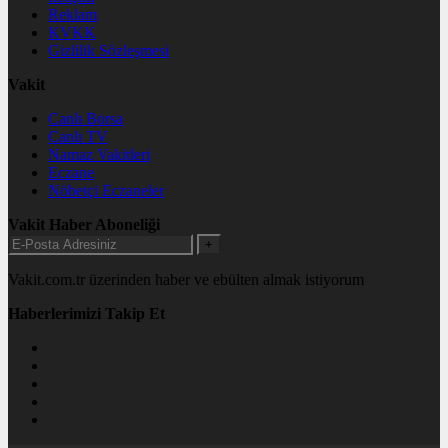
Reklam
KVKK
Gizlilik Sözleşmesi
Vakit
Canlı Borsa
Canlı TV
Namaz Vakitleri
Eczane
Nöbetçi Eczaneler
Vakit Haber Aboneliği
+
Vakit.com.tr üzerinden haber ve ebülten almak istiyorum
Haberlerimizi Takip Et