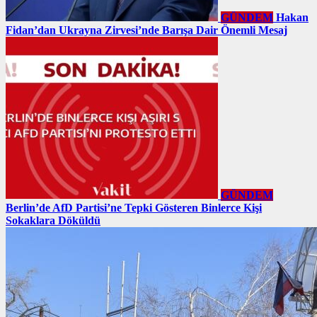
GÜNDEM
Hakan
Fidan’dan Ukrayna Zirvesi’nde Barışa Dair Önemli Mesaj
GÜNDEM
Berlin’de AfD Partisi’ne Tepki Gösteren Binlerce Kişi
Sokaklara Döküldü