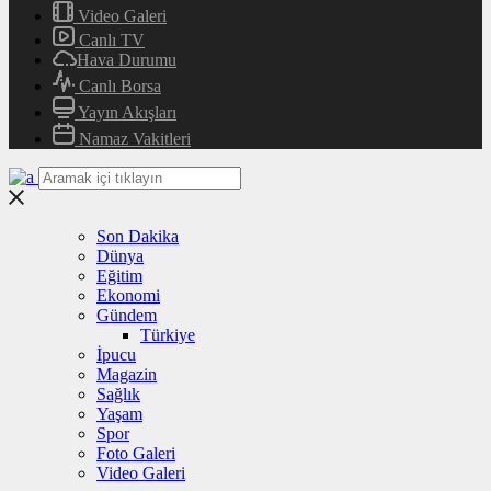
Video Galeri
Canlı TV
Hava Durumu
Canlı Borsa
Yayın Akışları
Namaz Vakitleri
Son Dakika
Dünya
Eğitim
Ekonomi
Gündem
Türkiye
İpucu
Magazin
Sağlık
Yaşam
Spor
Foto Galeri
Video Galeri