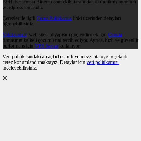
BirHaber teması Birtema.com ekibi tarafından © üretilmiş premium
wordpress temasıdır.
Çerezler ile ilgili
Çerez Politikamız
linki üzerinden detayları
öğrenebilirsiniz.
Vakit.com.tr
, web sitesi altyapısını güçlendirmek için
Cenuta
firmasının kaliteli çözümlerini tercih ediyor. Ayrıca, hızlı ve güvenilir
performans için
VPS Server
kullanıyor.
Veri politikasındaki amaçlarla sınırlı ve mevzuata uygun şekilde
çerez konumlandırmaktayız. Detaylar için
veri politikamızı
inceleyebilirsiniz.