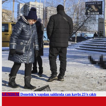
GÜNDEM
Donetsk’e yapılan saldırıda can kaybı 25’e çıktı