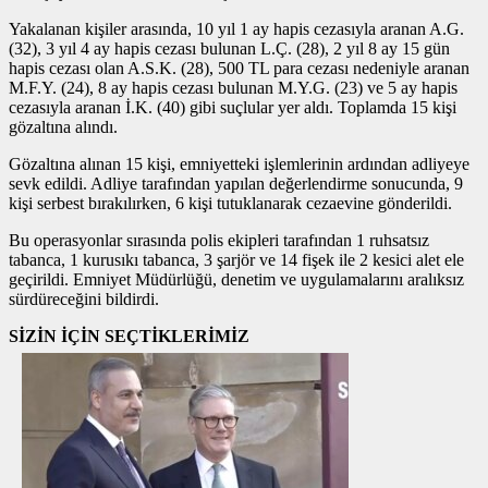
Yakalanan kişiler arasında, 10 yıl 1 ay hapis cezasıyla aranan A.G.
(32), 3 yıl 4 ay hapis cezası bulunan L.Ç. (28), 2 yıl 8 ay 15 gün
hapis cezası olan A.S.K. (28), 500 TL para cezası nedeniyle aranan
M.F.Y. (24), 8 ay hapis cezası bulunan M.Y.G. (23) ve 5 ay hapis
cezasıyla aranan İ.K. (40) gibi suçlular yer aldı. Toplamda 15 kişi
gözaltına alındı.
Gözaltına alınan 15 kişi, emniyetteki işlemlerinin ardından adliyeye
sevk edildi. Adliye tarafından yapılan değerlendirme sonucunda, 9
kişi serbest bırakılırken, 6 kişi tutuklanarak cezaevine gönderildi.
Bu operasyonlar sırasında polis ekipleri tarafından 1 ruhsatsız
tabanca, 1 kurusıkı tabanca, 3 şarjör ve 14 fişek ile 2 kesici alet ele
geçirildi. Emniyet Müdürlüğü, denetim ve uygulamalarını aralıksız
sürdüreceğini bildirdi.
SİZİN İÇİN SEÇTİKLERİMİZ