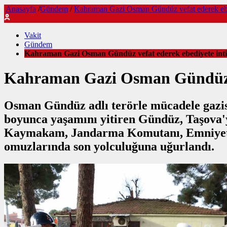
Anasayfa
/
Gündem
/
Kahraman Gazi Osman Gündüz vefat ederek ebedi
Vakit
Gündem
Kahraman Gazi Osman Gündüz vefat ederek ebediyete intik
Kahraman Gazi Osman Gündüz vef
Osman Gündüz adlı terörle mücadele gazisi
boyunca yaşamını yitiren Gündüz, Taşova'
Kaymakam, Jandarma Komutanı, Emniyet Müd
omuzlarında son yolculuğuna uğurlandı.