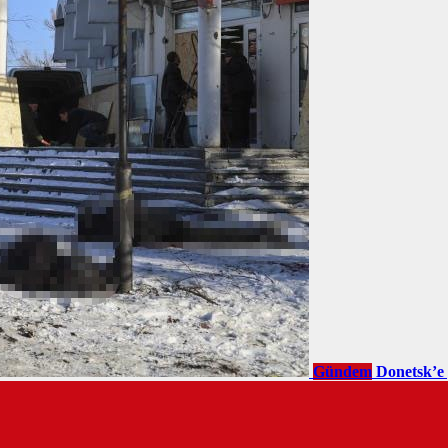
Gündem
Donetsk’e 