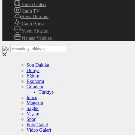
Video Galeri
Canlı TV
Hava Durumu
Canlı Borsa
Yayın Akışları
Namaz Vakitleri
Son Dakika
Dünya
Eğitim
Ekonomi
Gündem
Türkiye
İpucu
Magazin
Sağlık
Yaşam
Spor
Foto Galeri
Video Galeri