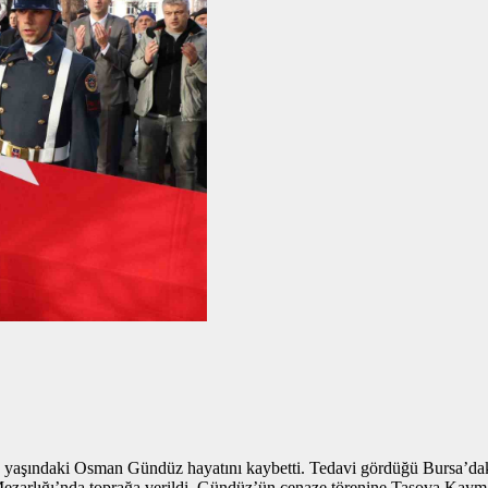
8 yaşındaki Osman Gündüz hayatını kaybetti. Tedavi gördüğü Bursa’dak
zarlığı’nda toprağa verildi. Gündüz’ün cenaze törenine Taşova Kayma