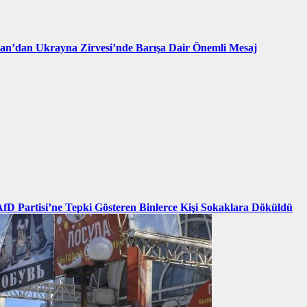
an’dan Ukrayna Zirvesi’nde Barışa Dair Önemli Mesaj
AfD Partisi’ne Tepki Gösteren Binlerce Kişi Sokaklara Döküldü