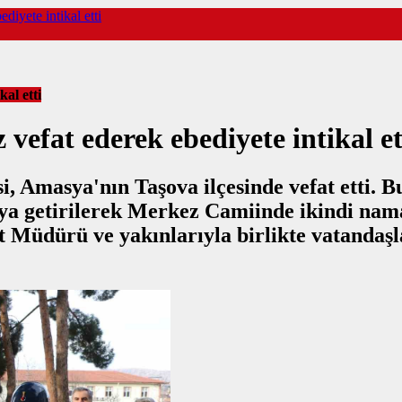
yete intikal etti
al etti
at ederek ebediyete intikal et
, Amasya'nın Taşova ilçesinde vefat etti. B
ya getirilerek Merkez Camiinde ikindi nama
ürü ve yakınlarıyla birlikte vatandaşlar 