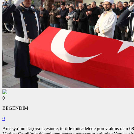
0
BEĞENDİM
0
Amasya’nın Taşova ilçesinde, terörle mücadelede görev almış olan 6
Merkez Camii’nde düzenlenen cenaze namazının ardından Yemişen Me