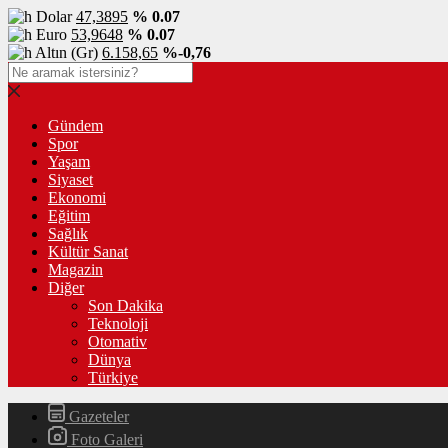
Dolar
47,3895
% 0.07
Euro
53,9648
% 0.07
Altın (Gr)
6.158,65
%-0,76
Gündem
Spor
Yaşam
Siyaset
Ekonomi
Eğitim
Sağlık
Kültür Sanat
Magazin
Diğer
Son Dakika
Teknoloji
Otomativ
Dünya
Türkiye
Gazeteler
Foto Galeri