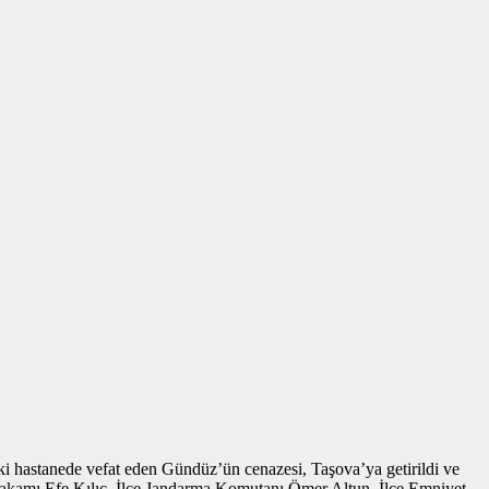
i hastanede vefat eden Gündüz’ün cenazesi, Taşova’ya getirildi ve
kamı Efe Kılıç, İlçe Jandarma Komutanı Ömer Altun, İlçe Emniyet