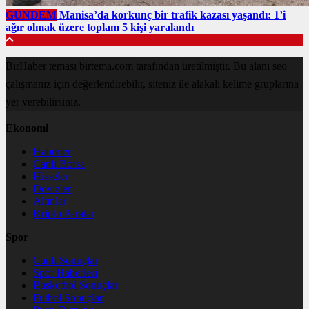
GÜNDEM
Manisa’da korkunç bir trafik kazası yaşandı: 1’i
ağır olmak üzere toplam 5 kişi yaralandı
BirHaber teması birtema.com tarafından üretilmiştir. Bu alanı seo
çalışmanız için değerlendirebilir, siteniz ile alakalı kelime gruplarına
yer verebilirsiniz.
Ekonomi
Haberler
Canlı Borsa
Hisseler
Dövizler
Altınlar
Kripto Paralar
Spor
Canlı Sonuçlar
Spor Haberleri
Basketbol Sonuçlar
Futbol Sonuçlar