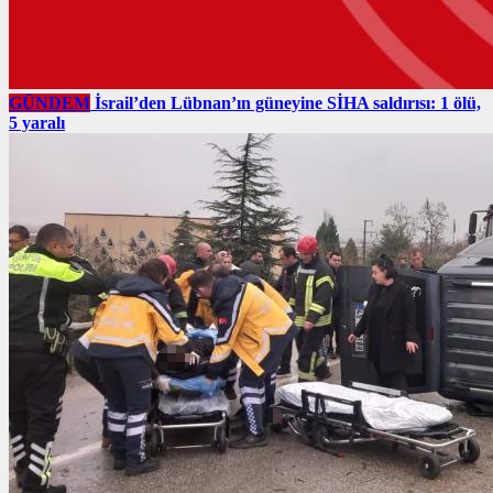
GÜNDEM
İsrail’den Lübnan’ın güneyine SİHA saldırısı: 1 ölü,
5 yaralı