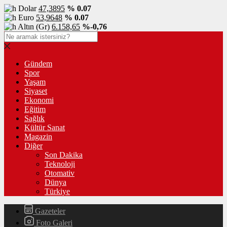
Dolar
47,3895
% 0.07
Euro
53,9648
% 0.07
Altın (Gr)
6.158,65
%-0,76
Gündem
Spor
Yaşam
Siyaset
Ekonomi
Eğitim
Sağlık
Kültür Sanat
Magazin
Diğer
Son Dakika
Teknoloji
Otomativ
Dünya
Türkiye
Gazeteler
Foto Galeri