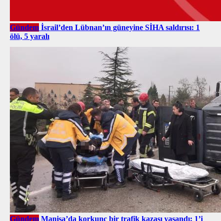
Gündem
İsrail’den Lübnan’ın güneyine SİHA saldırısı: 1
ölü, 5 yaralı
Gündem
Manisa’da korkunç bir trafik kazası yaşandı: 1’i