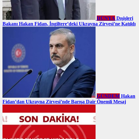
DÜNYA
Dışişleri
Bakanı Hakan Fidan, İngiltere’deki Ukrayna Zirvesi’ne Katıldı
GÜNDEM
Hakan
Fidan’dan Ukrayna Zirvesi’nde Barışa Dair Önemli Mesaj