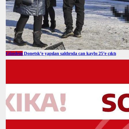
Gündem
Donetsk’e yapılan saldırıda can kaybı 25’e çıktı