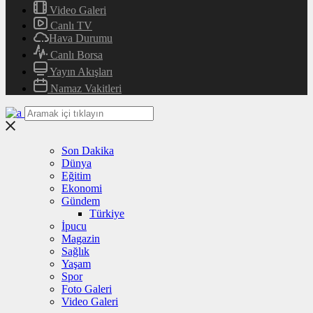
Video Galeri
Canlı TV
Hava Durumu
Canlı Borsa
Yayın Akışları
Namaz Vakitleri
Son Dakika
Dünya
Eğitim
Ekonomi
Gündem
Türkiye
İpucu
Magazin
Sağlık
Yaşam
Spor
Foto Galeri
Video Galeri