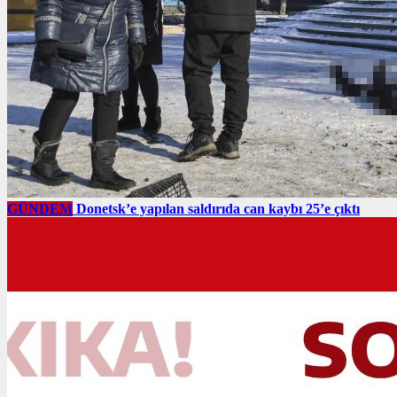
GÜNDEM
Donetsk’e yapılan saldırıda can kaybı 25’e çıktı