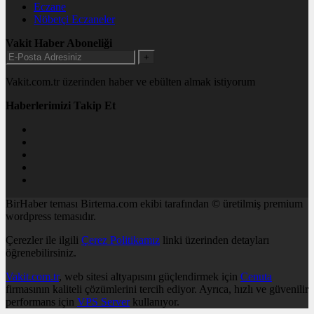
Eczane
Nöbetçi Eczaneler
Vakit Haber Aboneliği
+
Vakit.com.tr üzerinden haber ve ebülten almak istiyorum
Haberlerimizi Takip Et
BirHaber teması Birtema.com ekibi tarafından © üretilmiş premium
wordpress temasıdır.
Çerezler ile ilgili
Çerez Politikamız
linki üzerinden detayları
öğrenebilirsiniz.
Vakit.com.tr
, web sitesi altyapısını güçlendirmek için
Cenuta
firmasının kaliteli çözümlerini tercih ediyor. Ayrıca, hızlı ve güvenilir
performans için
VPS Server
kullanıyor.