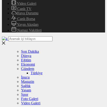
Video Galeri
Canlı TV
Hava Durumu
Canlı Borsa
Yayın Akışları
Namaz Vakitleri
Son Dakika
Dünya
Eğitim
Ekonomi
Gündem
Türkiye
İpucu
Magazin
Sağlık
Yaşam
Spor
Foto Galeri
Video Galeri