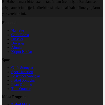
BirHaber teması birtema.com tarafından üretilmiştir. Bu alanı seo
çalışmanız için değerlendirebilir, siteniz ile alakalı kelime gruplarına
yer verebilirsiniz.
Ekonomi
Haberler
Canlı Borsa
Hisseler
Dövizler
Altınlar
Kripto Paralar
Spor
Canlı Sonuçlar
Spor Haberleri
Basketbol Sonuçlar
Futbol Sonuçlar
Puan Durumu
Tüm Oranlar
İddaa Programı
Futbol İddaa