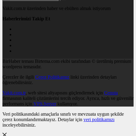
Vakit.com.tr üzerinden haber ve ebülten almak istiyorum
Haberlerimizi Takip Et
BirHaber teması Birtema.com ekibi tarafından © üretilmiş premium
wordpress temasıdır.
Çerezler ile ilgili
Çerez Politikamız
linki üzerinden detayları
öğrenebilirsiniz.
Vakit.com.tr
, web sitesi altyapısını güçlendirmek için
Cenuta
firmasının kaliteli çözümlerini tercih ediyor. Ayrıca, hızlı ve güvenilir
performans için
VPS Server
kullanıyor.
Veri politikasındaki amaçlarla sınırlı ve mevzuata uygun şekilde
çerez konumlandırmaktayız. Detaylar için
veri politikamızı
inceleyebilirsiniz.