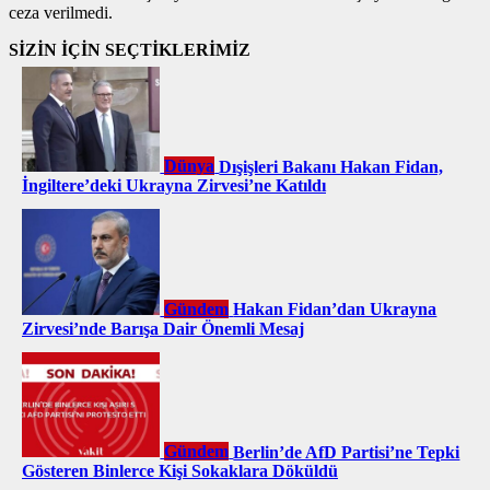
ceza verilmedi.
SİZİN İÇİN SEÇTİKLERİMİZ
Dünya
Dışişleri Bakanı Hakan Fidan,
İngiltere’deki Ukrayna Zirvesi’ne Katıldı
Gündem
Hakan Fidan’dan Ukrayna
Zirvesi’nde Barışa Dair Önemli Mesaj
Gündem
Berlin’de AfD Partisi’ne Tepki
Gösteren Binlerce Kişi Sokaklara Döküldü