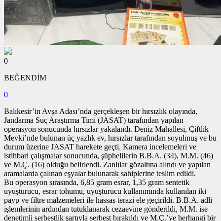
0
BEĞENDİM
0
Balıkesir’in Avşa Adası’nda gerçekleşen bir hırsızlık olayında,
Jandarma Suç Araştırma Timi (JASAT) tarafından yapılan
operasyon sonucunda hırsızlar yakalandı. Deniz Mahallesi, Çiftlik
Mevki’nde bulunan üç yazlık ev, hırsızlar tarafından soyulmuş ve bu
durum üzerine JASAT harekete geçti. Kamera incelemeleri ve
istihbari çalışmalar sonucunda, şüphelilerin B.B.A. (34), M.M. (46)
ve M.Ç. (16) olduğu belirlendi. Zanlılar gözaltına alındı ve yapılan
aramalarda çalınan eşyalar bulunarak sahiplerine teslim edildi.
Bu operasyon sırasında, 6,85 gram esrar, 1,35 gram sentetik
uyuşturucu, esrar tohumu, uyuşturucu kullanımında kullanılan iki
payp ve filtre malzemeleri ile hassas terazi ele geçirildi. B.B.A. adli
işlemlerinin ardından tutuklanarak cezaevine gönderildi, M.M. ise
denetimli serbestlik şartıyla serbest bırakıldı ve M.Ç.’ye herhangi bir