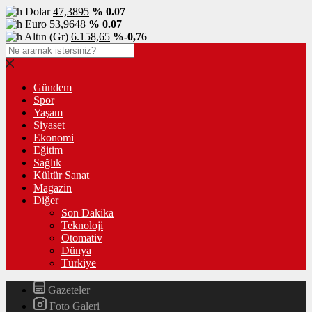
Dolar
47,3895
% 0.07
Euro
53,9648
% 0.07
Altın (Gr)
6.158,65
%-0,76
Gündem
Spor
Yaşam
Siyaset
Ekonomi
Eğitim
Sağlık
Kültür Sanat
Magazin
Diğer
Son Dakika
Teknoloji
Otomativ
Dünya
Türkiye
Gazeteler
Foto Galeri