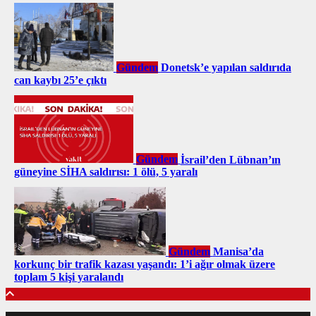
Gündem
Donetsk’e yapılan saldırıda
can kaybı 25’e çıktı
Gündem
İsrail’den Lübnan’ın
güneyine SİHA saldırısı: 1 ölü, 5 yaralı
Gündem
Manisa’da
korkunç bir trafik kazası yaşandı: 1’i ağır olmak üzere
toplam 5 kişi yaralandı