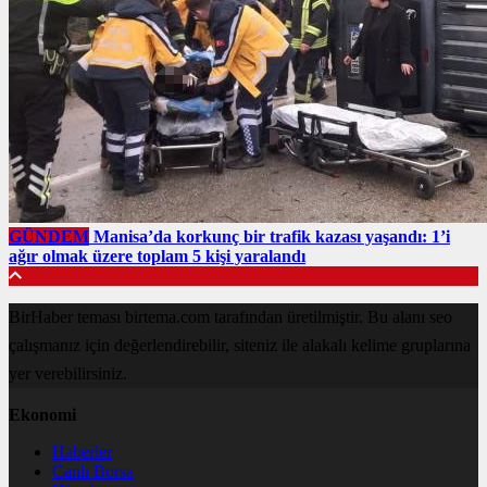
GÜNDEM
Manisa’da korkunç bir trafik kazası yaşandı: 1’i
ağır olmak üzere toplam 5 kişi yaralandı
BirHaber teması birtema.com tarafından üretilmiştir. Bu alanı seo
çalışmanız için değerlendirebilir, siteniz ile alakalı kelime gruplarına
yer verebilirsiniz.
Ekonomi
Haberler
Canlı Borsa