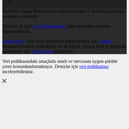
BirHaber teması Birtema.com ekibi tarafından © üretilmiş premium
wordpress temasıdır.
Çerezler ile ilgili
Çerez Politikamız
linki üzerinden detayları
öğrenebilirsiniz.
Vakit.com.tr
, web sitesi altyapısını güçlendirmek için
Cenuta
firmasının kaliteli çözümlerini tercih ediyor. Ayrıca, hızlı ve güvenilir
performans için
VPS Server
kullanıyor.
Veri politikasındaki amaçlarla sınırlı ve mevzuata uygun şekilde
çerez konumlandırmaktayız. Detaylar için
veri politikamızı
inceleyebilirsiniz.