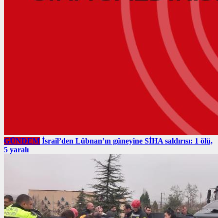
GÜNDEM
İsrail’den Lübnan’ın güneyine SİHA saldırısı: 1 ölü,
5 yaralı