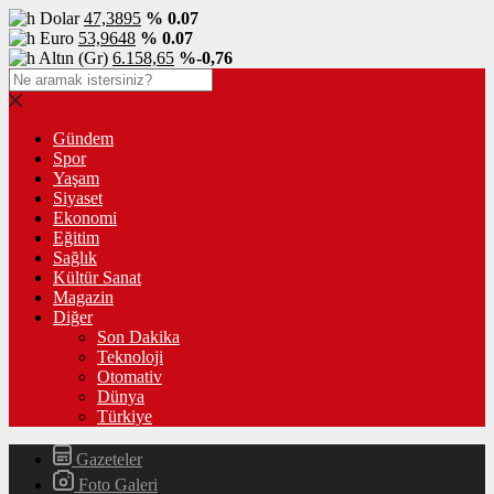
Dolar
47,3895
% 0.07
Euro
53,9648
% 0.07
Altın (Gr)
6.158,65
%-0,76
Gündem
Spor
Yaşam
Siyaset
Ekonomi
Eğitim
Sağlık
Kültür Sanat
Magazin
Diğer
Son Dakika
Teknoloji
Otomativ
Dünya
Türkiye
Gazeteler
Foto Galeri