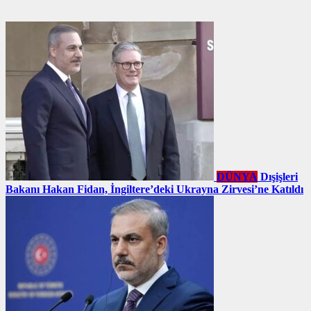
DÜNYA
Dışişleri
Bakanı Hakan Fidan, İngiltere’deki Ukrayna Zirvesi’ne Katıldı