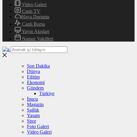
Video Galeri
Canlı TV
Hava Durumu
Canlı Borsa
Yayın Akışları
Namaz Vakitleri
Son Dakika
Dünya
Eğitim
Ekonomi
Gündem
Türkiye
İpucu
Magazin
Sağlık
Yaşam
Spor
Foto Galeri
Video Galeri