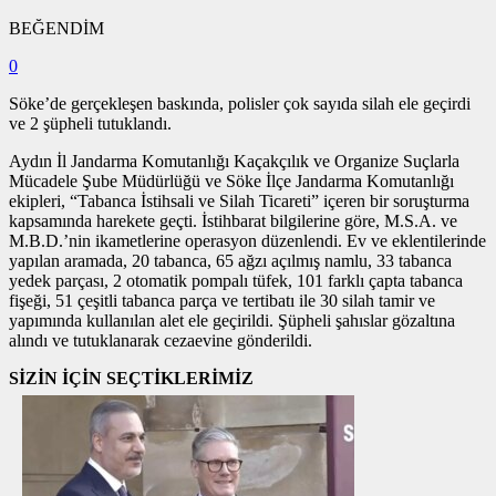
BEĞENDİM
0
Söke’de gerçekleşen baskında, polisler çok sayıda silah ele geçirdi
ve 2 şüpheli tutuklandı.
Aydın İl Jandarma Komutanlığı Kaçakçılık ve Organize Suçlarla
Mücadele Şube Müdürlüğü ve Söke İlçe Jandarma Komutanlığı
ekipleri, “Tabanca İstihsali ve Silah Ticareti” içeren bir soruşturma
kapsamında harekete geçti. İstihbarat bilgilerine göre, M.S.A. ve
M.B.D.’nin ikametlerine operasyon düzenlendi. Ev ve eklentilerinde
yapılan aramada, 20 tabanca, 65 ağzı açılmış namlu, 33 tabanca
yedek parçası, 2 otomatik pompalı tüfek, 101 farklı çapta tabanca
fişeği, 51 çeşitli tabanca parça ve tertibatı ile 30 silah tamir ve
yapımında kullanılan alet ele geçirildi. Şüpheli şahıslar gözaltına
alındı ve tutuklanarak cezaevine gönderildi.
SİZİN İÇİN SEÇTİKLERİMİZ