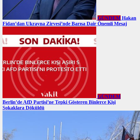
GÜNDEM
Hakan
Fidan’dan Ukrayna Zirvesi’nde Barışa Dair Önemli Mesaj
GÜNDEM
Berlin’de AfD Partisi’ne Tepki Gösteren Binlerce Kişi
Sokaklara Döküldü