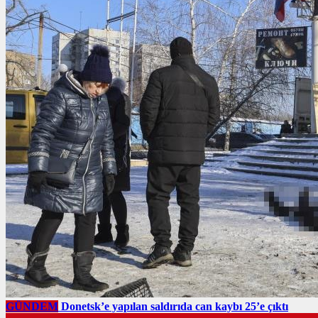
GÜNDEM
Donetsk’e yapılan saldırıda can kaybı 25’e çıktı