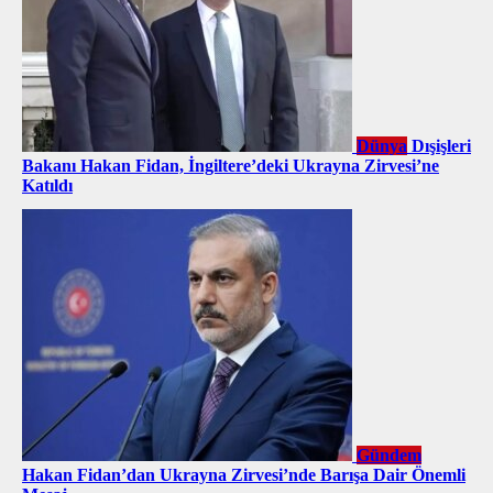
Dünya
Dışişleri
Bakanı Hakan Fidan, İngiltere’deki Ukrayna Zirvesi’ne
Katıldı
Gündem
Hakan Fidan’dan Ukrayna Zirvesi’nde Barışa Dair Önemli