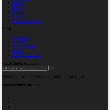
Künye
İletişim
Reklam
KVKK
Gizlilik Sözleşmesi
Vakit
Canlı Borsa
Canlı TV
Namaz Vakitleri
Eczane
Nöbetçi Eczaneler
Vakit Haber Aboneliği
+
Vakit.com.tr üzerinden haber ve ebülten almak istiyorum
Haberlerimizi Takip Et