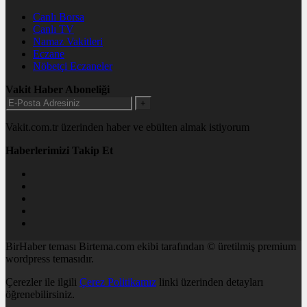
Canlı Borsa
Canlı TV
Namaz Vakitleri
Eczane
Nöbetçi Eczaneler
Vakit Haber Aboneliği
+
Vakit.com.tr üzerinden haber ve ebülten almak istiyorum
Haberlerimizi Takip Et
BirHaber teması Birtema.com ekibi tarafından © üretilmiş premium
wordpress temasıdır.
Çerezler ile ilgili
Çerez Politikamız
linki üzerinden detayları
öğrenebilirsiniz.