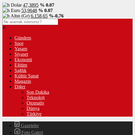
Dolar
47,3895
% 0.07
Euro
53,9648
% 0.07
Altın (Gr)
6.158,65
%-0,76
Gündem
Spor
Yaşam
Siyaset
Ekonomi
Eğitim
Sağlık
Kültür Sanat
Magazin
Diğer
Son Dakika
Teknoloji
Otomativ
Dünya
Türkiye
Gazeteler
Foto Galeri