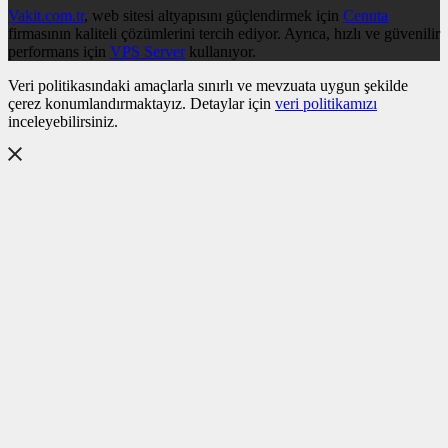
Vakit.com.tr
, web sitesi altyapısını güçlendirmek için
Cenuta
firmasının kaliteli çözümlerini tercih ediyor. Ayrıca, hızlı ve güvenilir
performans için
VPS Server
kullanıyor.
Veri politikasındaki amaçlarla sınırlı ve mevzuata uygun şekilde
çerez konumlandırmaktayız. Detaylar için
veri politikamızı
inceleyebilirsiniz.