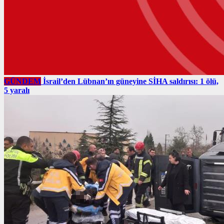
GÜNDEM
İsrail’den Lübnan’ın güneyine SİHA saldırısı: 1 ölü,
5 yaralı