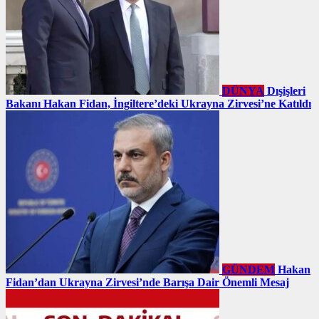
DÜNYA
Dışişleri
Bakanı Hakan Fidan, İngiltere’deki Ukrayna Zirvesi’ne Katıldı
GÜNDEM
Hakan
Fidan’dan Ukrayna Zirvesi’nde Barışa Dair Önemli Mesaj