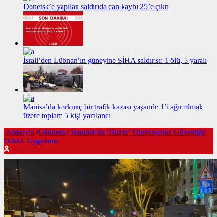
Donetsk’e yapılan saldırıda can kaybı 25’e çıktı
İsrail’den Lübnan’ın güneyine SİHA saldırısı: 1 ölü, 5 yaralı
Manisa’da korkunç bir trafik kazası yaşandı: 1’i ağır olmak
üzere toplam 5 kişi yaralandı
Anasayfa
/
Gündem
/
İstanbul’da ‘Huzur’ Operasyonu: Güvenliğe
Odaklı Uygulama