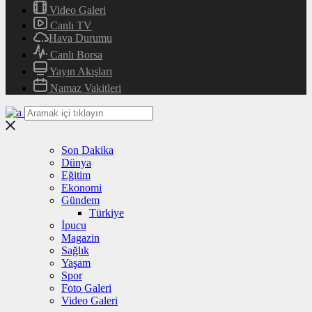
Video Galeri
Canlı TV
Hava Durumu
Canlı Borsa
Yayın Akışları
Namaz Vakitleri
Son Dakika
Dünya
Eğitim
Ekonomi
Gündem
Türkiye
İpucu
Magazin
Sağlık
Yaşam
Spor
Foto Galeri
Video Galeri