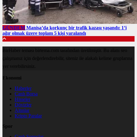
GÜNDEM
Manisa’da korkunç bir trafik kazası yaşandı: 1’i
ağır olmak üzere toplam 5 kişi yaralandı
BirHaber teması birtema.com tarafından üretilmiştir. Bu alanı seo
çalışmanız için değerlendirebilir, siteniz ile alakalı kelime gruplarına
yer verebilirsiniz.
Ekonomi
Haberler
Canlı Borsa
Hisseler
Dövizler
Altınlar
Kripto Paralar
Spor
Canlı Sonuçlar